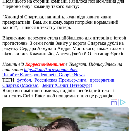
Після цього на сторінці компанії з'явилося повідомлення для
"червоно-білу" команду такого змісту:
"Хлопці зі Спартака, напишіть, куди відправити ящик
презервативів. Вам, як нікому, зараз потрібен нормальний
захист", - ішлося в тексті у твітері.
Відзначимо, перемога стала найбільшою для пітерців в історії
протистоянь. З семи голів Зеніту у ворота Спартака дублі на
рахунку Сердара Азмуна й Андрія Мостового, також голами
відзначилися Клаудиньйо, Артем Дзюба й Олександр Єрохін.
Новини від
Корреспондент.net
в Telegram. Підписуйтесь на
наш канал
https://t.me/korrespondentnet
Читайте Korrespondent.net в Google News
ТЕГИ:
футбол
,
Российская Премьер-лига
,
презерватив
,
Спартак (Москва)
,
Зенит (Санкт-Петербург)
Якщо ви помітили помилку, виділіть необхідний текст і
натисніть Ctrl + Enter, щоб повідомити про це редакцію.