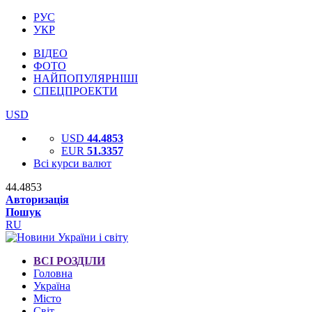
РУС
УКР
ВІДЕО
ФОТО
НАЙПОПУЛЯРНІШІ
СПЕЦПРОЕКТИ
USD
USD
44.4853
EUR
51.3357
Всі курси валют
44.4853
Авторизація
Пошук
RU
ВСІ РОЗДІЛИ
Головна
Україна
Місто
Світ