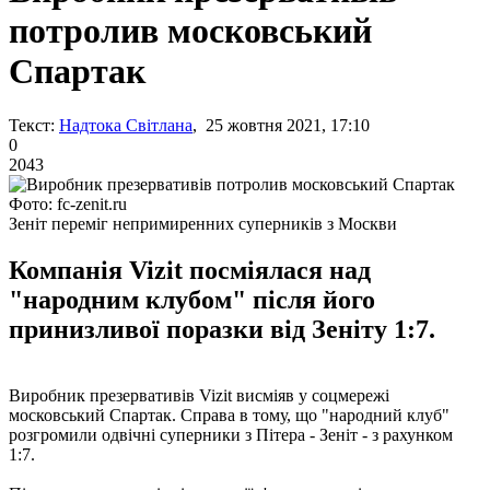
потролив московський
Спартак
Текст:
Надтока Світлана
, 25 жовтня 2021, 17:10
0
2043
Фото: fc-zenit.ru
Зеніт переміг непримиренних суперників з Москви
Компанія Vizit посміялася над
"народним клубом" після його
принизливої ​​поразки від Зеніту 1:7.
Виробник презервативів Vizit висміяв у соцмережі
московський Спартак. Справа в тому, що "народний клуб"
розгромили одвічні суперники з Пітера - Зеніт - з рахунком
1:7.