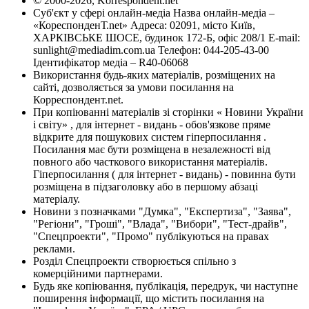
© 2000-2026, Korrespondent.net
Суб'єкт у сфері онлайн-медіа Назва онлайн-медіа –
«КореспонденТ.net» Адреса: 02091, місто Київ,
ХАРКІВСЬКЕ ШОСЕ, будинок 172-Б, офіс 208/1 E-mail:
sunlight@mediadim.com.ua
Телефон: 044-205-43-00
Ідентифікатор медіа – R40-06068
Використання будь-яких матеріалів, розміщених на
сайті, дозволяється за умови посилання на
Корреспондент.net.
При копіюванні матеріалів зі сторінки « Новини України
і світу» , для інтернет - видань - обов'язкове пряме
відкрите для пошукових систем гіперпосилання .
Посилання має бути розміщена в незалежності від
повного або часткового використання матеріалів.
Гіперпосилання ( для інтернет - видань) - повинна бути
розміщена в підзаголовку або в першому абзаці
матеріалу.
Новини з позначками "Думка", "Експертиза", "Заява",
"Регіони", "Гроші", "Влада", "Вибори", "Тест-драйв",
"Спецпроекти", "Промо" публікуються на правах
реклами.
Розділ Спецпроекти створюється спільно з
комерційними партнерами.
Будь яке копіювання, публікація, передрук, чи наступне
поширення інформації, що містить посилання на