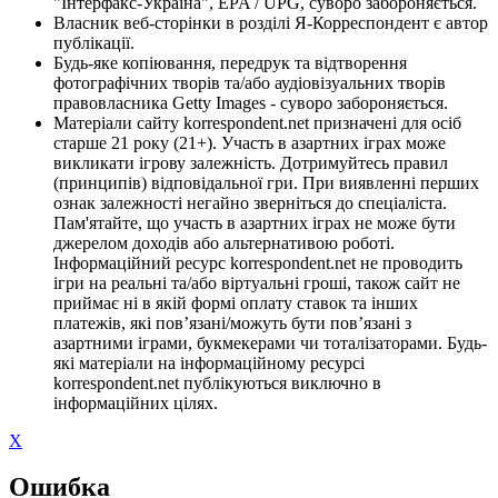
"Інтерфакс-Україна", EPA / UPG, суворо забороняється.
Власник веб-сторінки в розділі Я-Корреспондент є автор
публікації.
Будь-яке копіювання, передрук та відтворення
фотографічних творів та/або аудіовізуальних творів
правовласника Getty Images - суворо забороняється.
Матеріали сайту korrespondent.net призначені для осіб
старше 21 року (21+). Участь в азартних іграх може
викликати ігрову залежність. Дотримуйтесь правил
(принципів) відповідальної гри. При виявленні перших
ознак залежності негайно зверніться до спеціаліста.
Пам'ятайте, що участь в азартних іграх не може бути
джерелом доходів або альтернативою роботі.
Інформаційний ресурс korrespondent.net не проводить
ігри на реальні та/або віртуальні гроші, також сайт не
приймає ні в якій формі оплату ставок та інших
платежів, які пов’язані/можуть бути пов’язані з
азартними іграми, букмекерами чи тоталізаторами. Будь-
які матеріали на інформаційному ресурсі
korrespondent.net публікуються виключно в
інформаційних цілях.
X
Ошибка