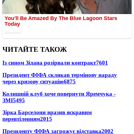
ЧИТАЙТЕ ТАКОЖ
Із сином Зідана розірвали контракт
7601
Президент ФІФА скликав термінову нараду
через кризову ситуацію
6875
Колишній клуб хоче повернути Яремчука -
ЗМІ
5495
Зірка Барселони вразив яскравим
перевтіленням
2015
Президенту ФІФА загрожує відставка
2002