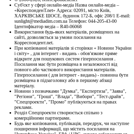
Суб'єкт у сфері онлайн-медіа Назва онлайн-медіа –
«КореспонденТ.net» Адреса: 02091, місто Київ,
ХАРКІВСЬКЕ ШОСЕ, будинок 172-Б, офіс 208/1 E-mail:
sunlight@mediadim.com.ua
Телефон: 044-205-43-00
Ідентифікатор медіа – R40-06068
Використання будь-яких матеріалів, розміщених на
сайті, дозволяється за умови посилання на
Корреспондент.net.
При копіюванні матеріалів зі сторінки « Новини України
і світу» , для інтернет - видань - обов'язкове пряме
відкрите для пошукових систем гіперпосилання .
Посилання має бути розміщена в незалежності від
повного або часткового використання матеріалів.
Гіперпосилання ( для інтернет - видань) - повинна бути
розміщена в підзаголовку або в першому абзаці
матеріалу.
Новини з позначками "Думка", "Експертиза", "Заява",
"Регіони", "Гроші", "Влада", "Вибори", "Тест-драйв",
"Спецпроекти", "Промо" публікуються на правах
реклами.
Розділ Спецпроекти створюється спільно з
комерційними партнерами.
Будь яке копіювання, публікація, передрук, чи наступне
поширення інформації, що містить посилання на