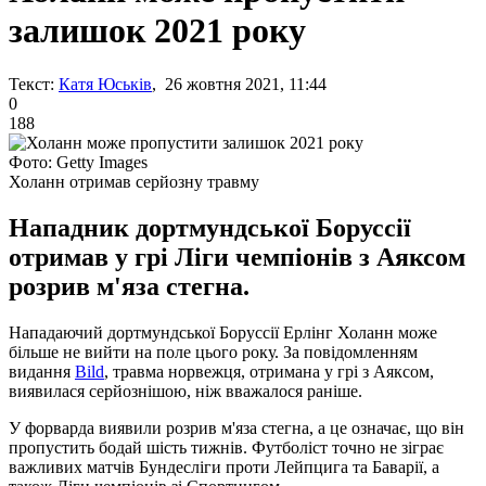
залишок 2021 року
Текст:
Катя Юськів
, 26 жовтня 2021, 11:44
0
188
Фото: Getty Images
Холанн отримав серйозну травму
Нападник дортмундської Боруссії
отримав у грі Ліги чемпіонів з Аяксом
розрив м'яза стегна.
Нападаючий дортмундської Боруссії Ерлінг Холанн може
більше не вийти на поле цього року. За повідомленням
видання
Bild
, травма норвежця, отримана у грі з Аяксом,
виявилася серйознішою, ніж вважалося раніше.
У форварда виявили розрив м'яза стегна, а це означає, що він
пропустить бодай шість тижнів. Футболіст точно не зіграє
важливих матчів Бундесліги проти Лейпцига та Баварії, а