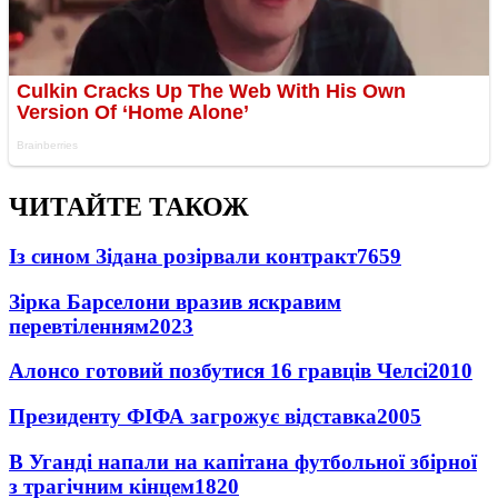
ЧИТАЙТЕ ТАКОЖ
Із сином Зідана розірвали контракт
7659
Зірка Барселони вразив яскравим
перевтіленням
2023
Алонсо готовий позбутися 16 гравців Челсі
2010
Президенту ФІФА загрожує відставка
2005
В Уганді напали на капітана футбольної збірної
з трагічним кінцем
1820