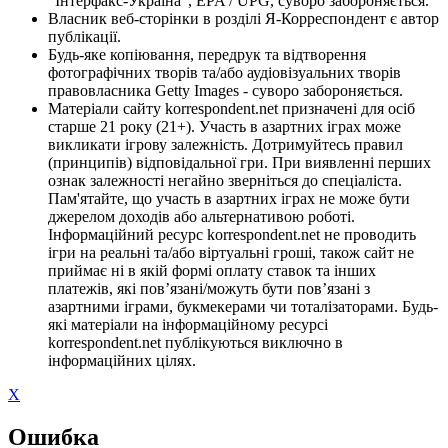
"Інтерфакс-Україна", EPA / UPG, суворо забороняється.
Власник веб-сторінки в розділі Я-Корреспондент є автор
публікації.
Будь-яке копіювання, передрук та відтворення
фотографічних творів та/або аудіовізуальних творів
правовласника Getty Images - суворо забороняється.
Матеріали сайту korrespondent.net призначені для осіб
старше 21 року (21+). Участь в азартних іграх може
викликати ігрову залежність. Дотримуйтесь правил
(принципів) відповідальної гри. При виявленні перших
ознак залежності негайно зверніться до спеціаліста.
Пам'ятайте, що участь в азартних іграх не може бути
джерелом доходів або альтернативою роботі.
Інформаційний ресурс korrespondent.net не проводить
ігри на реальні та/або віртуальні гроші, також сайт не
приймає ні в якій формі оплату ставок та інших
платежів, які пов’язані/можуть бути пов’язані з
азартними іграми, букмекерами чи тоталізаторами. Будь-
які матеріали на інформаційному ресурсі
korrespondent.net публікуються виключно в
інформаційних цілях.
X
Ошибка