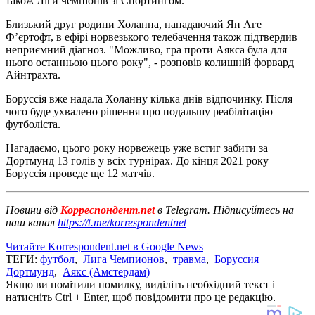
також Ліги чемпіонів зі Спортингом.
Близький друг родини Холанна, нападаючий Ян Аге
Ф’єртофт, в ефірі норвезького телебачення також підтвердив
неприємний діагноз. "Можливо, гра проти Аякса була для
нього останньою цього року", - розповів колишній форвард
Айнтрахта.
Боруссія вже надала Холанну кілька днів відпочинку. Після
чого буде ухвалено рішення про подальшу реабілітацію
футболіста.
Нагадаємо, цього року норвежець уже встиг забити за
Дортмунд 13 голів у всіх турнірах. До кінця 2021 року
Боруссія проведе ще 12 матчів.
Новини від
Корреспондент.net
в Telegram. Підписуйтесь на
наш канал
https://t.me/korrespondentnet
Читайте Korrespondent.net в Google News
ТЕГИ:
футбол
,
Лига Чемпионов
,
травма
,
Боруссия
Дортмунд
,
Аякс (Амстердам)
Якщо ви помітили помилку, виділіть необхідний текст і
натисніть Ctrl + Enter, щоб повідомити про це редакцію.