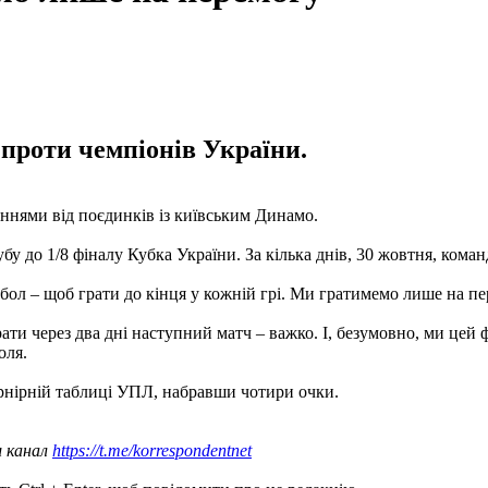
 проти чемпіонів України.
ннями від поєдинків із київським Динамо.
бу до 1/8 фіналу Кубка України. За кілька днів, 30 жовтня, кома
утбол – щоб грати до кінця у кожній грі. Ми гратимемо лише на п
Грати через два дні наступний матч – важко. І, безумовно, ми це
оля.
турнірній таблиці УПЛ, набравши чотири очки.
ш канал
https://t.me/korrespondentnet