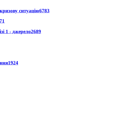
кризову ситуацію
6783
71
і 1 - джерело
2689
ення
1924