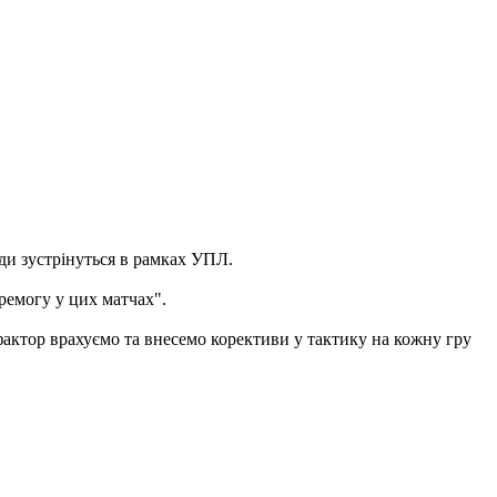
нди зустрінуться в рамках УПЛ.
еремогу у цих матчах".
й фактор врахуємо та внесемо корективи у тактику на кожну гру