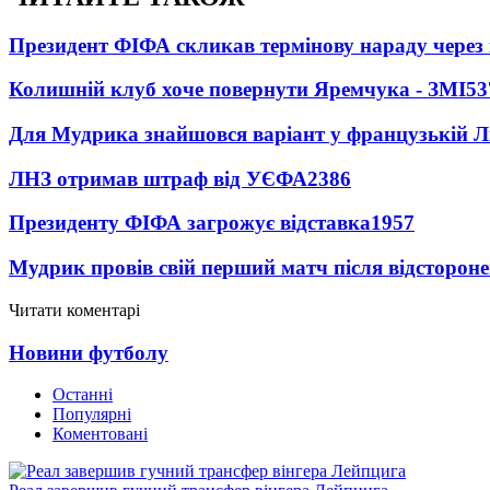
Президент ФІФА скликав термінову нараду через 
Колишній клуб хоче повернути Яремчука - ЗМІ
53
Для Мудрика знайшовся варіант у французькій Ліз
ЛНЗ отримав штраф від УЄФА
2386
Президенту ФІФА загрожує відставка
1957
Мудрик провів свій перший матч після відсторон
Читати коментарі
Новини футболу
Останні
Популярні
Коментовані