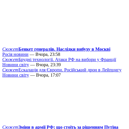
Сюжет
Бенкет генералів. Наслідки вибуху в Москві
Росія новини
— Вчора, 23:58
Сюжет
Брудні технології. Атаки РФ на вибори у Франції
Новини світу
— Вчора, 23:39
Сюжет
Ескалація для Європи. Російський дрон в Лейпцигу
Новини світу
— Вчора, 17:07
Сюжет
Зміни в армії РФ: що стоїть за рішенням Путіна