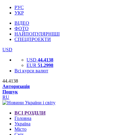
РУС
УКР
ВІДЕО
ФОТО
НАЙПОПУЛЯРНІШІ
СПЕЦПРОЕКТИ
USD
USD
44.4138
EUR
51.2998
Всі курси валют
44.4138
Авторизація
Пошук
RU
ВСІ РОЗДІЛИ
Головна
Україна
Місто
Світ