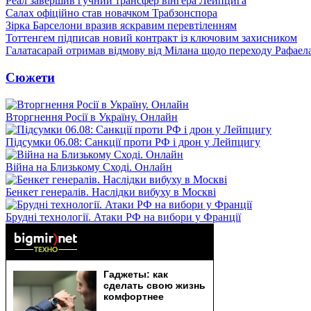
Реал завершив гучний трансфер вінгера Лейпцига
Салах офіційно став новачком Трабзонспора
Зірка Барселони вразив яскравим перевтіленням
Тоттенгем підписав новий контракт із ключовим захисником
Галатасарай отримав відмову від Мілана щодо переходу Рафаел
Сюжети
Вторгнення Росії в Україну. Онлайн
Підсумки 06.08: Санкції проти РФ і дрон у Лейпцигу
Війна на Близькому Сході. Онлайн
Бенкет генералів. Наслідки вибуху в Москві
Брудні технології. Атаки РФ на вибори у Франції