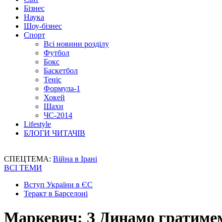
Бізнес
Наука
Шоу-бізнес
Спорт
Всі новини розділу
Футбол
Бокс
Баскетбол
Теніс
Формула-1
Хокей
Шахи
ЧС-2014
Lifestyle
БЛОГИ ЧИТАЧІВ
СПЕЦТЕМА:
Війна в Ірані
ВСІ ТЕМИ
Вступ України в ЄС
Теракт в Барселоні
Маркевич: З Динамо гратиме