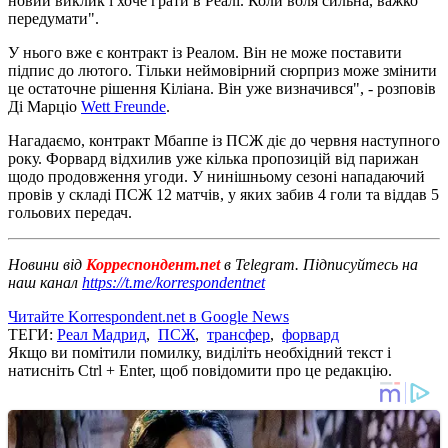
новий виклик і хоче грати в Реалі. Коли воля сильна, важко
передумати".
У нього вже є контракт із Реалом. Він не може поставити
підпис до лютого. Тільки неймовірний сюрприз може змінити
це остаточне рішення Кіліана. Він уже визначився", - розповів
Ді Марціо
Wett Freunde
.
Нагадаємо, контракт Мбаппе із ПСЖ діє до червня наступного
року. Форвард відхилив уже кілька пропозицій від парижан
щодо продовження угоди. У нинішньому сезоні нападаючий
провів у складі ПСЖ 12 матчів, у яких забив 4 голи та віддав 5
гольових передач.
Новини від
Корреспондент.net
в Telegram. Підписуйтесь на
наш канал
https://t.me/korrespondentnet
Читайте Korrespondent.net в Google News
ТЕГИ:
Реал Мадрид
,
ПСЖ
,
трансфер
,
форвард
Якщо ви помітили помилку, виділіть необхідний текст і
натисніть Ctrl + Enter, щоб повідомити про це редакцію.