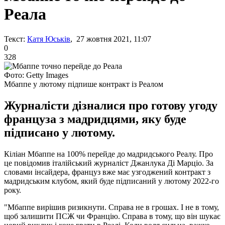
Реала
Текст:
Катя Юськів
, 27 жовтня 2021, 11:07
0
328
Фото: Getty Images
Мбаппе у лютому підпише контракт із Реалом
Журналісти дізналися про готову угоду
француза з мадридцями, яку буде
підписано у лютому.
Кіліан Мбаппе на 100% перейде до мадридського Реалу. Про
це повідомив італійський журналіст Джанлука Ді Марціо. За
словами інсайдера, француз вже має узгоджений контракт з
мадридським клубом, який буде підписаний у лютому 2022-го
року.
"Мбаппе вирішив ризикнути. Справа не в грошах. І не в тому,
щоб залишити ПСЖ чи Францію. Справа в тому, що він шукає