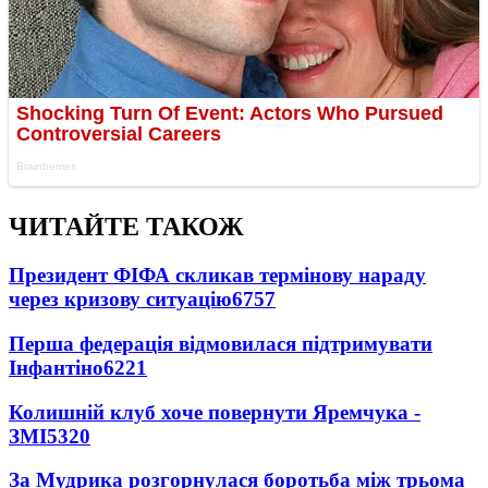
ЧИТАЙТЕ ТАКОЖ
Президент ФІФА скликав термінову нараду
через кризову ситуацію
6757
Перша федерація відмовилася підтримувати
Інфантіно
6221
Колишній клуб хоче повернути Яремчука -
ЗМІ
5320
За Мудрика розгорнулася боротьба між трьома