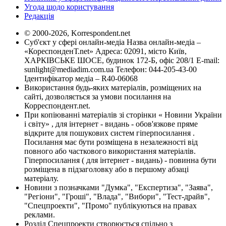
Угода щодо користування
Редакція
© 2000-2026, Korrespondent.net
Суб'єкт у сфері онлайн-медіа Назва онлайн-медіа –
«КореспонденТ.net» Адреса: 02091, місто Київ,
ХАРКІВСЬКЕ ШОСЕ, будинок 172-Б, офіс 208/1 E-mail:
sunlight@mediadim.com.ua
Телефон: 044-205-43-00
Ідентифікатор медіа – R40-06068
Використання будь-яких матеріалів, розміщених на
сайті, дозволяється за умови посилання на
Корреспондент.net.
При копіюванні матеріалів зі сторінки « Новини України
і світу» , для інтернет - видань - обов'язкове пряме
відкрите для пошукових систем гіперпосилання .
Посилання має бути розміщена в незалежності від
повного або часткового використання матеріалів.
Гіперпосилання ( для інтернет - видань) - повинна бути
розміщена в підзаголовку або в першому абзаці
матеріалу.
Новини з позначками "Думка", "Експертиза", "Заява",
"Регіони", "Гроші", "Влада", "Вибори", "Тест-драйв",
"Спецпроекти", "Промо" публікуються на правах
реклами.
Розділ Спецпроекти створюється спільно з