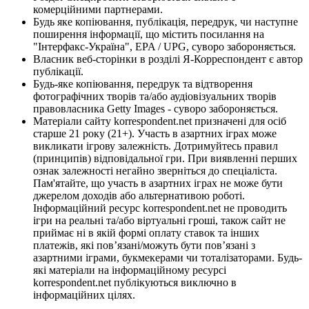
комерційними партнерами.
Будь яке копіювання, публікація, передрук, чи наступне
поширення інформації, що містить посилання на
"Інтерфакс-Україна", EPA / UPG, суворо забороняється.
Власник веб-сторінки в розділі Я-Корреспондент є автор
публікації.
Будь-яке копіювання, передрук та відтворення
фотографічних творів та/або аудіовізуальних творів
правовласника Getty Images - суворо забороняється.
Матеріали сайту korrespondent.net призначені для осіб
старше 21 року (21+). Участь в азартних іграх може
викликати ігрову залежність. Дотримуйтесь правил
(принципів) відповідальної гри. При виявленні перших
ознак залежності негайно зверніться до спеціаліста.
Пам'ятайте, що участь в азартних іграх не може бути
джерелом доходів або альтернативою роботі.
Інформаційний ресурс korrespondent.net не проводить
ігри на реальні та/або віртуальні гроші, також сайт не
приймає ні в якій формі оплату ставок та інших
платежів, які пов’язані/можуть бути пов’язані з
азартними іграми, букмекерами чи тоталізаторами. Будь-
які матеріали на інформаційному ресурсі
korrespondent.net публікуються виключно в
інформаційних цілях.