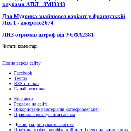
клубами АПЛ - ЗМІ
3343
Для Мудрика знайшовся варіант у французькій
Лізі 1 - джерело
2674
ЛНЗ отримав штраф від УЄФА
2381
Читати коментарі
Повна версія сайту
Facebook
Twitter
RSS-стрічки
E-mail розсилка
Контакти
Реклама на сайті
Використання матеріалів korrespondent.net
Правила користування сайтом
Договір користування сайтом
Політика у сфері конфіденційності і персональних даних