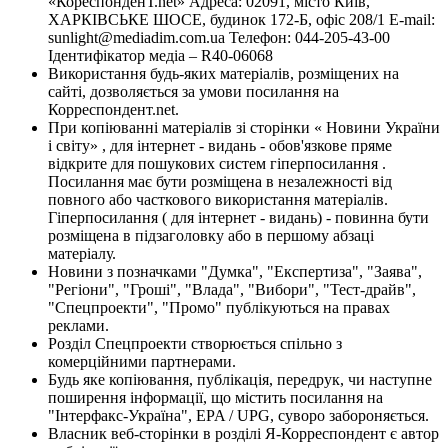
«КореспонденТ.net» Адреса: 02091, місто Київ,
ХАРКІВСЬКЕ ШОСЕ, будинок 172-Б, офіс 208/1 E-mail:
sunlight@mediadim.com.ua
Телефон: 044-205-43-00
Ідентифікатор медіа – R40-06068
Використання будь-яких матеріалів, розміщених на
сайті, дозволяється за умови посилання на
Корреспондент.net.
При копіюванні матеріалів зі сторінки « Новини України
і світу» , для інтернет - видань - обов'язкове пряме
відкрите для пошукових систем гіперпосилання .
Посилання має бути розміщена в незалежності від
повного або часткового використання матеріалів.
Гіперпосилання ( для інтернет - видань) - повинна бути
розміщена в підзаголовку або в першому абзаці
матеріалу.
Новини з позначками "Думка", "Експертиза", "Заява",
"Регіони", "Гроші", "Влада", "Вибори", "Тест-драйв",
"Спецпроекти", "Промо" публікуються на правах
реклами.
Розділ Спецпроекти створюється спільно з
комерційними партнерами.
Будь яке копіювання, публікація, передрук, чи наступне
поширення інформації, що містить посилання на
"Інтерфакс-Україна", EPA / UPG, суворо забороняється.
Власник веб-сторінки в розділі Я-Корреспондент є автор