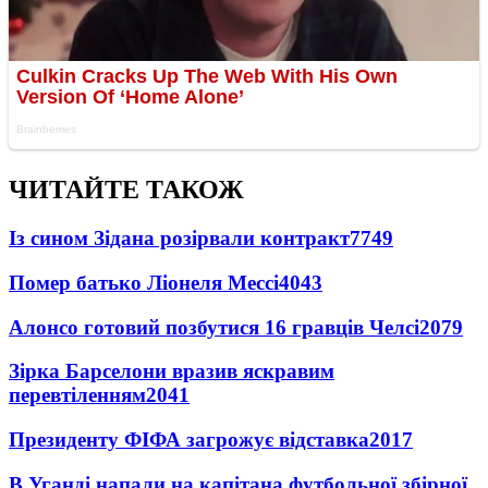
ЧИТАЙТЕ ТАКОЖ
Із сином Зідана розірвали контракт
7749
Помер батько Ліонеля Мессі
4043
Алонсо готовий позбутися 16 гравців Челсі
2079
Зірка Барселони вразив яскравим
перевтіленням
2041
Президенту ФІФА загрожує відставка
2017
В Уганді напали на капітана футбольної збірної