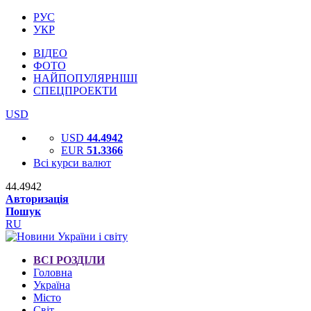
РУС
УКР
ВІДЕО
ФОТО
НАЙПОПУЛЯРНІШІ
СПЕЦПРОЕКТИ
USD
USD
44.4942
EUR
51.3366
Всі курси валют
44.4942
Авторизація
Пошук
RU
ВСІ РОЗДІЛИ
Головна
Україна
Місто
Світ