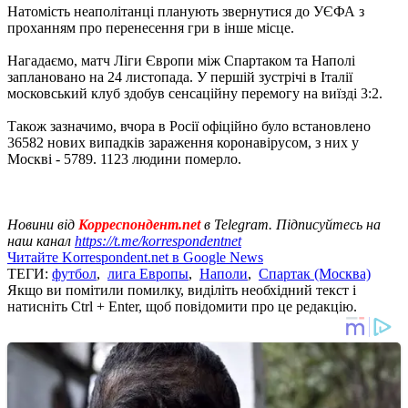
Натомість неаполітанці планують звернутися до УЄФА з
проханням про перенесення гри в інше місце.
Нагадаємо, матч Ліги Європи між Спартаком та Наполі
заплановано на 24 листопада. У першій зустрічі в Італії
московський клуб здобув сенсаційну перемогу на виїзді 3:2.
Також зазначимо, вчора в Росії офіційно було встановлено
36582 нових випадків зараження коронавірусом, з них у
Москві - 5789. 1123 людини померло.
Новини від
Корреспондент.net
в Telegram. Підписуйтесь на
наш канал
https://t.me/korrespondentnet
Читайте Korrespondent.net в Google News
ТЕГИ:
футбол
,
лига Европы
,
Наполи
,
Спартак (Москва)
Якщо ви помітили помилку, виділіть необхідний текст і
натисніть Ctrl + Enter, щоб повідомити про це редакцію.