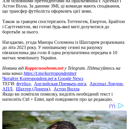
Але основними претендентами на ізраїльтянина є Арсенал і
Астон Вілла. За даними ЗМІ, ці команди мають сподівання,
що трансфер футболіста оформлять цієї зими.
Також за гравцем спостерігають Тоттенгем, Евертон, Брайтон
і Саутгемптон, які готові будь-якої миті долучитися до
боротьби за нього.
Нагадаємо, угода Манора Соломона із Шахтарем розрахована
до літа 2023 року. У нинішньому сезоні на рахунку
півзахисника два голи й одна результативна передача в 10
матчах чемпіонату України.
Новини від
Корреспондент.net
у Telegram. Підписуйтесь на
наш канал
https://t.me/korrespondentnet
Читайте Korrespondent.net в Google News
ТЕГИ:
футбол
,
Английская Премьер-лига
,
Арсенал Лондон
,
АПЛ
,
Шахтер (Донецк)
,
Астон Вилла
Якщо ви помітили помилку, виділіть необхідний текст і
натисніть Ctrl + Enter, щоб повідомити про це редакцію.