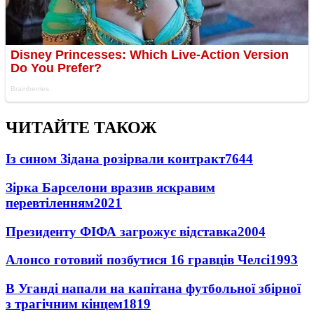
ЧИТАЙТЕ ТАКОЖ
Із сином Зідана розірвали контракт
7644
Зірка Барселони вразив яскравим
перевтіленням
2021
Президенту ФІФА загрожує відставка
2004
Алонсо готовий позбутися 16 гравців Челсі
1993
В Уганді напали на капітана футбольної збірної
з трагічним кінцем
1819