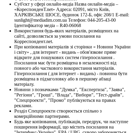
Суб'єкт у сфері онлайн-медіа Назва онлайн-медіа –
«КореспонденТ.net» Адреса: 02091, місто Київ,
ХАРКІВСЬКЕ ШОСЕ, будинок 172-Б, офіс 208/1 E-mail:
sunlight@mediadim.com.ua
Телефон: 044-205-43-00
Ідентифікатор медіа – R40-06068
Використання будь-яких матеріалів, розміщених на
сайті, дозволяється за умови посилання на
Корреспондент.net.
При копіюванні матеріалів зі сторінки « Новини України
і світу» , для інтернет - видань - обов'язкове пряме
відкрите для пошукових систем гіперпосилання .
Посилання має бути розміщена в незалежності від
повного або часткового використання матеріалів.
Гіперпосилання ( для інтернет - видань) - повинна бути
розміщена в підзаголовку або в першому абзаці
матеріалу.
Новини з позначками "Думка", "Експертиза", "Заява",
"Регіони", "Гроші", "Влада", "Вибори", "Тест-драйв",
"Спецпроекти", "Промо" публікуються на правах
реклами.
Розділ Спецпроекти створюється спільно з
комерційними партнерами.
Будь яке копіювання, публікація, передрук, чи наступне
поширення інформації, що містить посилання на
"Інтерфакс-Україна", EPA / UPG, суворо забороняється.