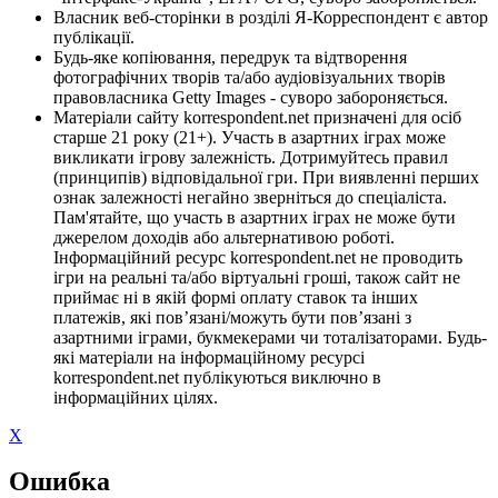
Власник веб-сторінки в розділі Я-Корреспондент є автор
публікації.
Будь-яке копіювання, передрук та відтворення
фотографічних творів та/або аудіовізуальних творів
правовласника Getty Images - суворо забороняється.
Матеріали сайту korrespondent.net призначені для осіб
старше 21 року (21+). Участь в азартних іграх може
викликати ігрову залежність. Дотримуйтесь правил
(принципів) відповідальної гри. При виявленні перших
ознак залежності негайно зверніться до спеціаліста.
Пам'ятайте, що участь в азартних іграх не може бути
джерелом доходів або альтернативою роботі.
Інформаційний ресурс korrespondent.net не проводить
ігри на реальні та/або віртуальні гроші, також сайт не
приймає ні в якій формі оплату ставок та інших
платежів, які пов’язані/можуть бути пов’язані з
азартними іграми, букмекерами чи тоталізаторами. Будь-
які матеріали на інформаційному ресурсі
korrespondent.net публікуються виключно в
інформаційних цілях.
X
Ошибка