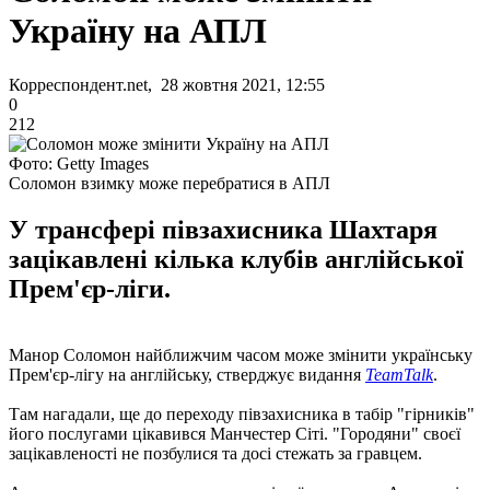
Україну на АПЛ
Корреспондент.net, 28 жовтня 2021, 12:55
0
212
Фото: Getty Images
Соломон взимку може перебратися в АПЛ
У трансфері півзахисника Шахтаря
зацікавлені кілька клубів англійської
Прем'єр-ліги.
Манор Соломон найближчим часом може змінити українську
Прем'єр-лігу на англійську, стверджує видання
TeamTalk
.
Там нагадали, ще до переходу півзахисника в табір "гірників"
його послугами цікавився Манчестер Сіті. "Городяни" своєї
зацікавленості не позбулися та досі стежать за гравцем.