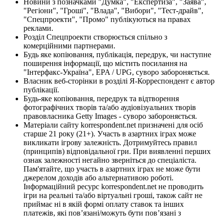
Новини з позначками "Думка", "Експертиза", "Заява",
"Регіони", "Гроші", "Влада", "Вибори", "Тест-драйв",
"Спецпроекти", "Промо" публікуються на правах
реклами.
Розділ Спецпроекти створюється спільно з
комерційними партнерами.
Будь яке копіювання, публікація, передрук, чи наступне
поширення інформації, що містить посилання на
"Інтерфакс-Україна", EPA / UPG, суворо забороняється.
Власник веб-сторінки в розділі Я-Корреспондент є автор
публікації.
Будь-яке копіювання, передрук та відтворення
фотографічних творів та/або аудіовізуальних творів
правовласника Getty Images - суворо забороняється.
Матеріали сайту korrespondent.net призначені для осіб
старше 21 року (21+). Участь в азартних іграх може
викликати ігрову залежність. Дотримуйтесь правил
(принципів) відповідальної гри. При виявленні перших
ознак залежності негайно зверніться до спеціаліста.
Пам'ятайте, що участь в азартних іграх не може бути
джерелом доходів або альтернативою роботі.
Інформаційний ресурс korrespondent.net не проводить
ігри на реальні та/або віртуальні гроші, також сайт не
приймає ні в якій формі оплату ставок та інших
платежів, які пов’язані/можуть бути пов’язані з