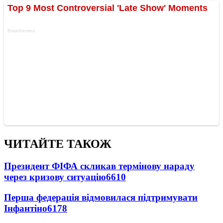
ЧИТАЙТЕ ТАКОЖ
Президент ФІФА скликав термінову нараду
через кризову ситуацію
6610
Перша федерація відмовилася підтримувати
Інфантіно
6178