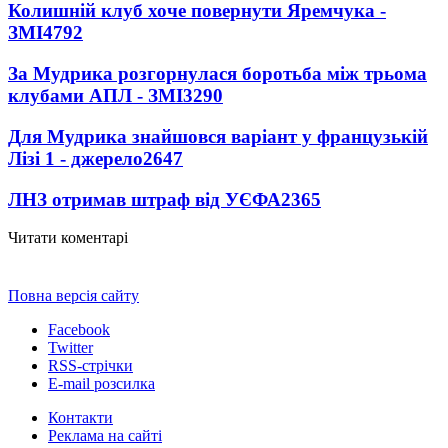
Колишній клуб хоче повернути Яремчука -
ЗМІ
4792
За Мудрика розгорнулася боротьба між трьома
клубами АПЛ - ЗМІ
3290
Для Мудрика знайшовся варіант у французькій
Лізі 1 - джерело
2647
ЛНЗ отримав штраф від УЄФА
2365
Читати коментарі
Повна версія сайту
Facebook
Twitter
RSS-стрічки
E-mail розсилка
Контакти
Реклама на сайті