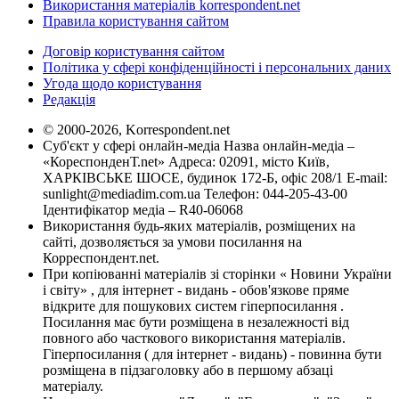
Використання матеріалів korrespondent.net
Правила користування сайтом
Договір користування сайтом
Політика у сфері конфіденційності і персональних даних
Угода щодо користування
Редакція
© 2000-2026, Korrespondent.net
Суб'єкт у сфері онлайн-медіа Назва онлайн-медіа –
«КореспонденТ.net» Адреса: 02091, місто Київ,
ХАРКІВСЬКЕ ШОСЕ, будинок 172-Б, офіс 208/1 E-mail:
sunlight@mediadim.com.ua
Телефон: 044-205-43-00
Ідентифікатор медіа – R40-06068
Використання будь-яких матеріалів, розміщених на
сайті, дозволяється за умови посилання на
Корреспондент.net.
При копіюванні матеріалів зі сторінки « Новини України
і світу» , для інтернет - видань - обов'язкове пряме
відкрите для пошукових систем гіперпосилання .
Посилання має бути розміщена в незалежності від
повного або часткового використання матеріалів.
Гіперпосилання ( для інтернет - видань) - повинна бути
розміщена в підзаголовку або в першому абзаці
матеріалу.