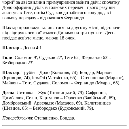
чорні" за дві хвилини примудрилися забити двічі: спочатку
Додо оформив дубль із гольових передач - цього разу він
асистував Тете, потім Судаков до забитого голу додав і
гольову передачу - відзначився Фернандо.
Шахтар продовжує залишатися на другому місці, відстаючи
від лідируючого київського Динамо на три пункти. Десна
посідає дев'яте місце, маючи 18 очок.
Шахтар
- Десна 4:1
Голи
: Соломон 9', Судаков 27', Тете 62', Фернандо 63' -
Безбородько 23'.
Шахтар
: Трубін – Додо (Конопля, 74), Бондар, Марлон
(Кривцов, 74), Ісмаїлі (Матвієнко, 65) – Степаненко (Марлос),
Майкон – Тете, Судаков, Соломон – Фернандо (Мудрік, 65).
Десна
: Литовка – Жук (Тотовицький, 79), Сафронов,
Цимбалюк, Селін, Картушов – Юрченко (Завійський, 69),
Домбровський, Арвеладзе (Масалов, 69), Калитвинцев
(Шевцов, 85) – Безбородько (Будковський, 79).
Попередження
: Степаненко, Бондар.