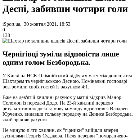
Десні, забивши чотири голи
iSport.ua, 30 жовтня 2021, 18:53
0
138
Чернігівці зуміли відповісти лише
одним голом Безбородька.
У Києві на НСК Олімпійський відбувся матч між донецьким
Шахтарем та чернігівською Десною. Номінальні господарі
розгромили своїх гостей із рахунком 4:1.
Вже на дев'ятій хвилині рахунок у матчі відкрив Манор
Соломон із передачі Додо. На 23-й хвилині першою
результативною дією за нову команду відзначився Владлен
Юрченко, видавши гольову передачу на Дениса Безбородька,
який зрівняв рахунок.
Не минуло п'яти хвилин, як "гірники" вийшли вперед
зусиллями Георгія Судакова. Після перерви "помаранчево-