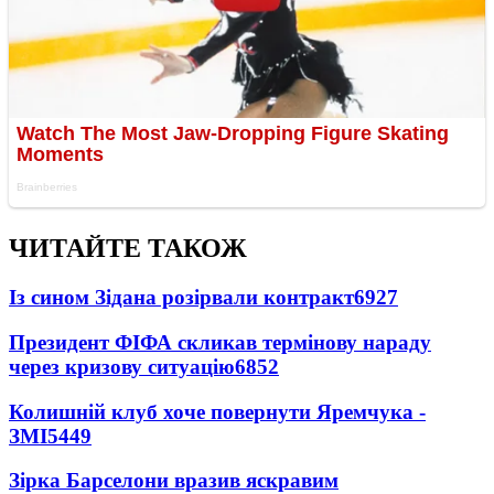
ЧИТАЙТЕ ТАКОЖ
Із сином Зідана розірвали контракт
6927
Президент ФІФА скликав термінову нараду
через кризову ситуацію
6852
Колишній клуб хоче повернути Яремчука -
ЗМІ
5449
Зірка Барселони вразив яскравим