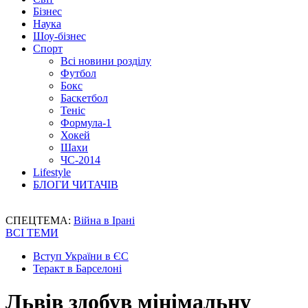
Бізнес
Наука
Шоу-бізнес
Спорт
Всі новини розділу
Футбол
Бокс
Баскетбол
Теніс
Формула-1
Хокей
Шахи
ЧС-2014
Lifestyle
БЛОГИ ЧИТАЧІВ
СПЕЦТЕМА:
Війна в Ірані
ВСІ ТЕМИ
Вступ України в ЄС
Теракт в Барселоні
Львів здобув мінімальну