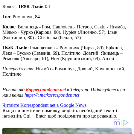
Колос -
ПФК Львів
0:1
Гол
: Романчук, 84
Колос
: Волинець - Ром, Павловець, Петров, Саків - Нгамба,
Мілько - Чурко (Каріока, 80), Нурієв (Лисенко, 57), Ільїн
(Костишин, 80) - Сітчінава (Ренан, 57)
ПФК Львів
: Ільющенков – Романчук (Чиряк, 89), Брікнер,
Лека – Бусько (Семенів, 69), Політило, Довгий, Якимець –
Ременяк (Альваро, 61), Нич (Крушинський, 69), Антві
Попередження
: Нгамба - Романчук, Довгий, Крушинський,
Політило
Новини від
Корреспондент.net
в Telegram. Підписуйтесь на
наш канал
https://t.me/korrespondentnet
Читайте Korrespondent.net в Google News
Якщо ви помітили помилку, виділіть необхідний текст і
натисніть Ctrl + Enter, щоб повідомити про це редакцію.