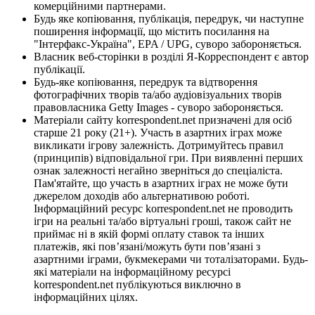
комерційними партнерами.
Будь яке копіювання, публікація, передрук, чи наступне
поширення інформації, що містить посилання на
"Інтерфакс-Україна", EPA / UPG, суворо забороняється.
Власник веб-сторінки в розділі Я-Корреспондент є автор
публікації.
Будь-яке копіювання, передрук та відтворення
фотографічних творів та/або аудіовізуальних творів
правовласника Getty Images - суворо забороняється.
Матеріали сайту korrespondent.net призначені для осіб
старше 21 року (21+). Участь в азартних іграх може
викликати ігрову залежність. Дотримуйтесь правил
(принципів) відповідальної гри. При виявленні перших
ознак залежності негайно зверніться до спеціаліста.
Пам'ятайте, що участь в азартних іграх не може бути
джерелом доходів або альтернативою роботі.
Інформаційний ресурс korrespondent.net не проводить
ігри на реальні та/або віртуальні гроші, також сайт не
приймає ні в якій формі оплату ставок та інших
платежів, які пов’язані/можуть бути пов’язані з
азартними іграми, букмекерами чи тоталізаторами. Будь-
які матеріали на інформаційному ресурсі
korrespondent.net публікуються виключно в
інформаційних цілях.