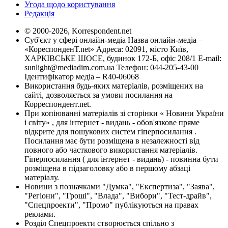
Угода щодо користування
Редакція
© 2000-2026, Korrespondent.net
Суб'єкт у сфері онлайн-медіа Назва онлайн-медіа –
«КореспонденТ.net» Адреса: 02091, місто Київ,
ХАРКІВСЬКЕ ШОСЕ, будинок 172-Б, офіс 208/1 E-mail:
sunlight@mediadim.com.ua
Телефон: 044-205-43-00
Ідентифікатор медіа – R40-06068
Використання будь-яких матеріалів, розміщених на
сайті, дозволяється за умови посилання на
Корреспондент.net.
При копіюванні матеріалів зі сторінки « Новини України
і світу» , для інтернет - видань - обов'язкове пряме
відкрите для пошукових систем гіперпосилання .
Посилання має бути розміщена в незалежності від
повного або часткового використання матеріалів.
Гіперпосилання ( для інтернет - видань) - повинна бути
розміщена в підзаголовку або в першому абзаці
матеріалу.
Новини з позначками "Думка", "Експертиза", "Заява",
"Регіони", "Гроші", "Влада", "Вибори", "Тест-драйв",
"Спецпроекти", "Промо" публікуються на правах
реклами.
Розділ Спецпроекти створюється спільно з