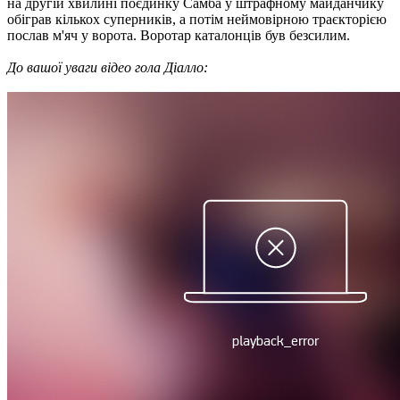
на другій хвилині поєдинку Самба у штрафному майданчику
обіграв кількох суперників, а потім неймовірною траєкторією
послав м'яч у ворота. Воротар каталонців був безсилим.
До вашої уваги відео гола Діалло: