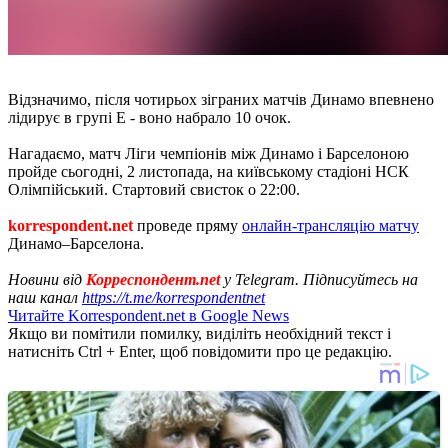
Відзначимо, після чотирьох зіграних матчів Динамо впевнено
лідирує в групі Е - воно набрало 10 очок.
Нагадаємо, матч Ліги чемпіонів між Динамо і Барселоною
пройде сьогодні, 2 листопада, на київському стадіоні НСК
Олімпійський. Стартовий свисток о 22:00.
korrespondent.net
проведе пряму
онлайн-трансляцію матчу
Динамо–Барселона.
Новини від
Корреспондент.net
у Telegram. Підписуйтесь на
наш канал
https://t.me/korrespondentnet
Читайте Korrespondent.net в Google News
Якщо ви помітили помилку, виділіть необхідний текст і
натисніть Ctrl + Enter, щоб повідомити про це редакцію.