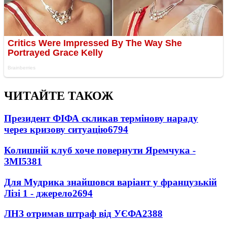
ЧИТАЙТЕ ТАКОЖ
Президент ФІФА скликав термінову нараду
через кризову ситуацію
6794
Колишній клуб хоче повернути Яремчука -
ЗМІ
5381
Для Мудрика знайшовся варіант у французькій
Лізі 1 - джерело
2694
ЛНЗ отримав штраф від УЄФА
2388