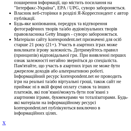
поширення інформації, що містить посилання на
"Інтерфакс-Україна", EPA / UPG, суворо забороняється.
Власник веб-сторінки в розділі Я-Корреспондент є автор
публікації.
Будь-яке копіювання, передрук та відтворення
фотографічних творів та/або аудіовізуальних творів
правовласника Getty Images - суворо забороняється.
Матеріали сайту korrespondent.net призначені для осіб
старше 21 року (21+). Участь в азартних іграх може
викликати ігрову залежність. Дотримуйтесь правил
(принципів) відповідальної гри. При виявленні перших
ознак залежності негайно зверніться до спеціаліста.
Пам'ятайте, що участь в азартних іграх не може бути
джерелом доходів або альтернативою роботі.
Інформаційний ресурс korrespondent.net не проводить
ігри на реальні та/або віртуальні гроші, також сайт не
приймає ні в якій формі оплату ставок та інших
платежів, які пов’язані/можуть бути пов’язані з
азартними іграми, букмекерами чи тоталізаторами. Будь-
які матеріали на інформаційному ресурсі
korrespondent.net публікуються виключно в
інформаційних цілях.
X