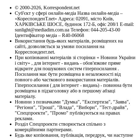
© 2000-2026, Korrespondent.net
Суб'єкт у сфері онлайн-медіа Назва онлайн-медіа –
«КореспонденТ.net» Адреса: 02091, місто Київ,
ХАРКІВСЬКЕ ШОСЕ, будинок 172-Б, офіс 208/1 E-mail:
sunlight@mediadim.com.ua
Телефон: 044-205-43-00
Ідентифікатор медіа – R40-06068
Використання будь-яких матеріалів, розміщених на
сайті, дозволяється за умови посилання на
Корреспондент.net.
При копіюванні матеріалів зі сторінки « Новини України
і світу» , для інтернет - видань - обов'язкове пряме
відкрите для пошукових систем гіперпосилання .
Посилання має бути розміщена в незалежності від
повного або часткового використання матеріалів.
Гіперпосилання ( для інтернет - видань) - повинна бути
розміщена в підзаголовку або в першому абзаці
матеріалу.
Новини з позначками "Думка", "Експертиза", "Заява",
"Регіони", "Гроші", "Влада", "Вибори", "Тест-драйв",
"Спецпроекти", "Промо" публікуються на правах
реклами.
Розділ Спецпроекти створюється спільно з
комерційними партнерами.
Будь яке копіювання, публікація, передрук, чи наступне