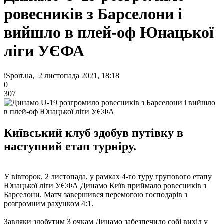
ровесників з Барселони і
вийшло в плей-оф Юнацької
ліги УЄФА
iSport.ua, 2 листопада 2021, 18:18
0
307
Київський клуб здобув путівку в
наступний етап турніру.
У вівторок, 2 листопада, у рамках 4-го туру групового етапу
Юнацької ліги УЄФА Динамо Київ приймало ровесників з
Барселони. Матч завершився перемогою господарів з
розгромним рахунком 4:1.
Завдяки здобутим 3 очкам Динамо забезпечило собі вихід у