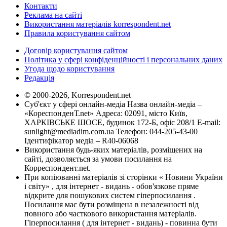
Контакти
Реклама на сайті
Використання матеріалів korrespondent.net
Правила користування сайтом
Договір користування сайтом
Політика у сфері конфіденційності і персональних даних
Угода щодо користування
Редакція
© 2000-2026, Korrespondent.net
Суб'єкт у сфері онлайн-медіа Назва онлайн-медіа –
«КореспонденТ.net» Адреса: 02091, місто Київ,
ХАРКІВСЬКЕ ШОСЕ, будинок 172-Б, офіс 208/1 E-mail:
sunlight@mediadim.com.ua
Телефон: 044-205-43-00
Ідентифікатор медіа – R40-06068
Використання будь-яких матеріалів, розміщених на
сайті, дозволяється за умови посилання на
Корреспондент.net.
При копіюванні матеріалів зі сторінки « Новини України
і світу» , для інтернет - видань - обов'язкове пряме
відкрите для пошукових систем гіперпосилання .
Посилання має бути розміщена в незалежності від
повного або часткового використання матеріалів.
Гіперпосилання ( для інтернет - видань) - повинна бути