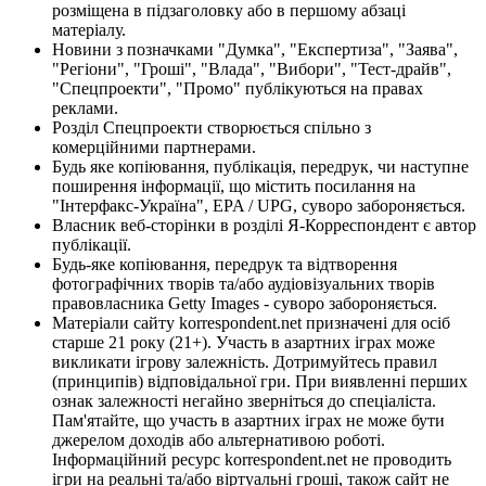
розміщена в підзаголовку або в першому абзаці
матеріалу.
Новини з позначками "Думка", "Експертиза", "Заява",
"Регіони", "Гроші", "Влада", "Вибори", "Тест-драйв",
"Спецпроекти", "Промо" публікуються на правах
реклами.
Розділ Спецпроекти створюється спільно з
комерційними партнерами.
Будь яке копіювання, публікація, передрук, чи наступне
поширення інформації, що містить посилання на
"Інтерфакс-Україна", EPA / UPG, суворо забороняється.
Власник веб-сторінки в розділі Я-Корреспондент є автор
публікації.
Будь-яке копіювання, передрук та відтворення
фотографічних творів та/або аудіовізуальних творів
правовласника Getty Images - суворо забороняється.
Матеріали сайту korrespondent.net призначені для осіб
старше 21 року (21+). Участь в азартних іграх може
викликати ігрову залежність. Дотримуйтесь правил
(принципів) відповідальної гри. При виявленні перших
ознак залежності негайно зверніться до спеціаліста.
Пам'ятайте, що участь в азартних іграх не може бути
джерелом доходів або альтернативою роботі.
Інформаційний ресурс korrespondent.net не проводить
ігри на реальні та/або віртуальні гроші, також сайт не