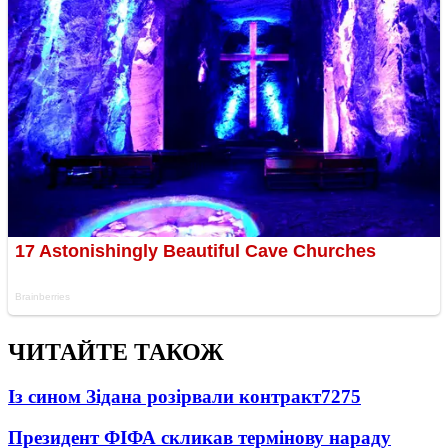
ЧИТАЙТЕ ТАКОЖ
Із сином Зідана розірвали контракт
7275
Президент ФІФА скликав термінову нараду