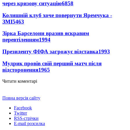
через кризову ситуацію
6858
Колишній клуб хоче повернути Яремчука -
ЗМІ
5463
Зірка Барселони вразив яскравим
перевтіленням
1994
Президенту ФІФА загрожує відставка
1993
Мудрик провів свій перший матч після
відсторонення
1965
Читати коментарі
Повна версія сайту
Facebook
Twitter
RSS-стрічки
E-mail розсилка