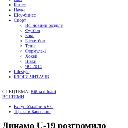
Бізнес
Наука
Шоу-бізнес
Спорт
Всі новини розділу
Футбол
Бокс
Баскетбол
Теніс
Формула-1
Хокей
Шахи
ЧС-2014
Lifestyle
БЛОГИ ЧИТАЧІВ
СПЕЦТЕМА:
Війна в Ірані
ВСІ ТЕМИ
Вступ України в ЄС
Теракт в Барселоні
Динамо U-19 розгромило