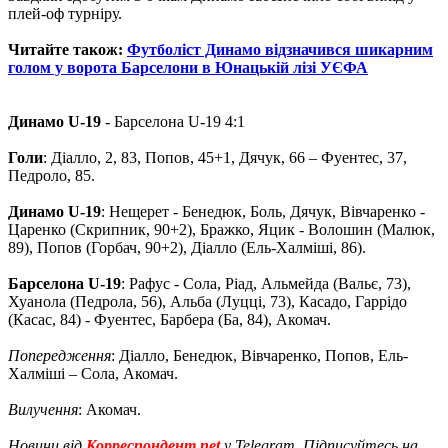
плей-оф турніру.
Читайте також:
Футболіст Динамо відзначився шикарним
голом у ворота Барселони в Юнацькій лізі УЄФА
Динамо U-19
- Барселона U-19 4:1
Голи
: Діалло, 2, 83, Попов, 45+1, Дячук, 66 – Фуентес, 37,
Педроло, 85.
Динамо U-19
: Нещерет - Бенедюк, Боль, Дячук, Вівчаренко -
Царенко (Скрипник, 90+2), Бражко, Яцик - Волошин (Малюк,
89), Попов (Горбач, 90+2), Діалло (Ель-Халміші, 86).
Барселона U-19
: Рафус - Сола, Ріад, Альмейда (Вальє, 73),
Хуанола (Педрола, 56), Альба (Луцці, 73), Касадо, Гаррідо
(Касас, 84) - Фуентес, Барбера (Ба, 84), Акомач.
Попередження
: Діалло, Бенедюк, Вівчаренко, Попов, Ель-
Халміші – Сола, Акомач.
Вилучення
: Акомач.
Новини від
Корреспондент.net
у Telegram. Підписуйтесь на