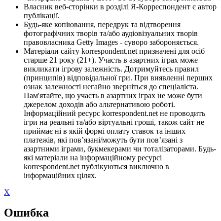
Власник веб-сторінки в розділі Я-Корреспондент є автор
публікації.
Будь-яке копіювання, передрук та відтворення
фотографічних творів та/або аудіовізуальних творів
правовласника Getty Images - суворо забороняється.
Матеріали сайту korrespondent.net призначені для осіб
старше 21 року (21+). Участь в азартних іграх може
викликати ігрову залежність. Дотримуйтесь правил
(принципів) відповідальної гри. При виявленні перших
ознак залежності негайно зверніться до спеціаліста.
Пам'ятайте, що участь в азартних іграх не може бути
джерелом доходів або альтернативою роботі.
Інформаційний ресурс korrespondent.net не проводить
ігри на реальні та/або віртуальні гроші, також сайт не
приймає ні в якій формі оплату ставок та інших
платежів, які пов’язані/можуть бути пов’язані з
азартними іграми, букмекерами чи тоталізаторами. Будь-
які матеріали на інформаційному ресурсі
korrespondent.net публікуються виключно в
інформаційних цілях.
X
Ошибка