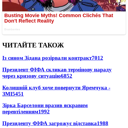
ЧИТАЙТЕ ТАКОЖ
Із сином Зідана розірвали контракт
7012
Президент ФІФА скликав термінову нараду
через кризову ситуацію
6852
Колишній клуб хоче повернути Яремчука -
ЗМІ
5451
Зірка Барселони вразив яскравим
перевтіленням
1992
Президенту ФІФА загрожує відставка
1988