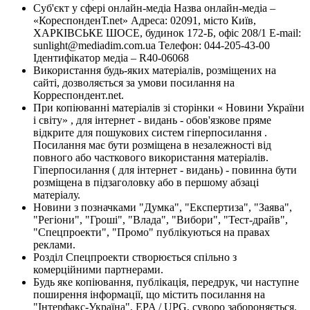
Суб'єкт у сфері онлайн-медіа Назва онлайн-медіа –
«КореспонденТ.net» Адреса: 02091, місто Київ,
ХАРКІВСЬКЕ ШОСЕ, будинок 172-Б, офіс 208/1 E-mail:
sunlight@mediadim.com.ua
Телефон: 044-205-43-00
Ідентифікатор медіа – R40-06068
Використання будь-яких матеріалів, розміщених на
сайті, дозволяється за умови посилання на
Корреспондент.net.
При копіюванні матеріалів зі сторінки « Новини України
і світу» , для інтернет - видань - обов'язкове пряме
відкрите для пошукових систем гіперпосилання .
Посилання має бути розміщена в незалежності від
повного або часткового використання матеріалів.
Гіперпосилання ( для інтернет - видань) - повинна бути
розміщена в підзаголовку або в першому абзаці
матеріалу.
Новини з позначками "Думка", "Експертиза", "Заява",
"Регіони", "Гроші", "Влада", "Вибори", "Тест-драйв",
"Спецпроекти", "Промо" публікуються на правах
реклами.
Розділ Спецпроекти створюється спільно з
комерційними партнерами.
Будь яке копіювання, публікація, передрук, чи наступне
поширення інформації, що містить посилання на
"Інтерфакс-Україна", EPA / UPG, суворо забороняється.