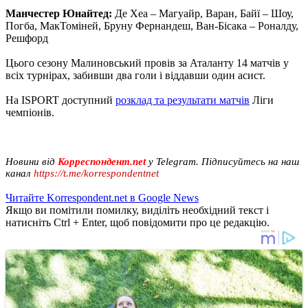
Манчестер Юнайтед:
Де Хеа – Магуайр, Варан, Байї – Шоу,
Погба, МакТоміней, Бруну Фернандеш, Ван-Бісака – Роналду,
Решфорд
Цього сезону Малиновський провів за Аталанту 14 матчів у
всіх турнірах, забивши два голи і віддавши один асист.
На ISPORT доступний
розклад та результати матчів
Ліги
чемпіонів.
Новини від
Корреспондент.net
у Telegram. Підписуйтесь на наш
канал
https://t.me/korrespondentnet
Читайте Korrespondent.net в Google News
Якщо ви помітили помилку, виділіть необхідний текст і
натисніть Ctrl + Enter, щоб повідомити про це редакцію.