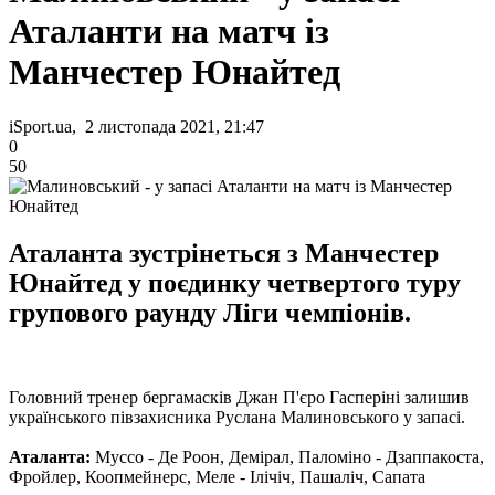
Аталанти на матч із
Манчестер Юнайтед
iSport.ua, 2 листопада 2021, 21:47
0
50
Аталанта зустрінеться з Манчестер
Юнайтед у поєдинку четвертого туру
групового раунду Ліги чемпіонів.
Головний тренер бергамасків Джан П'єро Гасперіні залишив
українського півзахисника Руслана Малиновського у запасі.
Аталанта:
Муссо - Де Роон, Демірал, Паломіно - Дзаппакоста,
Фройлер, Коопмейнерс, Меле - Ілічіч, Пашаліч, Сапата