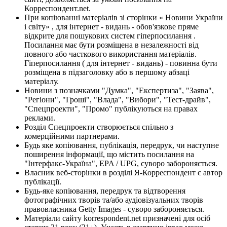
Корреспондент.net.
При копіюванні матеріалів зі сторінки « Новини України
і світу» , для інтернет - видань - обов'язкове пряме
відкрите для пошукових систем гіперпосилання .
Посилання має бути розміщена в незалежності від
повного або часткового використання матеріалів.
Гіперпосилання ( для інтернет - видань) - повинна бути
розміщена в підзаголовку або в першому абзаці
матеріалу.
Новини з позначками "Думка", "Експертиза", "Заява",
"Регіони", "Гроші", "Влада", "Вибори", "Тест-драйв",
"Спецпроекти", "Промо" публікуються на правах
реклами.
Розділ Спецпроекти створюється спільно з
комерційними партнерами.
Будь яке копіювання, публікація, передрук, чи наступне
поширення інформації, що містить посилання на
"Інтерфакс-Україна", EPA / UPG, суворо забороняється.
Власник веб-сторінки в розділі Я-Корреспондент є автор
публікації.
Будь-яке копіювання, передрук та відтворення
фотографічних творів та/або аудіовізуальних творів
правовласника Getty Images - суворо забороняється.
Матеріали сайту korrespondent.net призначені для осіб