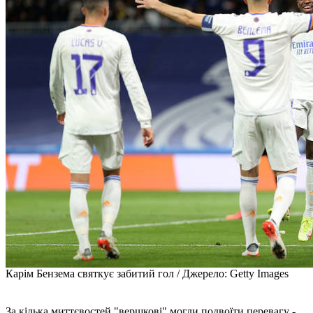
Карім Бензема святкує забитий гол / Джерело: Getty Images
За кілька миттєвостей "вершкові" могли подвоїти перевагу -