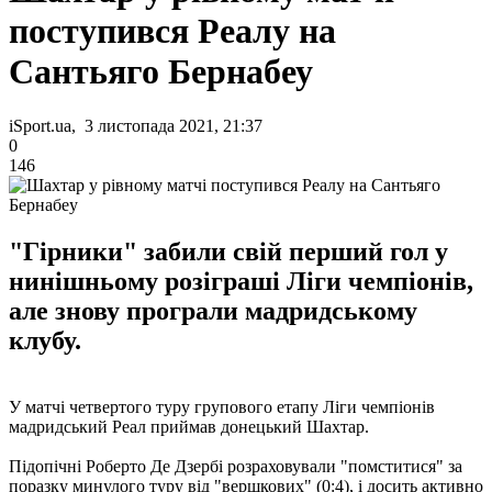
поступився Реалу на
Сантьяго Бернабеу
iSport.ua, 3 листопада 2021, 21:37
0
146
"Гірники" забили свій перший гол у
нинішньому розіграші Ліги чемпіонів,
але знову програли мадридському
клубу.
У матчі четвертого туру групового етапу Ліги чемпіонів
мадридський Реал приймав донецький Шахтар.
Підопічні Роберто Де Дзербі розраховували "помститися" за
поразку минулого туру від "вершкових" (0:4), і досить активно