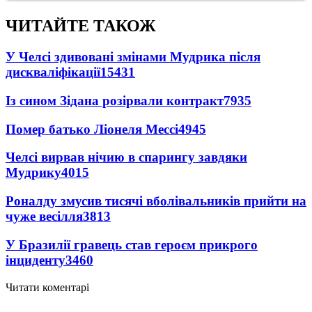
ЧИТАЙТЕ ТАКОЖ
У Челсі здивовані змінами Мудрика після
дискваліфікації
15431
Із сином Зідана розірвали контракт
7935
Помер батько Ліонеля Мессі
4945
Челсі вирвав нічию в спарингу завдяки
Мудрику
4015
Роналду змусив тисячі вболівальників прийти на
чуже весілля
3813
У Бразилії гравець став героєм прикрого
інциденту
3460
Читати коментарі