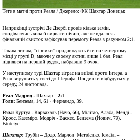
Тете в матчі проти Реала / Джерело: ФК Шахтар Донецьк
Наприкінці зустрічі Де Дзербі провів кілька замін,
сподіваючись хоча б вирвати нічию, але не вдалося -
фінальний свисток зафіксував перемогу Реала з рахунком 2:1.
Таким чином, "гірники" продовжують йти на четвертому
місці у групі D, маючи у своєму активі лише 1 бал. Реал
піднявся на перший рядок, набравши 9 очок.
У наступному турі Шахтар зіграє на виїзді проти Інтера, а
Реал вирушить у гості до Шерифа. Поєдинки відбудуться у
середу, 24 листопада.
Реал Мадрид
- Шахтар –
2:1
Голи:
Бензема, 14, 61 - Фернандо, 39.
Реал:
Куртуа - Карвахаль (Начо, 66), Мілітао, Алаба, Менді -
Кроос, Каземіро, Модріч - Васкес, Бензема (Йович, 79),
Вінісіус.
Шахтар:
Трубін – Додо, Марлон, Матвієнко, Ісмаїлі –