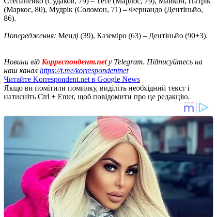
Степаненко (Судаков, 79) – Тете (Марлос, 79), Майкон, Патрік
(Маркос, 80), Мудрік (Соломон, 71) – Фернандо (Дентіньйо,
86).
Попередження:
Менді (39), Каземіро (63) – Дентіньйо (90+3).
Новини від
Корреспондент.net
у Telegram. Підписуйтесь на
наш канал
https://t.me/korrespondentnet
Читайте Korrespondent.net в Google News
Якщо ви помітили помилку, виділіть необхідний текст і
натисніть Ctrl + Enter, щоб повідомити про це редакцію.