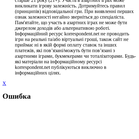
старше 21 року (21+). Участь в азартних іграх може
викликати ігрову залежність. Дотримуйтесь правил
(принципів) відповідальної гри. При виявленні перших
ознак залежності негайно зверніться до спеціаліста.
Пам'ятайте, що участь в азартних іграх не може бути
джерелом доходів або альтернативою роботі.
Інформаційний ресурс korrespondent.net не проводить
ігри на реальні та/або віртуальні гроші, також сайт не
приймає ні в якій формі оплату ставок та інших
платежів, які пов’язані/можуть бути пов’язані з
азартними іграми, букмекерами чи тоталізаторами. Будь-
які матеріали на інформаційному ресурсі
korrespondent.net публікуються виключно в
інформаційних цілях.
X
Ошибка