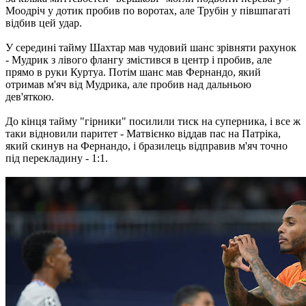
Моодріч у дотик пробив по воротах, але Трубін у півшпагаті
відбив цей удар.
У середині тайму Шахтар мав чудовий шанс зрівняти рахунок
- Мудрик з лівого флангу змістився в центр і пробив, але
прямо в руки Куртуа. Потім шанс мав Фернандо, який
отримав м'яч від Мудрика, але пробив над дальньою
дев'яткою.
До кінця тайму "гірники" посилили тиск на суперника, і все ж
таки відновили паритет - Матвієнко віддав пас на Патріка,
який скинув на Фернандо, і бразилець відправив м'яч точно
під перекладину - 1:1.