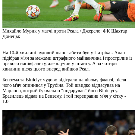
Михайло Мурик у матчі проти Реала / Джерело: ФК Шахтар
Донецьк
На 10-й хвилині чудовий шанс забити був у Патріка - Алан
підібрав м'яч за межами штрафного майданчика і прострілив із
правого напівфлангу, але влучив у штангу. А за чотири
хвилини після цього вперед вийшов Реал.
Бензема та Вінісіус чудово відіграли на лівому фланзі, після
чого м'яч опинився у Трубіна. Той швидко відпасував на
Марлона, котрий буквально "подарував" його Вінісіусу.
Бразилець віддав на Бензему, і той переправив м'яч у сітку -
1:0.