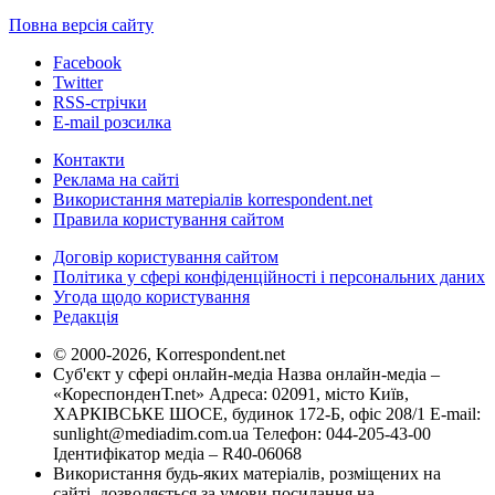
Повна версія сайту
Facebook
Twitter
RSS-стрічки
E-mail розсилка
Контакти
Реклама на сайті
Використання матеріалів korrespondent.net
Правила користування сайтом
Договір користування сайтом
Політика у сфері конфіденційності і персональних даних
Угода щодо користування
Редакція
© 2000-2026, Korrespondent.net
Суб'єкт у сфері онлайн-медіа Назва онлайн-медіа –
«КореспонденТ.net» Адреса: 02091, місто Київ,
ХАРКІВСЬКЕ ШОСЕ, будинок 172-Б, офіс 208/1 E-mail:
sunlight@mediadim.com.ua
Телефон: 044-205-43-00
Ідентифікатор медіа – R40-06068
Використання будь-яких матеріалів, розміщених на
сайті, дозволяється за умови посилання на