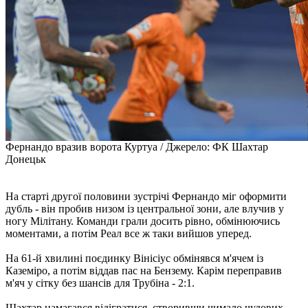
Фернандо вразив ворота Куртуа / Джерело: ФК Шахтар
Донецьк
На старті другої половини зустрічі Фернандо міг оформити
дубль - він пробив низом із центральної зони, але влучив у
ногу Мілітану. Команди грали досить рівно, обмінюючись
моментами, а потім Реал все ж таки вийшов уперед.
На 61-й хвилині поєдинку Вінісіус обмінявся м'ячем із
Каземіро, а потім віддав пас на Бензему. Карім переправив
м'яч у сітку без шансів для Трубіна - 2:1.
Шахтар намагався відігратися, створивши чимало чудових