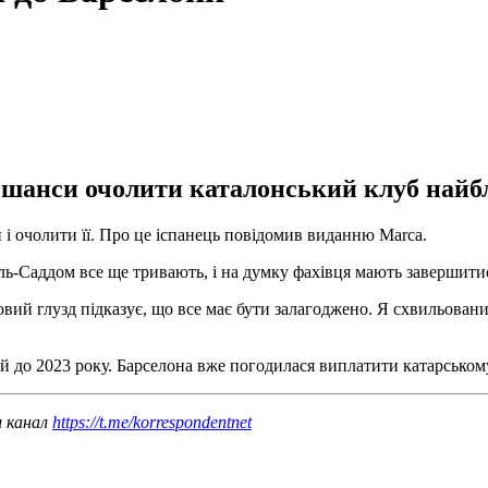
ї шанси очолити каталонський клуб най
і очолити її. Про це іспанець повідомив виданню Marca.
ль-Саддом все ще тривають, і на думку фахівця мають завершити
ий глузд підказує, що все має бути залагоджено. Я схвильований
й до 2023 року. Барселона вже погодилася виплатити катарському
ш канал
https://t.me/korrespondentnet