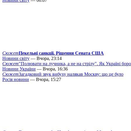
Новини світу
— 00:07
Сюжет
Пекельні санкції. Рішення Сената США
Новини світу
— Вчора, 23:14
Сюжет
"Полювати на лучника, а не на стрілу". Як Україні бор
Новини України
— Вчора, 16:36
Сюжет
Загадковий звук вибуху налякав Москву: що це було
Росія новини
— Вчора, 15:27