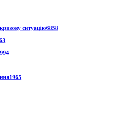
кризову ситуацію
6858
63
994
ення
1965