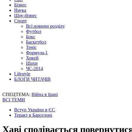
Бізнес
Наука
Шоу-бізнес
Спорт
Всі новини розділу
Футбол
Бокс
Баскетбол
Теніс
Формула-1
Хокей
Шахи
ЧС-2014
Lifestyle
БЛОГИ ЧИТАЧІВ
СПЕЦТЕМА:
Війна в Ірані
ВСІ ТЕМИ
Вступ України в ЄС
Теракт в Барселоні
Хаві сподівається повернутис