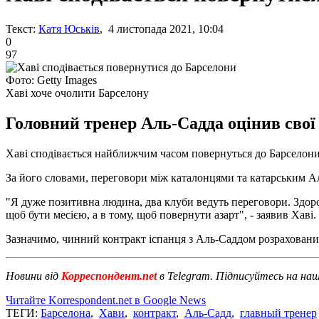
Текст:
Катя Юськів
, 4 листопада 2021, 10:04
0
97
Фото: Getty Images
Хаві хоче очолити Барселону
Головний тренер Аль-Садда оцінив сво
Хаві сподівається найближчим часом повернуться до Барселони 
За його словами, переговори між каталонцями та катарським А
"Я дуже позитивна людина, два клуби ведуть переговори. Здоров
щоб бути месією, а в тому, щоб повернути азарт", - заявив Хаві.
Зазначимо, чинний контракт іспанця з Аль-Саддом розраховани
Новини від
Корреспондент.net
в Telegram. Підписуйтесь на на
Читайте Korrespondent.net в Google News
ТЕГИ:
Барселона
,
Хави
,
контракт
,
Аль-Садд
,
главный тренер