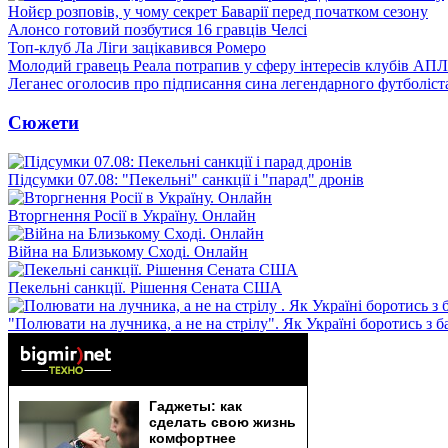
Нойєр розповів, у чому секрет Баварії перед початком сезону
Алонсо готовий позбутися 16 гравців Челсі
Топ-клуб Ла Ліги зацікавився Ромеро
Молодий гравець Реала потрапив у сферу інтересів клубів АПЛ
Леганес оголосив про підписання сина легендарного футболіст
Сюжети
Підсумки 07.08: "Пекельні" санкції і "парад" дронів
Вторгнення Росії в Україну. Онлайн
Війна на Близькому Сході. Онлайн
Пекельні санкції. Рішення Сената США
"Полювати на лучника, а не на стрілу". Як Україні боротись з 