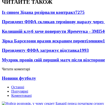
ЧИТАЙТЕ ТАКОЖ
Із сином Зідана розірвали контракт
7275
Президент ФІФА скликав термінову нараду через 
Колишній клуб хоче повернути Яремчука - ЗМІ
54
Зірка Барселони вразив яскравим перевтіленням
1
Президенту ФІФА загрожує відставка
1993
Мудрик провів свій перший матч після відсторон
Читати коментарі
Новини футболу
Останні
Популярні
Коментовані