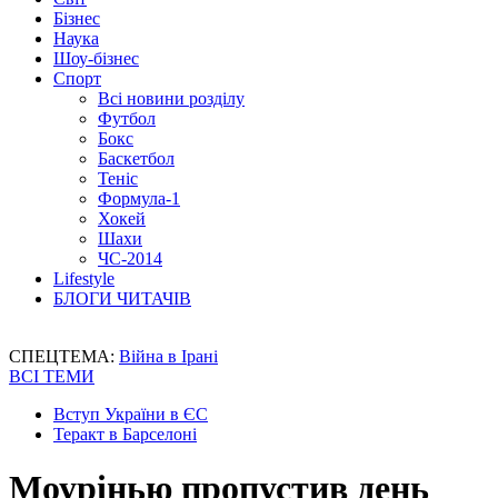
Бізнес
Наука
Шоу-бізнес
Спорт
Всі новини розділу
Футбол
Бокс
Баскетбол
Теніс
Формула-1
Хокей
Шахи
ЧС-2014
Lifestyle
БЛОГИ ЧИТАЧІВ
СПЕЦТЕМА:
Війна в Ірані
ВСІ ТЕМИ
Вступ України в ЄС
Теракт в Барселоні
Моурінью пропустив день