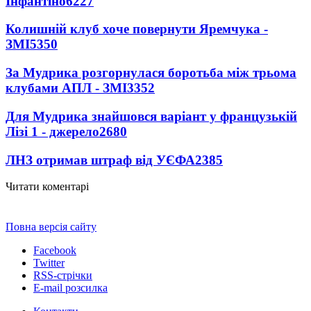
Інфантіно
6227
Колишній клуб хоче повернути Яремчука -
ЗМІ
5350
За Мудрика розгорнулася боротьба між трьома
клубами АПЛ - ЗМІ
3352
Для Мудрика знайшовся варіант у французькій
Лізі 1 - джерело
2680
ЛНЗ отримав штраф від УЄФА
2385
Читати коментарі
Повна версія сайту
Facebook
Twitter
RSS-стрічки
E-mail розсилка