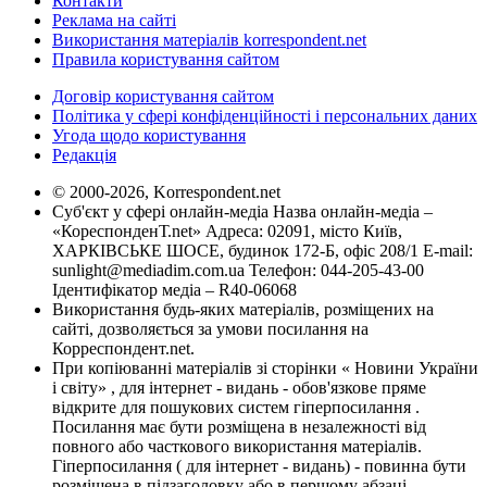
Контакти
Реклама на сайті
Використання матеріалів korrespondent.net
Правила користування сайтом
Договір користування сайтом
Політика у сфері конфіденційності і персональних даних
Угода щодо користування
Редакція
© 2000-2026, Korrespondent.net
Суб'єкт у сфері онлайн-медіа Назва онлайн-медіа –
«КореспонденТ.net» Адреса: 02091, місто Київ,
ХАРКІВСЬКЕ ШОСЕ, будинок 172-Б, офіс 208/1 E-mail:
sunlight@mediadim.com.ua
Телефон: 044-205-43-00
Ідентифікатор медіа – R40-06068
Використання будь-яких матеріалів, розміщених на
сайті, дозволяється за умови посилання на
Корреспондент.net.
При копіюванні матеріалів зі сторінки « Новини України
і світу» , для інтернет - видань - обов'язкове пряме
відкрите для пошукових систем гіперпосилання .
Посилання має бути розміщена в незалежності від
повного або часткового використання матеріалів.
Гіперпосилання ( для інтернет - видань) - повинна бути
розміщена в підзаголовку або в першому абзаці