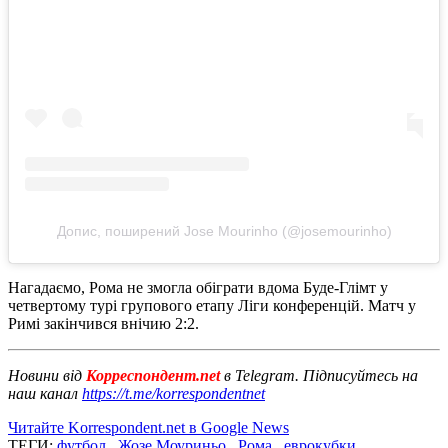
Допис, поширений Jose Mourinho (@josemourinho)
Нагадаємо, Рома не змогла обіграти вдома Буде-Глімт у
четвертому турі групового етапу Ліги конференцій. Матч у
Римі закінчився внічию 2:2.
Новини від
Корреспондент.net
в Telegram. Підписуйтесь на
наш канал
https://t.me/korrespondentnet
Читайте Korrespondent.net в Google News
ТЕГИ:
футбол
,
Жозе Моуриньо
,
Рома
,
еврокубки