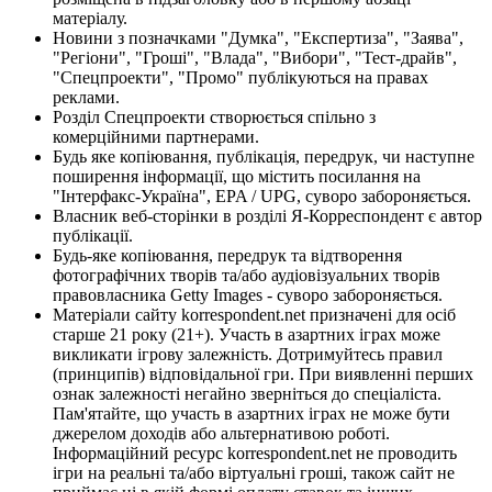
матеріалу.
Новини з позначками "Думка", "Експертиза", "Заява",
"Регіони", "Гроші", "Влада", "Вибори", "Тест-драйв",
"Спецпроекти", "Промо" публікуються на правах
реклами.
Розділ Спецпроекти створюється спільно з
комерційними партнерами.
Будь яке копіювання, публікація, передрук, чи наступне
поширення інформації, що містить посилання на
"Інтерфакс-Україна", EPA / UPG, суворо забороняється.
Власник веб-сторінки в розділі Я-Корреспондент є автор
публікації.
Будь-яке копіювання, передрук та відтворення
фотографічних творів та/або аудіовізуальних творів
правовласника Getty Images - суворо забороняється.
Матеріали сайту korrespondent.net призначені для осіб
старше 21 року (21+). Участь в азартних іграх може
викликати ігрову залежність. Дотримуйтесь правил
(принципів) відповідальної гри. При виявленні перших
ознак залежності негайно зверніться до спеціаліста.
Пам'ятайте, що участь в азартних іграх не може бути
джерелом доходів або альтернативою роботі.
Інформаційний ресурс korrespondent.net не проводить
ігри на реальні та/або віртуальні гроші, також сайт не