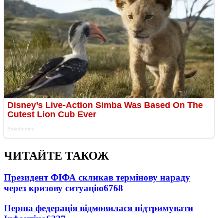
ЧИТАЙТЕ ТАКОЖ
Президент ФІФА скликав термінову нараду
через кризову ситуацію
6768
Перша федерація відмовилася підтримувати