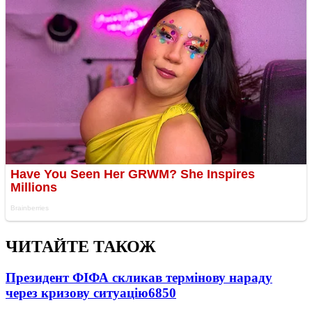
ЧИТАЙТЕ ТАКОЖ
Президент ФІФА скликав термінову нараду
через кризову ситуацію
6850