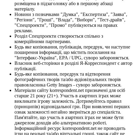
розміщена в підзаголовку або в першому абзаці
матеріалу.
Новини з позначками "Думка", "Експертиза", "Заява",
"Регіони", "Гроші", "Влада", "Вибори", "Тест-драйв",
"Спецпроекти", "Промо" публікуються на правах
реклами.
Розділ Спецпроекти створюється спільно з
комерційними партнерами.
Будь яке копіювання, публікація, передрук, чи наступне
поширення інформації, що містить посилання на
"Інтерфакс-Україна", EPA / UPG, суворо забороняється.
Власник веб-сторінки в розділі Я-Корреспондент є автор
публікації.
Будь-яке копіювання, передрук та відтворення
фотографічних творів та/або аудіовізуальних творів
правовласника Getty Images - суворо забороняється.
Матеріали сайту korrespondent.net призначені для осіб
старше 21 року (21+). Участь в азартних іграх може
викликати ігрову залежність. Дотримуйтесь правил
(принципів) відповідальної гри. При виявленні перших
ознак залежності негайно зверніться до спеціаліста.
Пам'ятайте, що участь в азартних іграх не може бути
джерелом доходів або альтернативою роботі.
Інформаційний ресурс korrespondent.net не проводить
ігри на реальні та/або віртуальні гроші, також сайт не