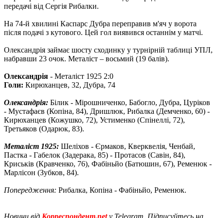
передачі від Сергія Рибалки.
На 74-й хвилині Каспарс Дубра переправив м'яч у ворота
після подачі з кутового. Цей гол виявився останнім у матчі.
Олександрія займає шосту сходинку у турнірній таблиці УПЛ,
набравши 23 очок. Металіст – восьмий (19 балів).
Олександрія
- Металіст 1925 2:0
Голи:
Кирюханцев, 32, Дубра, 74
Олександрія:
Білик - Мірошниченко, Бабогло, Дубра, Цуріков
- Мустафаєв (Копіна, 84), Дришлюк, Рибалка (Демченко, 60) -
Кирюханцев (Кожушко, 72), Устименко (Спінеллі, 72),
Третьяков (Одарюк, 83).
Металіст 1925:
Шеліхов - Єрмаков, Кверквелія, Ченбай,
Пастка - Габелок (Задерака, 85) - Протасов (Савін, 84),
Криськів (Кравченко, 76), Фабіньйо (Батюшин, 67), Ременюк -
Марлісон (Зубков, 84).
Попередження:
Рибалка, Копіна - Фабіньйо, Ременюк.
Новини від
Корреспондент.net
у Telegram. Підписуйтесь на