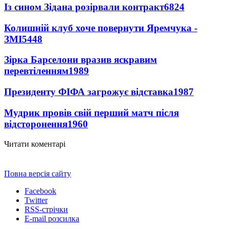
Із сином Зідана розірвали контракт
6824
Колишній клуб хоче повернути Яремчука -
ЗМІ
5448
Зірка Барселони вразив яскравим
перевтіленням
1989
Президенту ФІФА загрожує відставка
1987
Мудрик провів свій перший матч після
відсторонення
1960
Читати коментарі
Повна версія сайту
Facebook
Twitter
RSS-стрічки
E-mail розсилка