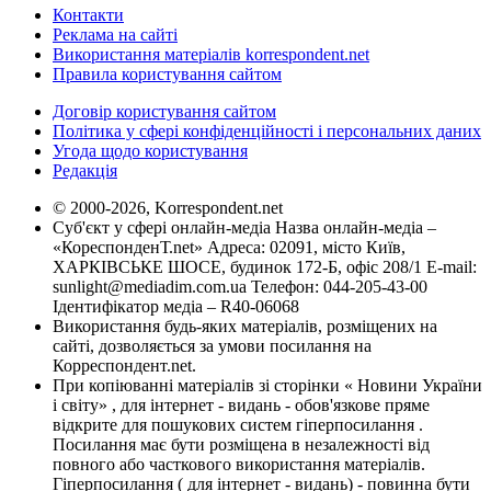
Контакти
Реклама на сайті
Використання матеріалів korrespondent.net
Правила користування сайтом
Договір користування сайтом
Політика у сфері конфіденційності і персональних даних
Угода щодо користування
Редакція
© 2000-2026, Korrespondent.net
Суб'єкт у сфері онлайн-медіа Назва онлайн-медіа –
«КореспонденТ.net» Адреса: 02091, місто Київ,
ХАРКІВСЬКЕ ШОСЕ, будинок 172-Б, офіс 208/1 E-mail:
sunlight@mediadim.com.ua
Телефон: 044-205-43-00
Ідентифікатор медіа – R40-06068
Використання будь-яких матеріалів, розміщених на
сайті, дозволяється за умови посилання на
Корреспондент.net.
При копіюванні матеріалів зі сторінки « Новини України
і світу» , для інтернет - видань - обов'язкове пряме
відкрите для пошукових систем гіперпосилання .
Посилання має бути розміщена в незалежності від
повного або часткового використання матеріалів.
Гіперпосилання ( для інтернет - видань) - повинна бути