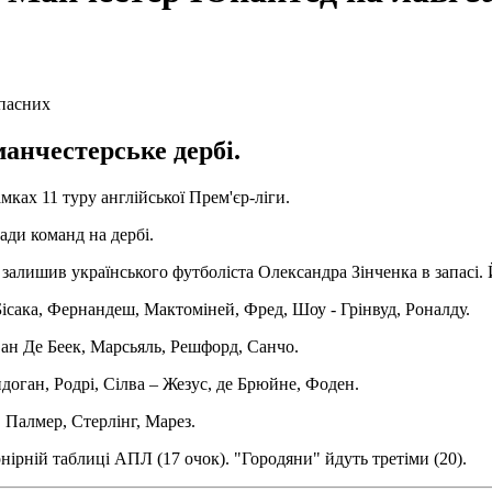
анчестерське дербі.
ках 11 туру англійської Прем'єр-ліги.
ади команд на дербі.
 залишив українського футболіста Олександра Зінченка в запасі. 
-Бісака, Фернандеш, Мактоміней, Фред, Шоу - Грінвуд, Роналду.
Ван Де Беек, Марсьяль, Решфорд, Санчо.
доган, Родрі, Сілва – Жезус, де Брюйне, Фоден.
 Палмер, Стерлінг, Марез.
нірній таблиці АПЛ (17 очок). "Городяни" йдуть третіми (20).