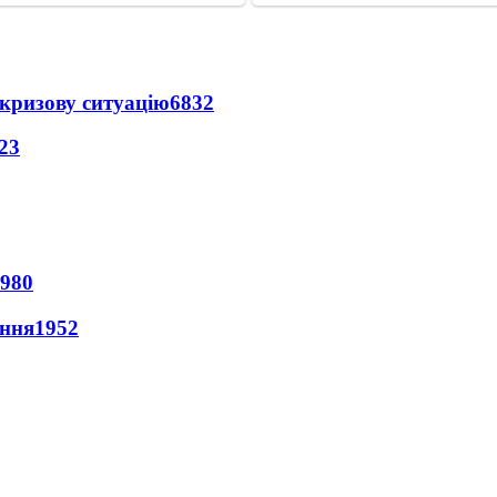
кризову ситуацію
6832
23
980
ення
1952