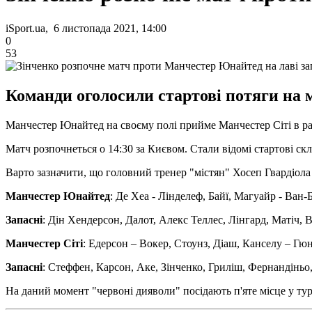
iSport.ua, 6 листопада 2021, 14:00
0
53
Команди оголосили стартові потяги на м
Манчестер Юнайтед на своєму полі прийме Манчестер Сіті в рам
Матч розпочнеться о 14:30 за Києвом. Стали відомі стартові скл
Варто зазначити, що головний тренер "містян" Хосеп Гвардіола
Манчестер Юнайтед
: Де Хеа - Лінделеф, Байї, Магуайр - Ван
Запасні
: Дін Хендерсон, Далот, Алекс Теллес, Лінгард, Матіч, 
Манчестер Сіті
: Едерсон – Вокер, Стоунз, Діаш, Канселу – Гюн
Запасні
: Стеффен, Карсон, Аке, Зінченко, Гриліш, Фернандіньо,
На даний момент "червоні дияволи" посідають п'яте місце у тур