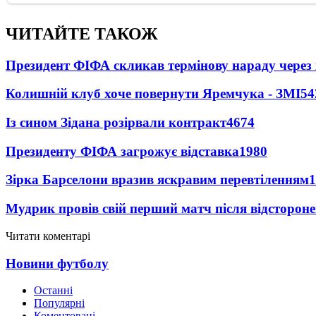
ЧИТАЙТЕ ТАКОЖ
Президент ФІФА скликав термінову нараду через 
Колишній клуб хоче повернути Яремчука - ЗМІ
54
Із сином Зідана розірвали контракт
4674
Президенту ФІФА загрожує відставка
1980
Зірка Барселони вразив яскравим перевтіленням
1
Мудрик провів свій перший матч після відсторон
Читати коментарі
Новини футболу
Останні
Популярні
Коментовані