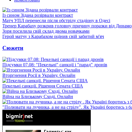
Із сином Зідана розірвали контракт
Матч УПЛ перенесли після обстрілу стадіону в Одесі
Тренер Карабаху розкрив головну причину поразки від Динамо
Зоря посилила свій склад двома новачками
Герой матчу з Карабахом оцінив свій забитий м'яч
Сюжети
Підсумки 07.08: "Пекельні" санкції і "парад" дронів
Вторгнення Росії в Україну. Онлайн
Пекельні санкції. Рішення Сената США
Війна на Близькому Сході. Онлайн
"Полювати на лучника, а не на стрілу". Як Україні боротись з 