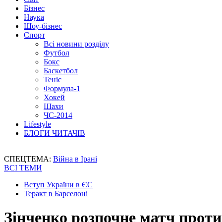
Бізнес
Наука
Шоу-бізнес
Спорт
Всі новини розділу
Футбол
Бокс
Баскетбол
Теніс
Формула-1
Хокей
Шахи
ЧС-2014
Lifestyle
БЛОГИ ЧИТАЧІВ
СПЕЦТЕМА:
Війна в Ірані
ВСІ ТЕМИ
Вступ України в ЄС
Теракт в Барселоні
Зінченко розпочне матч прот