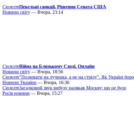
Сюжет
Пекельні санкції. Рішення Сената США
Новини світу
— Вчора, 23:14
Сюжет
Війна на Близькому Сході. Онлайн
Новини світу
— Вчора, 18:56
Сюжет
"Полювати на лучника, а не на стрілу". Як Україні бор
Новини України
— Вчора, 16:36
Сюжет
Загадковий звук вибуху налякав Москву: що це було
Росія новини
— Вчора, 15:27