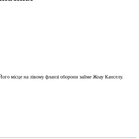
Його місце на лівому фланзі оборони займе Жоау Канселу.