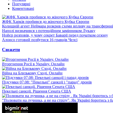
Популярні
Коментовані
ЖФК Харків пробився до жіночого Кубка Європи
Колишній агент Неймара розкрив схеми впливу на трансферни
Наполі визначився з потенційним замінником Лукаку
Нойєр розповів, у чому секрет Баварії перед початком сезону
Алонсо готовий позбутися 16 гравців Челсі
Сюжети
Вторгнення Росії в Україну. Онлайн
Війна на Близькому Сході. Онлайн
Підсумки 07.08: "Пекельні" санкції і "парад" дронів
Пекельні санкції. Рішення Сената США
"Полювати на лучника, а не на стрілу". Як Україні боротись з 