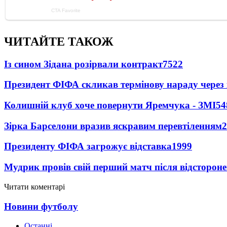
ЧИТАЙТЕ ТАКОЖ
Із сином Зідана розірвали контракт
7522
Президент ФІФА скликав термінову нараду через 
Колишній клуб хоче повернути Яремчука - ЗМІ
54
Зірка Барселони вразив яскравим перевтіленням
2
Президенту ФІФА загрожує відставка
1999
Мудрик провів свій перший матч після відсторон
Читати коментарі
Новини футболу
Останні