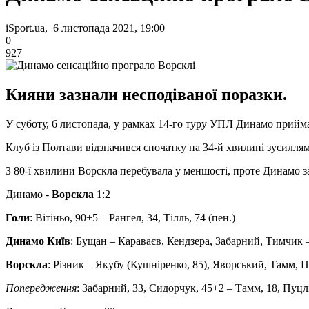
iSport.ua, 6 листопада 2021, 19:00
0
927
Кияни зазнали несподіваної поразки.
У суботу, 6 листопада, у рамках 14-го туру УПЛ Динамо прийма
Клуб із Полтави відзначився спочатку на 34-й хвилині зусиллями
З 80-ї хвилини Ворскла перебувала у меншості, проте Динамо за
Динамо -
Ворскла
1:2
Голи
: Вітіньо, 90+5 – Рангел, 34, Тілль, 74 (пен.)
Динамо Київ
: Бущан – Караваєв, Кендзера, Забарний, Тимчик –
Ворскла
: Різник – Якубу (Кушніренко, 85), Яворський, Тамм, П
Попередження
: Забарний, 33, Сидорчук, 45+2 – Тамм, 18, Пуцл