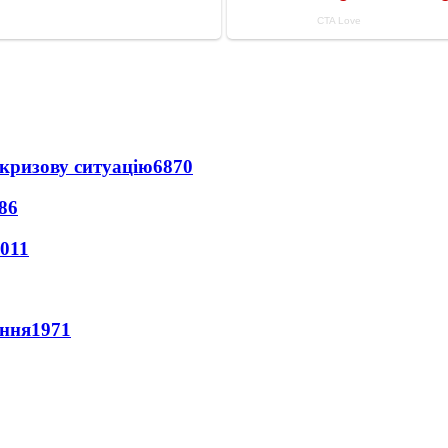
кризову ситуацію
6870
86
011
ення
1971