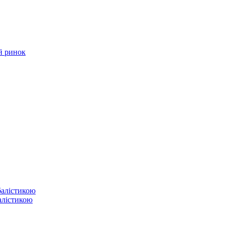
й ринок
балістикою