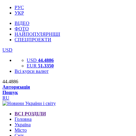
РУС
УКР
ВІДЕО
ФОТО
НАЙПОПУЛЯРНІШІ
СПЕЦПРОЕКТИ
USD
USD
44.4886
EUR
51.3350
Всі курси валют
44.4886
Авторизація
Пошук
RU
ВСІ РОЗДІЛИ
Головна
Україна
Місто
Світ