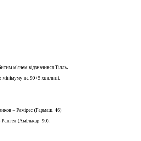
битим м'ячем відзначився Тілль.
о мінімуму на 90+5 хвилині.
нков – Рамірес (Гармаш, 46).
 Рангел (Амількар, 90).