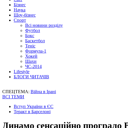
Бізнес
Наука
Шоу-бізнес
Спорт
Всі новини розділу
Футбол
Бокс
Баскетбол
Теніс
Формула-1
Хокей
Шахи
ЧС-2014
Lifestyle
БЛОГИ ЧИТАЧІВ
СПЕЦТЕМА:
Війна в Ірані
ВСІ ТЕМИ
Вступ України в ЄС
Теракт в Барселоні
Динамо сенсаційно програло 