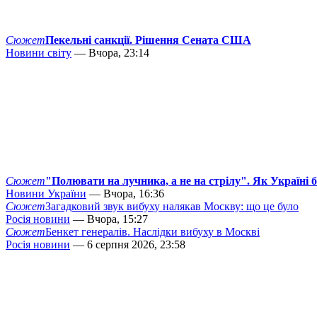
Сюжет
Пекельні санкції. Рішення Сената США
Новини світу
— Вчора, 23:14
Сюжет
"Полювати на лучника, а не на стрілу". Як Україні 
Новини України
— Вчора, 16:36
Сюжет
Загадковий звук вибуху налякав Москву: що це було
Росія новини
— Вчора, 15:27
Сюжет
Бенкет генералів. Наслідки вибуху в Москві
Росія новини
— 6 серпня 2026, 23:58