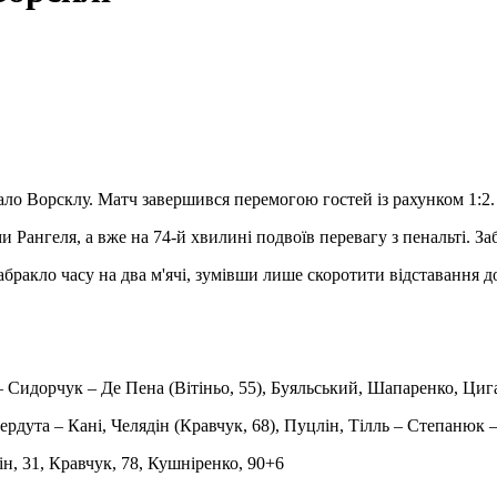
ло Ворсклу. Матч завершився перемогою гостей із рахунком 1:2.
 Рангеля, а вже на 74-й хвилині подвоїв перевагу з пенальті. За
бракло часу на два м'ячі, зумівши лише скоротити відставання д
 Сидорчук – Де Пена (Вітіньо, 55), Буяльський, Шапаренко, Цига
ердута – Кані, Челядін (Кравчук, 68), Пуцлін, Тілль – Степанюк –
ін, 31, Кравчук, 78, Кушніренко, 90+6