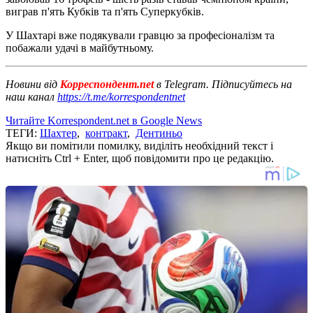
виграв п'ять Кубків та п'ять Суперкубків.
У Шахтарі вже подякували гравцю за професіоналізм та
побажали удачі в майбутньому.
Новини від
Корреспондент.net
в Telegram. Підписуйтесь на
наш канал
https://t.me/korrespondentnet
Читайте Korrespondent.net в Google News
ТЕГИ:
Шахтер
,
контракт
,
Дентиньо
Якщо ви помітили помилку, виділіть необхідний текст і
натисніть Ctrl + Enter, щоб повідомити про це редакцію.