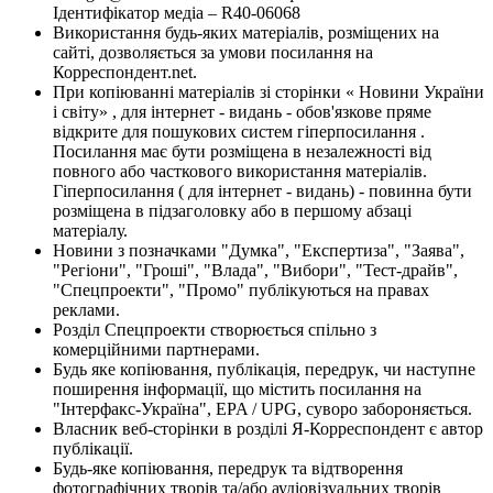
Ідентифікатор медіа – R40-06068
Використання будь-яких матеріалів, розміщених на
сайті, дозволяється за умови посилання на
Корреспондент.net.
При копіюванні матеріалів зі сторінки « Новини України
і світу» , для інтернет - видань - обов'язкове пряме
відкрите для пошукових систем гіперпосилання .
Посилання має бути розміщена в незалежності від
повного або часткового використання матеріалів.
Гіперпосилання ( для інтернет - видань) - повинна бути
розміщена в підзаголовку або в першому абзаці
матеріалу.
Новини з позначками "Думка", "Експертиза", "Заява",
"Регіони", "Гроші", "Влада", "Вибори", "Тест-драйв",
"Спецпроекти", "Промо" публікуються на правах
реклами.
Розділ Спецпроекти створюється спільно з
комерційними партнерами.
Будь яке копіювання, публікація, передрук, чи наступне
поширення інформації, що містить посилання на
"Інтерфакс-Україна", EPA / UPG, суворо забороняється.
Власник веб-сторінки в розділі Я-Корреспондент є автор
публікації.
Будь-яке копіювання, передрук та відтворення
фотографічних творів та/або аудіовізуальних творів