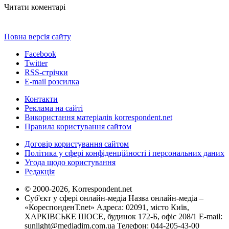
Читати коментарі
Повна версія сайту
Facebook
Twitter
RSS-стрічки
E-mail розсилка
Контакти
Реклама на сайті
Використання матеріалів korrespondent.net
Правила користування сайтом
Договір користування сайтом
Політика у сфері конфіденційності і персональних даних
Угода щодо користування
Редакція
© 2000-2026, Korrespondent.net
Суб'єкт у сфері онлайн-медіа Назва онлайн-медіа –
«КореспонденТ.net» Адреса: 02091, місто Київ,
ХАРКІВСЬКЕ ШОСЕ, будинок 172-Б, офіс 208/1 E-mail:
sunlight@mediadim.com.ua
Телефон: 044-205-43-00