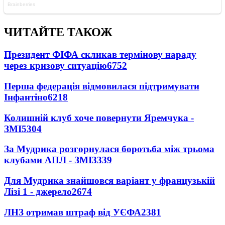
ЧИТАЙТЕ ТАКОЖ
Президент ФІФА скликав термінову нараду
через кризову ситуацію
6752
Перша федерація відмовилася підтримувати
Інфантіно
6218
Колишній клуб хоче повернути Яремчука -
ЗМІ
5304
За Мудрика розгорнулася боротьба між трьома
клубами АПЛ - ЗМІ
3339
Для Мудрика знайшовся варіант у французькій
Лізі 1 - джерело
2674
ЛНЗ отримав штраф від УЄФА
2381