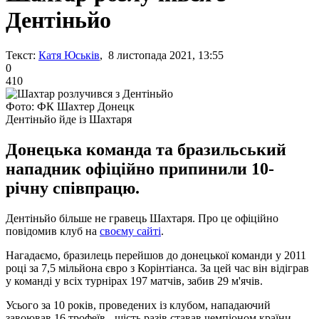
Дентіньйо
Текст:
Катя Юськів
, 8 листопада 2021, 13:55
0
410
Фото: ФК Шахтер Донецк
Дентіньйо йде із Шахтаря
Донецька команда та бразильський
нападник офіційно припинили 10-
річну співпрацю.
Дентіньйо більше не гравець Шахтаря. Про це офіційно
повідомив клуб на
своєму сайті
.
Нагадаємо, бразилець перейшов до донецької команди у 2011
році за 7,5 мільйона євро з Корінтіанса. За цей час він відіграв
у команді у всіх турнірах 197 матчів, забив 29 м'ячів.
Усього за 10 років, проведених із клубом, нападаючий
завоював 16 трофеїв - шість разів ставав чемпіоном країни,