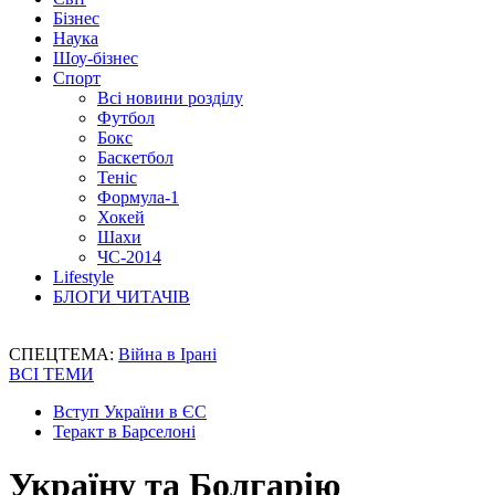
Бізнес
Наука
Шоу-бізнес
Спорт
Всі новини розділу
Футбол
Бокс
Баскетбол
Теніс
Формула-1
Хокей
Шахи
ЧС-2014
Lifestyle
БЛОГИ ЧИТАЧІВ
СПЕЦТЕМА:
Війна в Ірані
ВСІ ТЕМИ
Вступ України в ЄС
Теракт в Барселоні
Україну та Болгарію