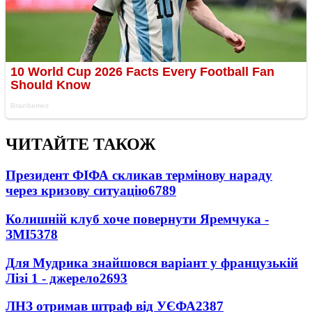
ЧИТАЙТЕ ТАКОЖ
Президент ФІФА скликав термінову нараду
через кризову ситуацію
6789
Колишній клуб хоче повернути Яремчука -
ЗМІ
5378
Для Мудрика знайшовся варіант у французькій
Лізі 1 - джерело
2693
ЛНЗ отримав штраф від УЄФА
2387