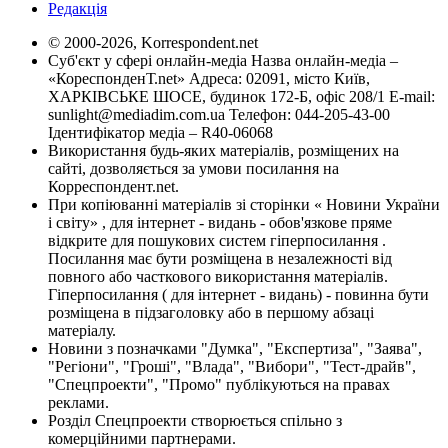
Редакція
© 2000-2026, Korrespondent.net
Суб'єкт у сфері онлайн-медіа Назва онлайн-медіа –
«КореспонденТ.net» Адреса: 02091, місто Київ,
ХАРКІВСЬКЕ ШОСЕ, будинок 172-Б, офіс 208/1 E-mail:
sunlight@mediadim.com.ua
Телефон: 044-205-43-00
Ідентифікатор медіа – R40-06068
Використання будь-яких матеріалів, розміщених на
сайті, дозволяється за умови посилання на
Корреспондент.net.
При копіюванні матеріалів зі сторінки « Новини України
і світу» , для інтернет - видань - обов'язкове пряме
відкрите для пошукових систем гіперпосилання .
Посилання має бути розміщена в незалежності від
повного або часткового використання матеріалів.
Гіперпосилання ( для інтернет - видань) - повинна бути
розміщена в підзаголовку або в першому абзаці
матеріалу.
Новини з позначками "Думка", "Експертиза", "Заява",
"Регіони", "Гроші", "Влада", "Вибори", "Тест-драйв",
"Спецпроекти", "Промо" публікуються на правах
реклами.
Розділ Спецпроекти створюється спільно з
комерційними партнерами.