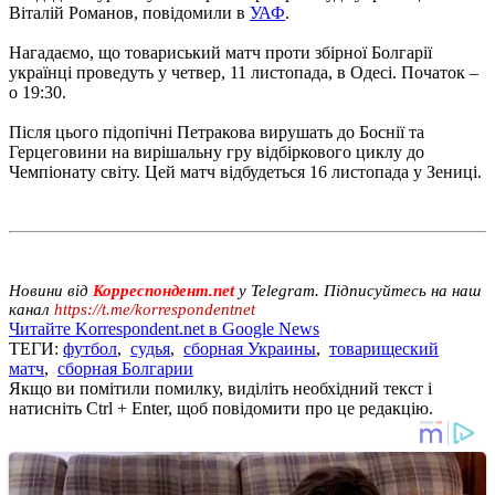
Віталій Романов, повідомили в
УАФ
.
Нагадаємо, що товариський матч проти збірної Болгарії
українці проведуть у четвер, 11 листопада, в Одесі. Початок –
о 19:30.
Після цього підопічні Петракова вирушать до Боснії та
Герцеговини на вирішальну гру відбіркового циклу до
Чемпіонату світу. Цей матч відбудеться 16 листопада у Зениці.
Новини від
Корреспондент.net
у Telegram. Підписуйтесь на наш
канал
https://t.me/korrespondentnet
Читайте Korrespondent.net в Google News
ТЕГИ:
футбол
,
судья
,
сборная Украины
,
товарищеский
матч
,
сборная Болгарии
Якщо ви помітили помилку, виділіть необхідний текст і
натисніть Ctrl + Enter, щоб повідомити про це редакцію.