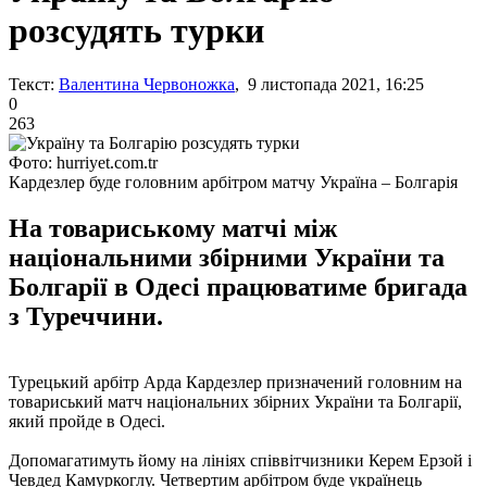
розсудять турки
Текст:
Валентина Червоножка
, 9 листопада 2021, 16:25
0
263
Фото: hurriyet.com.tr
Кардезлер буде головним арбітром матчу Україна – Болгарія
На товариському матчі між
національними збірними України та
Болгарії в Одесі працюватиме бригада
з Туреччини.
Турецький арбітр Арда Кардезлер призначений головним на
товариський матч національних збірних України та Болгарії,
який пройде в Одесі.
Допомагатимуть йому на лініях співвітчизники Керем Ерзой і
Чевдед Камуркоглу. Четвертим арбітром буде українець