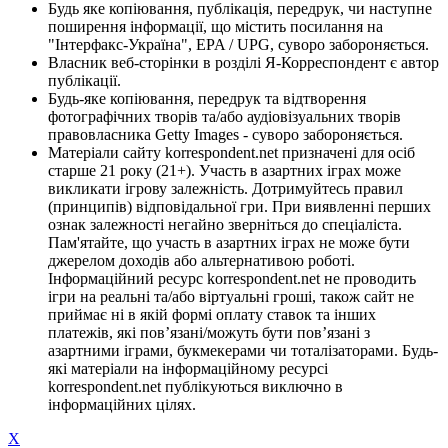
Будь яке копіювання, публікація, передрук, чи наступне
поширення інформації, що містить посилання на
"Інтерфакс-Україна", EPA / UPG, суворо забороняється.
Власник веб-сторінки в розділі Я-Корреспондент є автор
публікації.
Будь-яке копіювання, передрук та відтворення
фотографічних творів та/або аудіовізуальних творів
правовласника Getty Images - суворо забороняється.
Матеріали сайту korrespondent.net призначені для осіб
старше 21 року (21+). Участь в азартних іграх може
викликати ігрову залежність. Дотримуйтесь правил
(принципів) відповідальної гри. При виявленні перших
ознак залежності негайно зверніться до спеціаліста.
Пам'ятайте, що участь в азартних іграх не може бути
джерелом доходів або альтернативою роботі.
Інформаційний ресурс korrespondent.net не проводить
ігри на реальні та/або віртуальні гроші, також сайт не
приймає ні в якій формі оплату ставок та інших
платежів, які пов’язані/можуть бути пов’язані з
азартними іграми, букмекерами чи тоталізаторами. Будь-
які матеріали на інформаційному ресурсі
korrespondent.net публікуються виключно в
інформаційних цілях.
X