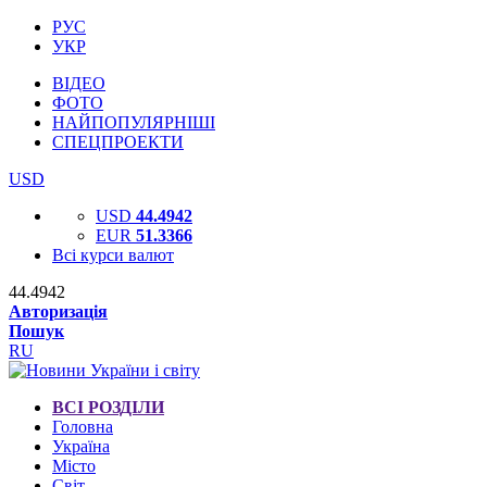
РУС
УКР
ВІДЕО
ФОТО
НАЙПОПУЛЯРНІШІ
СПЕЦПРОЕКТИ
USD
USD
44.4942
EUR
51.3366
Всі курси валют
44.4942
Авторизація
Пошук
RU
ВСІ РОЗДІЛИ
Головна
Україна
Місто
Світ