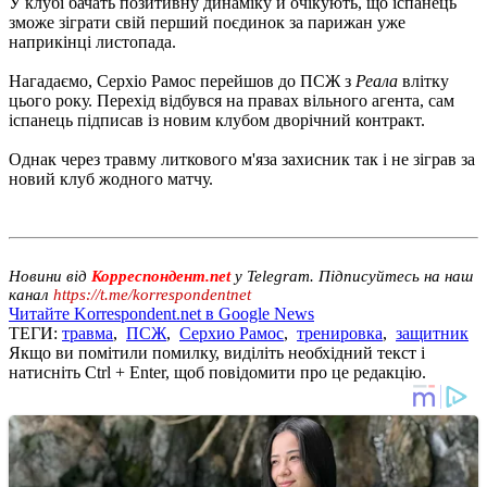
У клубі бачать позитивну динаміку й очікують, що іспанець
зможе зіграти свій перший поєдинок за парижан уже
наприкінці листопада.
Нагадаємо, Серхіо Рамос перейшов до ПСЖ з
Реала
влітку
цього року. Перехід відбувся на правах вільного агента, сам
іспанець підписав із новим клубом дворічний контракт.
Однак через травму литкового м'яза захисник так і не зіграв за
новий клуб жодного матчу.
Новини від
Корреспондент.net
у Telegram. Підписуйтесь на наш
канал
https://t.me/korrespondentnet
Читайте Korrespondent.net в Google News
ТЕГИ:
травма
,
ПСЖ
,
Серхио Рамос
,
тренировка
,
защитник
Якщо ви помітили помилку, виділіть необхідний текст і
натисніть Ctrl + Enter, щоб повідомити про це редакцію.