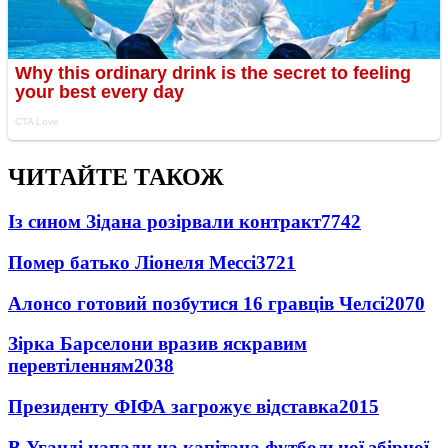
ЧИТАЙТЕ ТАКОЖ
Із сином Зідана розірвали контракт
7742
Помер батько Ліонеля Мессі
3721
Алонсо готовий позбутися 16 гравців Челсі
2070
Зірка Барселони вразив яскравим
перевтіленням
2038
Президенту ФІФА загрожує відставка
2015
В Уганді напали на капітана футбольної збірної