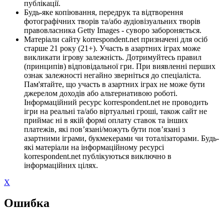
публікації.
Будь-яке копіювання, передрук та відтворення
фотографічних творів та/або аудіовізуальних творів
правовласника Getty Images - суворо забороняється.
Матеріали сайту korrespondent.net призначені для осіб
старше 21 року (21+). Участь в азартних іграх може
викликати ігрову залежність. Дотримуйтесь правил
(принципів) відповідальної гри. При виявленні перших
ознак залежності негайно зверніться до спеціаліста.
Пам'ятайте, що участь в азартних іграх не може бути
джерелом доходів або альтернативою роботі.
Інформаційний ресурс korrespondent.net не проводить
ігри на реальні та/або віртуальні гроші, також сайт не
приймає ні в якій формі оплату ставок та інших
платежів, які пов’язані/можуть бути пов’язані з
азартними іграми, букмекерами чи тоталізаторами. Будь-
які матеріали на інформаційному ресурсі
korrespondent.net публікуються виключно в
інформаційних цілях.
X
Ошибка