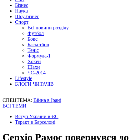
Бізнес
Наука
Шоу-бізнес
Спорт
Всі новини розділу
Футбол
Бокс
Баскетбол
Теніс
Формула-1
Хокей
Шахи
ЧС-2014
Lifestyle
БЛОГИ ЧИТАЧІВ
СПЕЦТЕМА:
Війна в Ірані
ВСІ ТЕМИ
Вступ України в ЄС
Теракт в Барселоні
Серхіо Рамос повернувся до