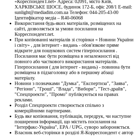
«КореспонденТ.net» Адреса: 02091, місто Київ,
ХАРКІВСЬКЕ ШОСЕ, будинок 172-Б, офіс 208/1 E-mail:
sunlight@mediadim.com.ua
Телефон: 044-205-43-00
Ідентифікатор медіа – R40-06068
Використання будь-яких матеріалів, розміщених на
сайті, дозволяється за умови посилання на
Корреспондент.net.
При копіюванні матеріалів зі сторінки « Новини України
і світу» , для інтернет - видань - обов'язкове пряме
відкрите для пошукових систем гіперпосилання .
Посилання має бути розміщена в незалежності від
повного або часткового використання матеріалів.
Гіперпосилання ( для інтернет - видань) - повинна бути
розміщена в підзаголовку або в першому абзаці
матеріалу.
Новини з позначками "Думка", "Експертиза", "Заява",
"Регіони", "Гроші", "Влада", "Вибори", "Тест-драйв",
"Спецпроекти", "Промо" публікуються на правах
реклами.
Розділ Спецпроекти створюється спільно з
комерційними партнерами.
Будь яке копіювання, публікація, передрук, чи наступне
поширення інформації, що містить посилання на
"Інтерфакс-Україна", EPA / UPG, суворо забороняється.
Власник веб-сторінки в розділі Я-Корреспондент є автор