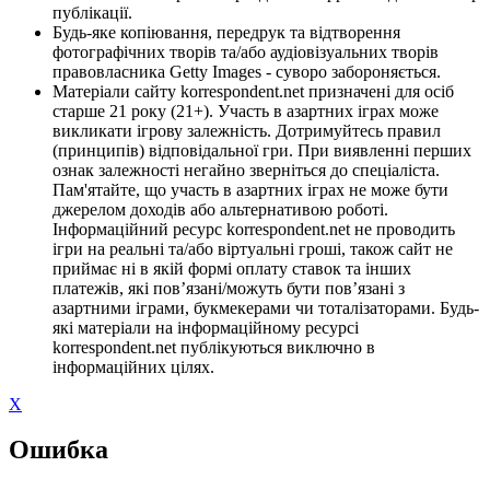
публікації.
Будь-яке копіювання, передрук та відтворення
фотографічних творів та/або аудіовізуальних творів
правовласника Getty Images - суворо забороняється.
Матеріали сайту korrespondent.net призначені для осіб
старше 21 року (21+). Участь в азартних іграх може
викликати ігрову залежність. Дотримуйтесь правил
(принципів) відповідальної гри. При виявленні перших
ознак залежності негайно зверніться до спеціаліста.
Пам'ятайте, що участь в азартних іграх не може бути
джерелом доходів або альтернативою роботі.
Інформаційний ресурс korrespondent.net не проводить
ігри на реальні та/або віртуальні гроші, також сайт не
приймає ні в якій формі оплату ставок та інших
платежів, які пов’язані/можуть бути пов’язані з
азартними іграми, букмекерами чи тоталізаторами. Будь-
які матеріали на інформаційному ресурсі
korrespondent.net публікуються виключно в
інформаційних цілях.
X
Ошибка