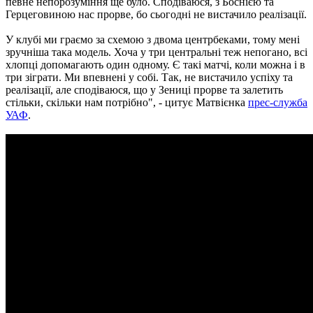
певне непорозуміння ще було. Сподіваюся, з Боснією та
Герцеговиною нас прорве, бо сьогодні не вистачило реалізації.
У клубі ми граємо за схемою з двома центрбеками, тому мені
зручніша така модель. Хоча у три центральні теж непогано, всі
хлопці допомагають один одному. Є такі матчі, коли можна і в
три зіграти. Ми впевнені у собі. Так, не вистачило успіху та
реалізації, але сподіваюся, що у Зениці прорве та залетить
стільки, скільки нам потрібно", - цитує Матвієнка
прес-служба
УАФ
.