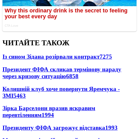
ЧИТАЙТЕ ТАКОЖ
Із сином Зідана розірвали контракт
7275
Президент ФІФА скликав термінову нараду
через кризову ситуацію
6858
Колишній клуб хоче повернути Яремчука -
ЗМІ
5463
Зірка Барселони вразив яскравим
перевтіленням
1994
Президенту ФІФА загрожує відставка
1993