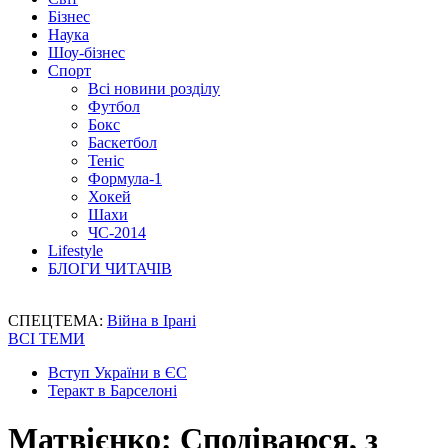
Бізнес
Наука
Шоу-бізнес
Спорт
Всі новини розділу
Футбол
Бокс
Баскетбол
Теніс
Формула-1
Хокей
Шахи
ЧС-2014
Lifestyle
БЛОГИ ЧИТАЧІВ
СПЕЦТЕМА:
Війна в Ірані
ВСІ ТЕМИ
Вступ України в ЄС
Теракт в Барселоні
Матвієнко: Сподіваюся, з