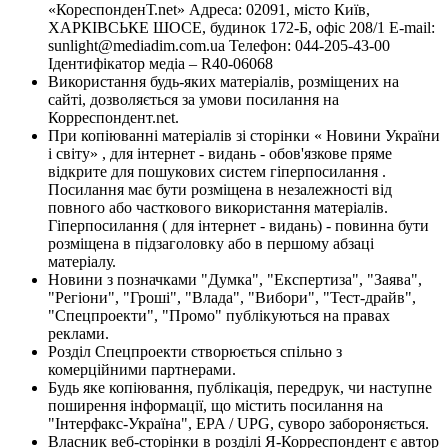
«КореспонденТ.net» Адреса: 02091, місто Київ,
ХАРКІВСЬКЕ ШОСЕ, будинок 172-Б, офіс 208/1 E-mail:
sunlight@mediadim.com.ua
Телефон: 044-205-43-00
Ідентифікатор медіа – R40-06068
Використання будь-яких матеріалів, розміщених на
сайті, дозволяється за умови посилання на
Корреспондент.net.
При копіюванні матеріалів зі сторінки « Новини України
і світу» , для інтернет - видань - обов'язкове пряме
відкрите для пошукових систем гіперпосилання .
Посилання має бути розміщена в незалежності від
повного або часткового використання матеріалів.
Гіперпосилання ( для інтернет - видань) - повинна бути
розміщена в підзаголовку або в першому абзаці
матеріалу.
Новини з позначками "Думка", "Експертиза", "Заява",
"Регіони", "Гроші", "Влада", "Вибори", "Тест-драйв",
"Спецпроекти", "Промо" публікуються на правах
реклами.
Розділ Спецпроекти створюється спільно з
комерційними партнерами.
Будь яке копіювання, публікація, передрук, чи наступне
поширення інформації, що містить посилання на
"Інтерфакс-Україна", EPA / UPG, суворо забороняється.
Власник веб-сторінки в розділі Я-Корреспондент є автор