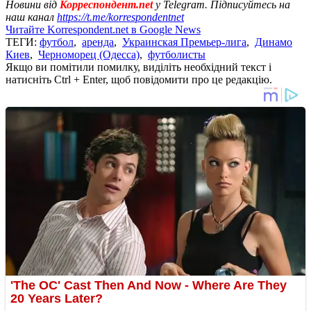
Новини від
Корреспондент.net
у Telegram. Підписуйтесь на
наш канал
https://t.me/korrespondentnet
Читайте Korrespondent.net в Google News
ТЕГИ:
футбол
,
аренда
,
Украинская Премьер-лига
,
Динамо
Киев
,
Черноморец (Одесса)
,
футболисты
Якщо ви помітили помилку, виділіть необхідний текст і
натисніть Ctrl + Enter, щоб повідомити про це редакцію.