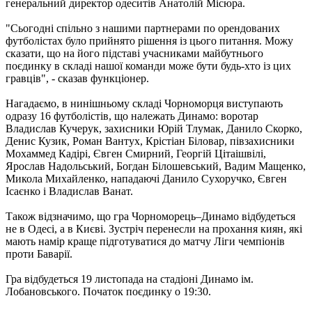
генеральний директор одеситів Анатолій Місюра.
"Сьогодні спільно з нашими партнерами по орендованих
футболістах було прийнято рішення із цього питання. Можу
сказати, що на його підставі учасниками майбутнього
поєдинку в складі нашої команди може бути будь-хто із цих
гравців", - сказав функціонер.
Нагадаємо, в нинішньому складі Чорноморця виступають
одразу 16 футболістів, що належать Динамо: воротар
Владислав Кучерук, захисники Юрій Тлумак, Данило Скорко,
Денис Кузик, Роман Вантух, Крістіан Біловар, півзахисники
Мохаммед Кадірі, Євген Смирний, Георгій Цітаішвілі,
Ярослав Надольський, Богдан Білошевський, Вадим Мащенко,
Микола Михайленко, нападаючі Данило Сухоручко, Євген
Ісаєнко і Владислав Ванат.
Також відзначимо, що гра Чорноморець–Динамо відбудеться
не в Одесі, а в Києві. Зустріч перенесли на прохання киян, які
мають намір краще підготуватися до матчу Ліги чемпіонів
проти Баварії.
Гра відбудеться 19 листопада на стадіоні Динамо ім.
Лобановського. Початок поєдинку о 19:30.