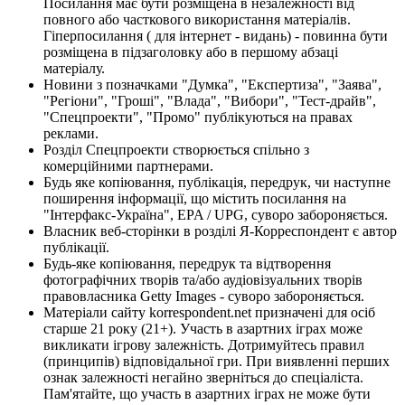
Посилання має бути розміщена в незалежності від
повного або часткового використання матеріалів.
Гіперпосилання ( для інтернет - видань) - повинна бути
розміщена в підзаголовку або в першому абзаці
матеріалу.
Новини з позначками "Думка", "Експертиза", "Заява",
"Регіони", "Гроші", "Влада", "Вибори", "Тест-драйв",
"Спецпроекти", "Промо" публікуються на правах
реклами.
Розділ Спецпроекти створюється спільно з
комерційними партнерами.
Будь яке копіювання, публікація, передрук, чи наступне
поширення інформації, що містить посилання на
"Інтерфакс-Україна", EPA / UPG, суворо забороняється.
Власник веб-сторінки в розділі Я-Корреспондент є автор
публікації.
Будь-яке копіювання, передрук та відтворення
фотографічних творів та/або аудіовізуальних творів
правовласника Getty Images - суворо забороняється.
Матеріали сайту korrespondent.net призначені для осіб
старше 21 року (21+). Участь в азартних іграх може
викликати ігрову залежність. Дотримуйтесь правил
(принципів) відповідальної гри. При виявленні перших
ознак залежності негайно зверніться до спеціаліста.
Пам'ятайте, що участь в азартних іграх не може бути