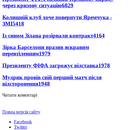
через кризову ситуацію
6829
Колишній клуб хоче повернути Яремчука -
ЗМІ
5418
Із сином Зідана розірвали контракт
4164
Зірка Барселони вразив яскравим
перевтіленням
1979
Президенту ФІФА загрожує відставка
1978
Мудрик провів свій перший матч після
відсторонення
1948
Читати коментарі
Повна версія сайту
Facebook
Twitter