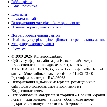
RSS-стрічки
E-mail розсилка
Контакти
Реклама на сайті
Використання матеріалів korrespondent.net
Правила користування сайтом
Договір користування сайтом
Політика у сфері конфіденційності і персональних даних
Угода щодо користування
Редакція
© 2000-2026, Korrespondent.net
Суб'єкт у сфері онлайн-медіа Назва онлайн-медіа –
«КореспонденТ.net» Адреса: 02091, місто Київ,
ХАРКІВСЬКЕ ШОСЕ, будинок 172-Б, офіс 208/1 E-mail:
sunlight@mediadim.com.ua
Телефон: 044-205-43-00
Ідентифікатор медіа – R40-06068
Використання будь-яких матеріалів, розміщених на
сайті, дозволяється за умови посилання на
Корреспондент.net.
При копіюванні матеріалів зі сторінки « Новини України
і світу» , для інтернет - видань - обов'язкове пряме
відкрите для пошукових систем гіперпосилання .