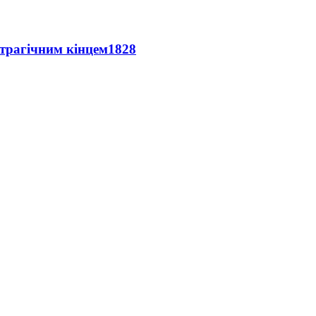
 трагічним кінцем
1828