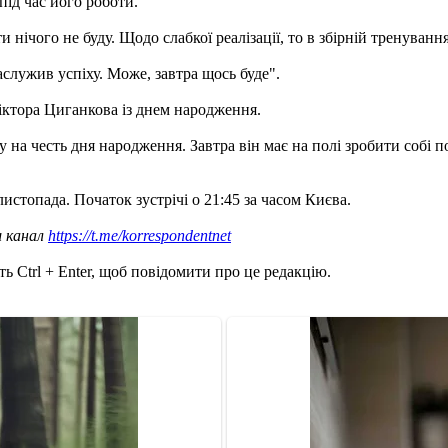
під час його роботи.
нічого не буду. Щодо слабкої реалізації, то в збірній тренування
служив успіху. Може, завтра щось буде".
ктора Циганкова із днем ​​народження.
 честь дня народження. Завтра він має на полі зробити собі пода
листопада. Початок зустрічі о 21:45 за часом Києва.
ш канал
https://t.me/korrespondentnet
ь Ctrl + Enter, щоб повідомити про це редакцію.