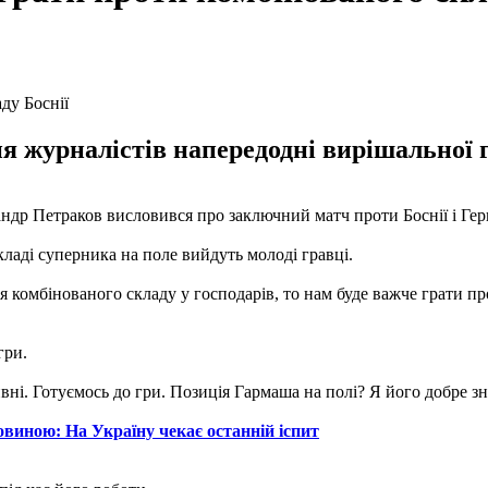
 журналістів напередодні вирішальної г
андр Петраков висловився про заключний матч проти Боснії і Гер
кладі суперника на поле вийдуть молоді гравці.
я комбінованого складу у господарів, то нам буде важче грати п
гри.
вні. Готуємось до гри. Позиція Гармаша на полі? Я його добре зн
овиною: На Україну чекає останній іспит