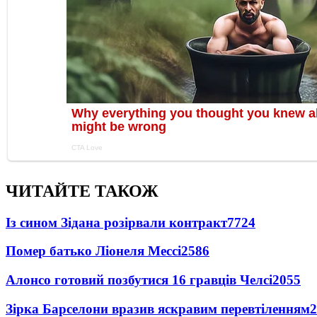
ЧИТАЙТЕ ТАКОЖ
Із сином Зідана розірвали контракт
7724
Помер батько Ліонеля Мессі
2586
Алонсо готовий позбутися 16 гравців Челсі
2055
Зірка Барселони вразив яскравим перевтіленням
2