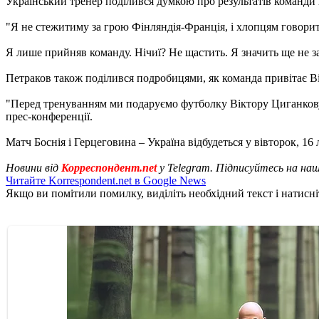
Український тренер поділився думкою про результатів команди 
"Я не стежитиму за грою Фінляндія-Франція, і хлопцям говорити 
Я лише прийняв команду. Нічиї? Не щастить. Я значить ще не за
Петраков також поділився подробицями, як команда привітає Ві
"Перед тренуванням ми подаруємо футболку Віктору Циганкову на
прес-конференції.
Матч Боснія і Герцеговина – Україна відбудеться у вівторок, 16 
Новини від
Корреспондент.net
у Telegram. Підписуйтесь на на
Читайте Korrespondent.net в Google News
Якщо ви помітили помилку, виділіть необхідний текст і натисніт