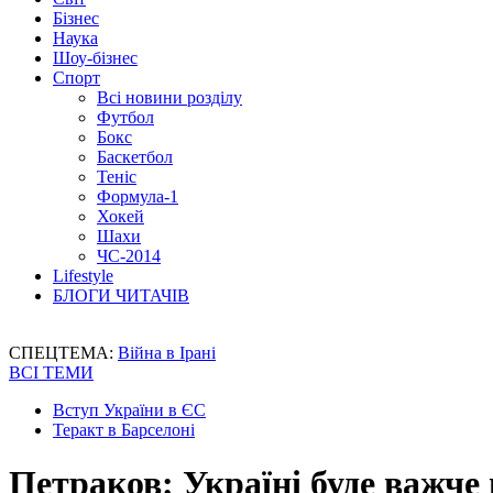
Бізнес
Наука
Шоу-бізнес
Спорт
Всі новини розділу
Футбол
Бокс
Баскетбол
Теніс
Формула-1
Хокей
Шахи
ЧС-2014
Lifestyle
БЛОГИ ЧИТАЧІВ
СПЕЦТЕМА:
Війна в Ірані
ВСІ ТЕМИ
Вступ України в ЄС
Теракт в Барселоні
Петраков: Україні буде важче 