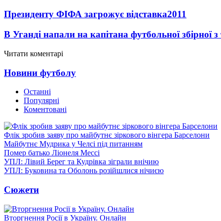
Президенту ФІФА загрожує відставка
2011
В Уганді напали на капітана футбольної збірної з
Читати коментарі
Новини футболу
Останні
Популярні
Коментовані
Флік зробив заяву про майбутнє зіркового вінгера Барселони
Майбутнє Мудрика у Челсі під питанням
Помер батько Ліонеля Мессі
УПЛ: Лівий Берег та Кудрівка зіграли внічию
УПЛ: Буковина та Оболонь розійшлися нічиєю
Сюжети
Вторгнення Росії в Україну. Онлайн