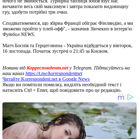
нічого не змінюється. Турнірна таблиця зобов'язує нас
вичавити весь свій максимум і завтра показати видовищну
гру, здобути потрібні три очки.
Сподіватимемося, що збірна Франції обіграє Фінляндію, а ми
зможемо пройти у плей-офф", - зазначив Зінчекно в інтерв'ю
Футбол NEWS
.
Матч Боснія та Герцеговина - Україна відбудеться у вівторок,
16 листопада. Початок зустрічі о 21:45 за Києвом.
Новини від
Корреспондент.net
у Telegram. Підписуйтесь на
наш канал
https://t.me/korrespondentnet
Читайте Korrespondent.net в Google News
Якщо ви помітили помилку, виділіть необхідний текст і
натисніть Ctrl + Enter, щоб повідомити про це редакцію.