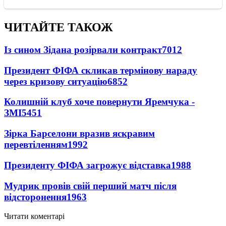
ЧИТАЙТЕ ТАКОЖ
Із сином Зідана розірвали контракт
7012
Президент ФІФА скликав термінову нараду
через кризову ситуацію
6852
Колишній клуб хоче повернути Яремчука -
ЗМІ
5451
Зірка Барселони вразив яскравим
перевтіленням
1992
Президенту ФІФА загрожує відставка
1988
Мудрик провів свій перший матч після
відсторонення
1963
Читати коментарі