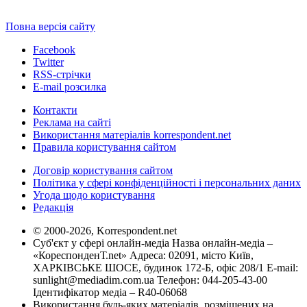
Повна версія сайту
Facebook
Twitter
RSS-стрічки
E-mail розсилка
Контакти
Реклама на сайті
Використання матеріалів korrespondent.net
Правила користування сайтом
Договір користування сайтом
Політика у сфері конфіденційності і персональних даних
Угода щодо користування
Редакція
© 2000-2026, Korrespondent.net
Суб'єкт у сфері онлайн-медіа Назва онлайн-медіа –
«КореспонденТ.net» Адреса: 02091, місто Київ,
ХАРКІВСЬКЕ ШОСЕ, будинок 172-Б, офіс 208/1 E-mail:
sunlight@mediadim.com.ua
Телефон: 044-205-43-00
Ідентифікатор медіа – R40-06068
Використання будь-яких матеріалів, розміщених на