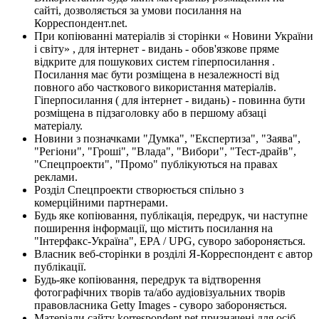
сайті, дозволяється за умови посилання на
Корреспондент.net.
При копіюванні матеріалів зі сторінки « Новини України
і світу» , для інтернет - видань - обов'язкове пряме
відкрите для пошукових систем гіперпосилання .
Посилання має бути розміщена в незалежності від
повного або часткового використання матеріалів.
Гіперпосилання ( для інтернет - видань) - повинна бути
розміщена в підзаголовку або в першому абзаці
матеріалу.
Новини з позначками "Думка", "Експертиза", "Заява",
"Регіони", "Гроші", "Влада", "Вибори", "Тест-драйв",
"Спецпроекти", "Промо" публікуються на правах
реклами.
Розділ Спецпроекти створюється спільно з
комерційними партнерами.
Будь яке копіювання, публікація, передрук, чи наступне
поширення інформації, що містить посилання на
"Інтерфакс-Україна", EPA / UPG, суворо забороняється.
Власник веб-сторінки в розділі Я-Корреспондент є автор
публікації.
Будь-яке копіювання, передрук та відтворення
фотографічних творів та/або аудіовізуальних творів
правовласника Getty Images - суворо забороняється.
Матеріали сайту korrespondent.net призначені для осіб