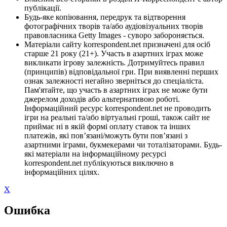
публікації.
Будь-яке копіювання, передрук та відтворення
фотографічних творів та/або аудіовізуальних творів
правовласника Getty Images - суворо забороняється.
Матеріали сайту korrespondent.net призначені для осіб
старше 21 року (21+). Участь в азартних іграх може
викликати ігрову залежність. Дотримуйтесь правил
(принципів) відповідальної гри. При виявленні перших
ознак залежності негайно зверніться до спеціаліста.
Пам'ятайте, що участь в азартних іграх не може бути
джерелом доходів або альтернативою роботі.
Інформаційний ресурс korrespondent.net не проводить
ігри на реальні та/або віртуальні гроші, також сайт не
приймає ні в якій формі оплату ставок та інших
платежів, які пов’язані/можуть бути пов’язані з
азартними іграми, букмекерами чи тоталізаторами. Будь-
які матеріали на інформаційному ресурсі
korrespondent.net публікуються виключно в
інформаційних цілях.
X
Ошибка