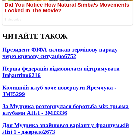
ЧИТАЙТЕ ТАКОЖ
Президент ФІФА скликав термінову нараду
через кризову ситуацію
6752
Перша федерація відмовилася підтримувати
Інфантіно
6216
Колишній клуб хоче повернути Яремчука -
ЗМІ
5299
За Мудрика розгорнулася боротьба між трьома
клубами АПЛ - ЗМІ
3336
Для Мудрика знайшовся варіант у французькій
Лізі 1 - джерело
2673