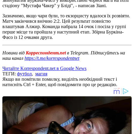
звинуватив Буркіна-Фасо у використанні чорної магії на полі
стадіону "Мустафа Чакер" у Бліді", - написав Зіані.
Зазначимо, якщо чари були, то екзорцисту вдалося їх розвіяти.
Матч закінчився внічию 2:2. Цей результат повністю
влаштував Алжир. Команда набрала 14 очок і посіла у групі
перше місце та пройшла у наступний етап. Збірна Буркіна-
Фасо із 12 очками друга.
Новини від
Корреспондент.net
в Telegram. Підписуйтесь на
наш канал
https://t.me/korrespondentnet
Читайте Korrespondent.net в Google News
ТЕГИ:
футбол
,
магия
Якщо ви помітили помилку, виділіть необхідний текст і
натисніть Ctrl + Enter, щоб повідомити про це редакцію.