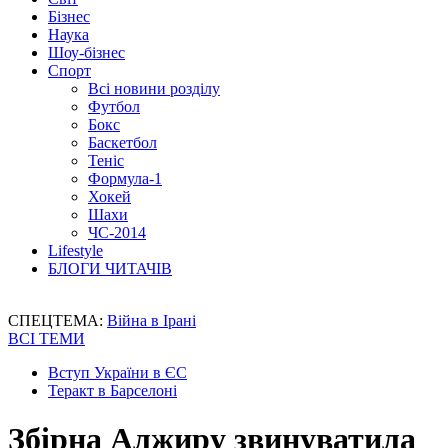
Бізнес
Наука
Шоу-бізнес
Спорт
Всі новини розділу
Футбол
Бокс
Баскетбол
Теніс
Формула-1
Хокей
Шахи
ЧС-2014
Lifestyle
БЛОГИ ЧИТАЧІВ
СПЕЦТЕМА:
Війна в Ірані
ВСІ ТЕМИ
Вступ України в ЄС
Теракт в Барселоні
Збірна Алжиру звинуватила