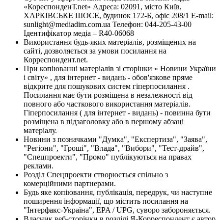
«КореспонденТ.net» Адреса: 02091, місто Київ,
ХАРКІВСЬКЕ ШОСЕ, будинок 172-Б, офіс 208/1 E-mail:
sunlight@mediadim.com.ua
Телефон: 044-205-43-00
Ідентифікатор медіа – R40-06068
Використання будь-яких матеріалів, розміщених на
сайті, дозволяється за умови посилання на
Корреспондент.net.
При копіюванні матеріалів зі сторінки « Новини України
і світу» , для інтернет - видань - обов'язкове пряме
відкрите для пошукових систем гіперпосилання .
Посилання має бути розміщена в незалежності від
повного або часткового використання матеріалів.
Гіперпосилання ( для інтернет - видань) - повинна бути
розміщена в підзаголовку або в першому абзаці
матеріалу.
Новини з позначками "Думка", "Експертиза", "Заява",
"Регіони", "Гроші", "Влада", "Вибори", "Тест-драйв",
"Спецпроекти", "Промо" публікуються на правах
реклами.
Розділ Спецпроекти створюється спільно з
комерційними партнерами.
Будь яке копіювання, публікація, передрук, чи наступне
поширення інформації, що містить посилання на
"Інтерфакс-Україна", EPA / UPG, суворо забороняється.
Власник веб-сторінки в розділі Я-Корреспондент є автор