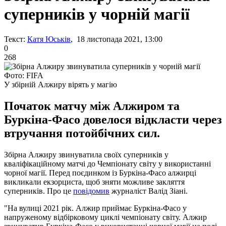
суперників у чорній магії
Текст:
Катя Юськів
, 18 листопада 2021, 13:00
0
268
Фото: FIFA
У збірній Алжиру вірять у магію
Початок матчу між Алжиром та
Буркіна-Фасо довелося відкласти через
втручання потойбічних сил.
Збірна Алжиру звинуватила своїх суперників у
кваліфікаційному матчі до Чемпіонату світу у використанні
чорної магії. Перед поєдинком із Буркіна-Фасо алжирці
викликали екзорциста, щоб зняти можливе закляття
суперників. Про це
повідомив
журналіст Валід Зіані.
"На вулиці 2021 рік. Алжир приймає Буркіна-Фасо у
напруженому відбірковому циклі чемпіонату світу. Алжир