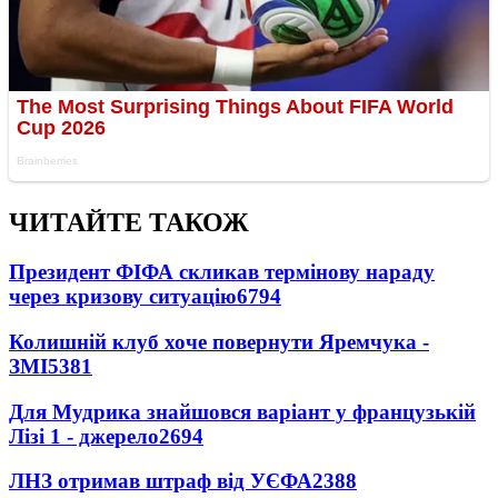
ЧИТАЙТЕ ТАКОЖ
Президент ФІФА скликав термінову нараду
через кризову ситуацію
6794
Колишній клуб хоче повернути Яремчука -
ЗМІ
5381
Для Мудрика знайшовся варіант у французькій
Лізі 1 - джерело
2694
ЛНЗ отримав штраф від УЄФА
2388