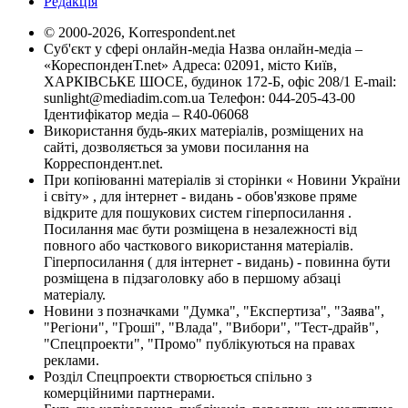
Редакція
© 2000-2026, Korrespondent.net
Суб'єкт у сфері онлайн-медіа Назва онлайн-медіа –
«КореспонденТ.net» Адреса: 02091, місто Київ,
ХАРКІВСЬКЕ ШОСЕ, будинок 172-Б, офіс 208/1 E-mail:
sunlight@mediadim.com.ua
Телефон: 044-205-43-00
Ідентифікатор медіа – R40-06068
Використання будь-яких матеріалів, розміщених на
сайті, дозволяється за умови посилання на
Корреспондент.net.
При копіюванні матеріалів зі сторінки « Новини України
і світу» , для інтернет - видань - обов'язкове пряме
відкрите для пошукових систем гіперпосилання .
Посилання має бути розміщена в незалежності від
повного або часткового використання матеріалів.
Гіперпосилання ( для інтернет - видань) - повинна бути
розміщена в підзаголовку або в першому абзаці
матеріалу.
Новини з позначками "Думка", "Експертиза", "Заява",
"Регіони", "Гроші", "Влада", "Вибори", "Тест-драйв",
"Спецпроекти", "Промо" публікуються на правах
реклами.
Розділ Спецпроекти створюється спільно з
комерційними партнерами.