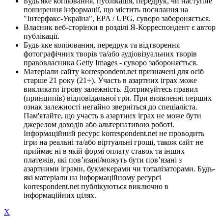
Будь яке копіювання, публікація, передрук, чи наступне
поширення інформації, що містить посилання на
"Інтерфакс-Україна", EPA / UPG, суворо забороняється.
Власник веб-сторінки в розділі Я-Корреспондент є автор
публікації.
Будь-яке копіювання, передрук та відтворення
фотографічних творів та/або аудіовізуальних творів
правовласника Getty Images - суворо забороняється.
Матеріали сайту korrespondent.net призначені для осіб
старше 21 року (21+). Участь в азартних іграх може
викликати ігрову залежність. Дотримуйтесь правил
(принципів) відповідальної гри. При виявленні перших
ознак залежності негайно зверніться до спеціаліста.
Пам'ятайте, що участь в азартних іграх не може бути
джерелом доходів або альтернативою роботі.
Інформаційний ресурс korrespondent.net не проводить
ігри на реальні та/або віртуальні гроші, також сайт не
приймає ні в якій формі оплату ставок та інших
платежів, які пов’язані/можуть бути пов’язані з
азартними іграми, букмекерами чи тоталізаторами. Будь-
які матеріали на інформаційному ресурсі
korrespondent.net публікуються виключно в
інформаційних цілях.
X