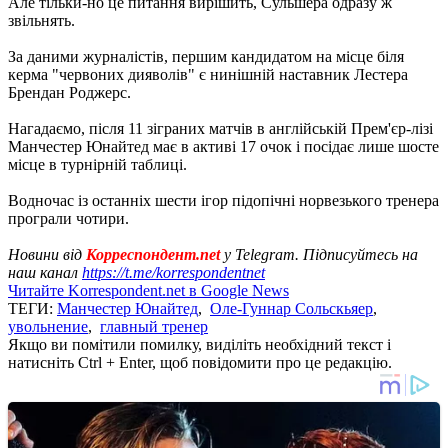
Але тільки-но це питання вирішить, Сульшера одразу ж
звільнять.
За даними журналістів, першим кандидатом на місце біля
керма "червоних дияволів" є нинішній наставник Лестера
Брендан Роджерс.
Нагадаємо, після 11 зіграних матчів в англійській Прем'єр-лізі
Манчестер Юнайтед має в активі 17 очок і посідає лише шосте
місце в турнірній таблиці.
Водночас із останніх шести ігор підопічні норвезького тренера
програли чотири.
Новини від
Корреспондент.net
у Telegram. Підписуйтесь на
наш канал
https://t.me/korrespondentnet
Читайте Korrespondent.net в Google News
ТЕГИ:
Манчестер Юнайтед
,
Оле-Гуннар Сольскьяер
,
увольнение
,
главный тренер
Якщо ви помітили помилку, виділіть необхідний текст і
натисніть Ctrl + Enter, щоб повідомити про це редакцію.