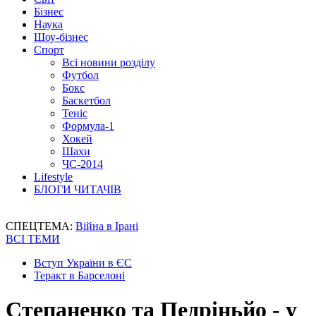
Бізнес
Наука
Шоу-бізнес
Спорт
Всі новини розділу
Футбол
Бокс
Баскетбол
Теніс
Формула-1
Хокей
Шахи
ЧС-2014
Lifestyle
БЛОГИ ЧИТАЧІВ
СПЕЦТЕМА:
Війна в Ірані
ВСІ ТЕМИ
Вступ України в ЄС
Теракт в Барселоні
Степаненко та Педріньйо - у