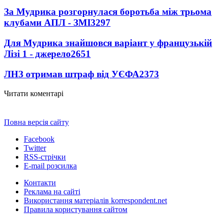
За Мудрика розгорнулася боротьба між трьома
клубами АПЛ - ЗМІ
3297
Для Мудрика знайшовся варіант у французькій
Лізі 1 - джерело
2651
ЛНЗ отримав штраф від УЄФА
2373
Читати коментарі
Повна версія сайту
Facebook
Twitter
RSS-стрічки
E-mail розсилка
Контакти
Реклама на сайті
Використання матеріалів korrespondent.net
Правила користування сайтом