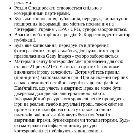
реклами.
Розділ Спецпроекти створюється спільно з
комерційними партнерами.
Будь яке копіювання, публікація, передрук, чи наступне
поширення інформації, що містить посилання на
"Інтерфакс-Україна", EPA / UPG, суворо забороняється.
Власник веб-сторінки в розділі Я-Корреспондент є автор
публікації.
Будь-яке копіювання, передрук та відтворення
фотографічних творів та/або аудіовізуальних творів
правовласника Getty Images - суворо забороняється.
Матеріали сайту korrespondent.net призначені для осіб
старше 21 року (21+). Участь в азартних іграх може
викликати ігрову залежність. Дотримуйтесь правил
(принципів) відповідальної гри. При виявленні перших
ознак залежності негайно зверніться до спеціаліста.
Пам'ятайте, що участь в азартних іграх не може бути
джерелом доходів або альтернативою роботі.
Інформаційний ресурс korrespondent.net не проводить
ігри на реальні та/або віртуальні гроші, також сайт не
приймає ні в якій формі оплату ставок та інших
платежів, які пов’язані/можуть бути пов’язані з
азартними іграми, букмекерами чи тоталізаторами. Будь-
які матеріали на інформаційному ресурсі
korrespondent.net публікуються виключно в