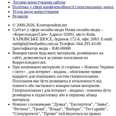
Договір користування сайтом
Політика у сфері конфіденційності і персональних даних
Угода щодо користування
Редакція
© 2000-2026, Korrespondent.net
Суб'єкт у сфері онлайн-медіа Назва онлайн-медіа –
«КореспонденТ.net» Адреса: 02091, місто Київ,
ХАРКІВСЬКЕ ШОСЕ, будинок 172-Б, офіс 208/1 E-mail:
sunlight@mediadim.com.ua
Телефон: 044-205-43-00
Ідентифікатор медіа – R40-06068
Використання будь-яких матеріалів, розміщених на
сайті, дозволяється за умови посилання на
Корреспондент.net.
При копіюванні матеріалів зі сторінки « Новини України
і світу» , для інтернет - видань - обов'язкове пряме
відкрите для пошукових систем гіперпосилання .
Посилання має бути розміщена в незалежності від
повного або часткового використання матеріалів.
Гіперпосилання ( для інтернет - видань) - повинна бути
розміщена в підзаголовку або в першому абзаці
матеріалу.
Новини з позначками "Думка", "Експертиза", "Заява",
"Регіони", "Гроші", "Влада", "Вибори", "Тест-драйв",
"Спецпроекти", "Промо" публікуються на правах