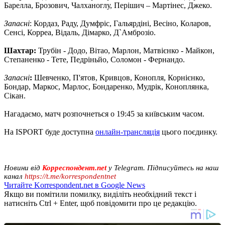
Барелла, Брозович, Чалханоглу, Перішич – Мартінес, Джеко.
Запасні
: Кордаз, Раду, Думфріс, Гальярдіні, Весіно, Коларов,
Сенсі, Корреа, Відаль, Дімарко, Д`Амброзіо.
Шахтар:
Трубін - Додо, Вітао, Марлон, Матвієнко - Майкон,
Степаненко - Тете, Педріньйо, Соломон - Фернандо.
Запасні
:
Шевченко, П'ятов, Кривцов, Конопля, Корнієнко,
Бондар, Маркос, Марлос, Бондаренко, Мудрік, Коноплянка,
Сікан.
Нагадаємо, матч розпочнеться о 19:45 за київським часом.
На ISPORT буде доступна
онлайн-трансляція
цього поєдинку.
Новини від
Корреспондент.net
у Telegram. Підписуйтесь на наш
канал
https://t.me/korrespondentnet
Читайте Korrespondent.net в Google News
Якщо ви помітили помилку, виділіть необхідний текст і
натисніть Ctrl + Enter, щоб повідомити про це редакцію.