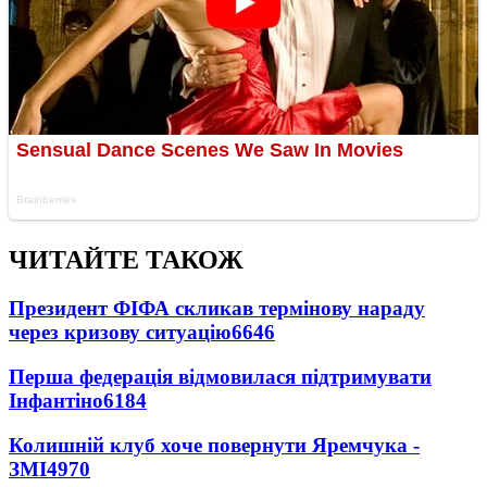
ЧИТАЙТЕ ТАКОЖ
Президент ФІФА скликав термінову нараду
через кризову ситуацію
6646
Перша федерація відмовилася підтримувати
Інфантіно
6184
Колишній клуб хоче повернути Яремчука -
ЗМІ
4970