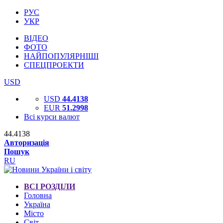
РУС
УКР
ВІДЕО
ФОТО
НАЙПОПУЛЯРНІШІ
СПЕЦПРОЕКТИ
USD
USD
44.4138
EUR
51.2998
Всі курси валют
44.4138
Авторизація
Пошук
RU
ВСІ РОЗДІЛИ
Головна
Україна
Місто
Світ