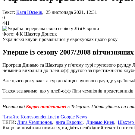
Текст:
Катя Юськів
, 25 листопада 2021, 12:31
0
441
Фото: ФК Шахтер Донецк
Українські клуби провалилися у єврокубках цього року
Уперше із сезону 2007/2008 вітчизняних
Програш Динамо та Шахтаря у п'ятому турі групового раунду Ліг
незмінно виходили до плей-офф другого за престижністю клуб
Але цього року вже за тур до кінця групового раунду українсь
Також зазначимо, що у плей-офф Ліги чемпіонів представників У
Новини від
Корреспондент.net
в Telegram. Підписуйтесь на на
Читайте Korrespondent.net в Google News
ТЕГИ:
Лига Чемпионов
,
лига Европы
,
Динамо Киев
,
Шахтер 
Якщо ви помітили помилку, виділіть необхідний текст і натисніт