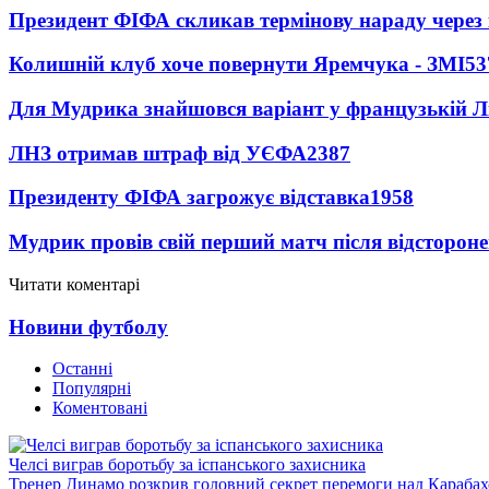
Президент ФІФА скликав термінову нараду через 
Колишній клуб хоче повернути Яремчука - ЗМІ
53
Для Мудрика знайшовся варіант у французькій Ліз
ЛНЗ отримав штраф від УЄФА
2387
Президенту ФІФА загрожує відставка
1958
Мудрик провів свій перший матч після відсторон
Читати коментарі
Новини футболу
Останні
Популярні
Коментовані
Челсі виграв боротьбу за іспанського захисника
Тренер Динамо розкрив головний секрет перемоги над Караба