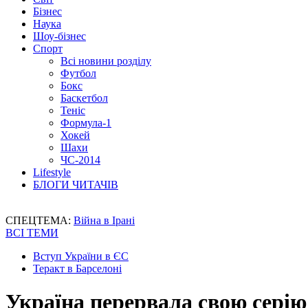
Бізнес
Наука
Шоу-бізнес
Спорт
Всі новини розділу
Футбол
Бокс
Баскетбол
Теніс
Формула-1
Хокей
Шахи
ЧС-2014
Lifestyle
БЛОГИ ЧИТАЧІВ
СПЕЦТЕМА:
Війна в Ірані
ВСІ ТЕМИ
Вступ України в ЄС
Теракт в Барселоні
Україна перервала свою серію