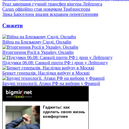
Реал завершив гучний трансфер вінгера Лейпцига
Салах офіційно став новачком Трабзонспора
Зірка Барселони вразив яскравим перевтіленням
Сюжети
Війна на Близькому Сході. Онлайн
Вторгнення Росії в Україну. Онлайн
Підсумки 06.08: Санкції проти РФ і дрон у Лейпцигу
Бенкет генералів. Наслідки вибуху в Москві
Брудні технології. Атаки РФ на вибори у Франції