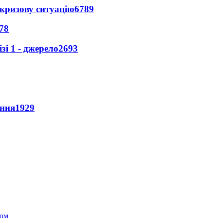
кризову ситуацію
6789
78
і 1 - джерело
2693
ення
1929
хом