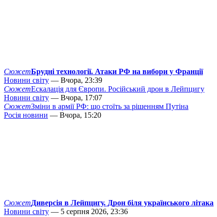
Сюжет
Брудні технології. Атаки РФ на вибори у Франції
Новини світу
— Вчора, 23:39
Сюжет
Ескалація для Європи. Російський дрон в Лейпцигу
Новини світу
— Вчора, 17:07
Сюжет
Зміни в армії РФ: що стоїть за рішенням Путіна
Росія новини
— Вчора, 15:20
Сюжет
Диверсія в Лейпцигу. Дрон біля українського літака
Новини світу
— 5 серпня 2026, 23:36