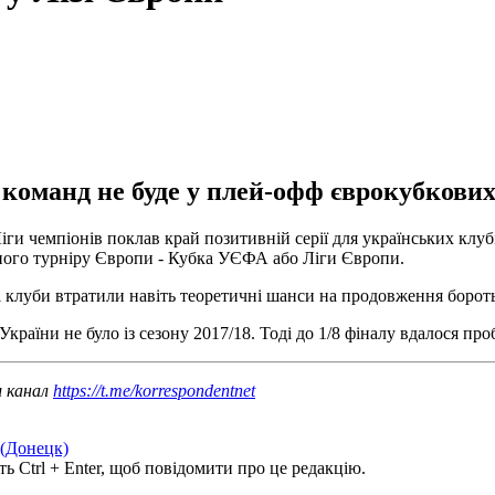
 команд не буде у плей-офф єврокубкових
и чемпіонів поклав край позитивній серії для українських клубів
ного турніру Європи - Кубка УЄФА або Ліги Європи.
кі клуби втратили навіть теоретичні шанси на продовження борот
країни не було із сезону 2017/18. Тоді до 1/8 фіналу вдалося п
ш канал
https://t.me/korrespondentnet
(Донецк)
ь Ctrl + Enter, щоб повідомити про це редакцію.