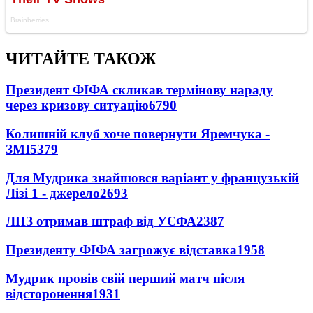
ЧИТАЙТЕ ТАКОЖ
Президент ФІФА скликав термінову нараду
через кризову ситуацію
6790
Колишній клуб хоче повернути Яремчука -
ЗМІ
5379
Для Мудрика знайшовся варіант у французькій
Лізі 1 - джерело
2693
ЛНЗ отримав штраф від УЄФА
2387
Президенту ФІФА загрожує відставка
1958
Мудрик провів свій перший матч після
відсторонення
1931