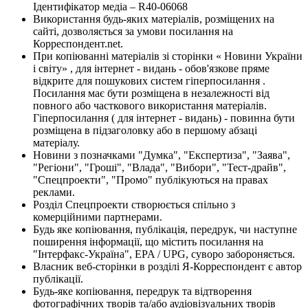
Ідентифікатор медіа – R40-06068
Використання будь-яких матеріалів, розміщених на
сайті, дозволяється за умови посилання на
Корреспондент.net.
При копіюванні матеріалів зі сторінки « Новини України
і світу» , для інтернет - видань - обов'язкове пряме
відкрите для пошукових систем гіперпосилання .
Посилання має бути розміщена в незалежності від
повного або часткового використання матеріалів.
Гіперпосилання ( для інтернет - видань) - повинна бути
розміщена в підзаголовку або в першому абзаці
матеріалу.
Новини з позначками "Думка", "Експертиза", "Заява",
"Регіони", "Гроші", "Влада", "Вибори", "Тест-драйв",
"Спецпроекти", "Промо" публікуються на правах
реклами.
Розділ Спецпроекти створюється спільно з
комерційними партнерами.
Будь яке копіювання, публікація, передрук, чи наступне
поширення інформації, що містить посилання на
"Інтерфакс-Україна", EPA / UPG, суворо забороняється.
Власник веб-сторінки в розділі Я-Корреспондент є автор
публікації.
Будь-яке копіювання, передрук та відтворення
фотографічних творів та/або аудіовізуальних творів