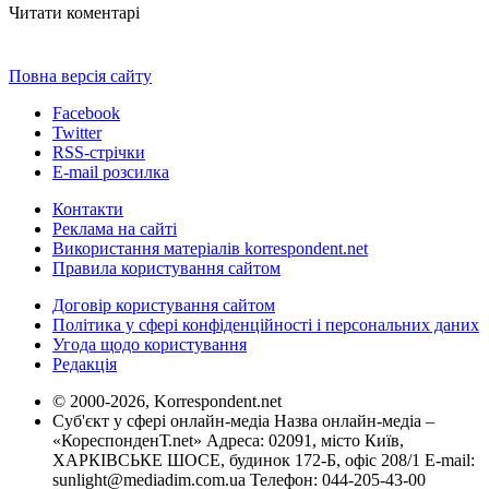
Читати коментарі
Повна версія сайту
Facebook
Twitter
RSS-стрічки
E-mail розсилка
Контакти
Реклама на сайті
Використання матеріалів korrespondent.net
Правила користування сайтом
Договір користування сайтом
Політика у сфері конфіденційності і персональних даних
Угода щодо користування
Редакція
© 2000-2026, Korrespondent.net
Суб'єкт у сфері онлайн-медіа Назва онлайн-медіа –
«КореспонденТ.net» Адреса: 02091, місто Київ,
ХАРКІВСЬКЕ ШОСЕ, будинок 172-Б, офіс 208/1 E-mail:
sunlight@mediadim.com.ua
Телефон: 044-205-43-00