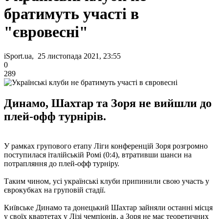
братимуть участі в
"євровесні"
iSport.ua, 25 листопада 2021, 23:55
0
289
Динамо, Шахтар та Зоря не вийшли до
плей-офф турнірів.
У рамках групового етапу Ліги конференцій Зоря розгромно
поступилася італійській Ромі (0:4), втративши шанси на
потрапляння до плей-офф турніру.
Таким чином, усі українські клуби припинили свою участь у
єврокубках на груповій стадії.
Київське Динамо та донецький Шахтар зайняли останні місця
у своїх квартетах у Лізі чемпіонів, а Зоря не має теоретичних