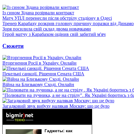
Із сином Зідана розірвали контракт
Матч УПЛ перенесли після обстрілу стадіону в Одесі
Тренер Карабаху розкрив головну причину поразки від Динамо
Зоря посилила свій склад двома новачками
Герой матчу з Карабахом оцінив свій забитий м'яч
Сюжети
Вторгнення Росії в Україну. Онлайн
Пекельні санкції. Рішення Сената США
Війна на Близькому Сході. Онлайн
"Полювати на лучника, а не на стрілу". Як Україні боротись з 
Загадковий звук вибуху налякав Москву: що це було