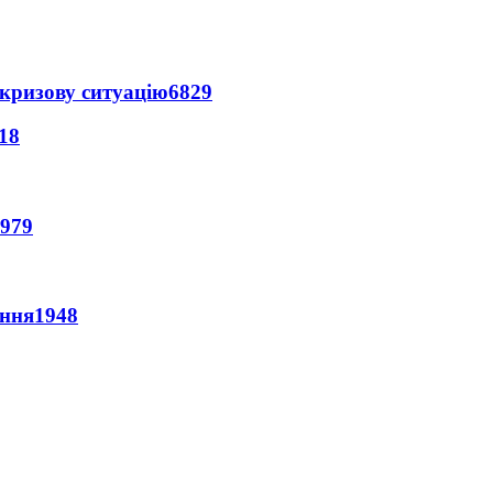
кризову ситуацію
6829
18
979
ення
1948