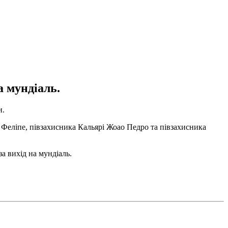
а мундіаль.
и.
а Феліпе, півзахисника Кальярі Жоао Педро та півзахисника
а вихід на мундіаль.