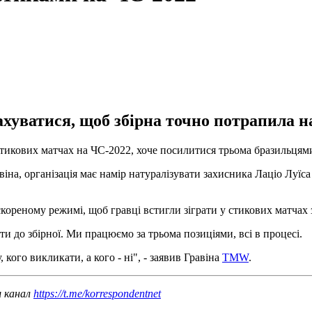
хуватися, щоб збірна точно потрапила н
 стикових матчах на ЧС-2022, хоче посилитися трьома бразильцям
іна, організація має намір натуралізувати захисника Лаціо Луїс
реному режимі, щоб гравці встигли зіграти у стикових матчах з
ати до збірної. Ми працюємо за трьома позиціями, всі в процесі.
кого викликати, а кого - ні", - заявив Гравіна
TMW
.
ш канал
https://t.me/korrespondentnet