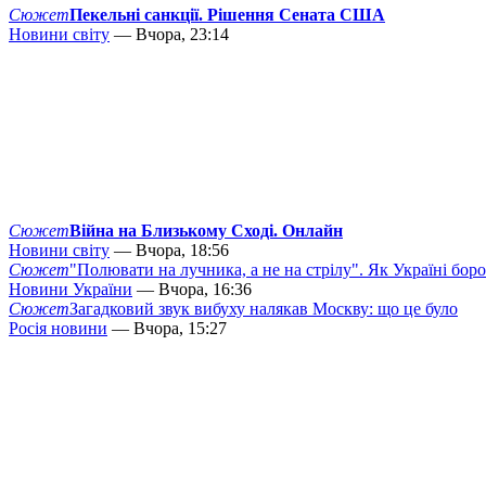
Сюжет
Пекельні санкції. Рішення Сената США
Новини світу
— Вчора, 23:14
Сюжет
Війна на Близькому Сході. Онлайн
Новини світу
— Вчора, 18:56
Сюжет
"Полювати на лучника, а не на стрілу". Як Україні бор
Новини України
— Вчора, 16:36
Сюжет
Загадковий звук вибуху налякав Москву: що це було
Росія новини
— Вчора, 15:27