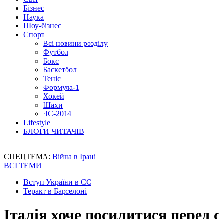
Бізнес
Наука
Шоу-бізнес
Спорт
Всі новини розділу
Футбол
Бокс
Баскетбол
Теніс
Формула-1
Хокей
Шахи
ЧС-2014
Lifestyle
БЛОГИ ЧИТАЧІВ
СПЕЦТЕМА:
Війна в Ірані
ВСІ ТЕМИ
Вступ України в ЄС
Теракт в Барселоні
Італія хоче посилитися перед