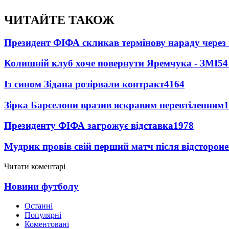
ЧИТАЙТЕ ТАКОЖ
Президент ФІФА скликав термінову нараду через 
Колишній клуб хоче повернути Яремчука - ЗМІ
54
Із сином Зідана розірвали контракт
4164
Зірка Барселони вразив яскравим перевтіленням
1
Президенту ФІФА загрожує відставка
1978
Мудрик провів свій перший матч після відсторон
Читати коментарі
Новини футболу
Останні
Популярні
Коментовані