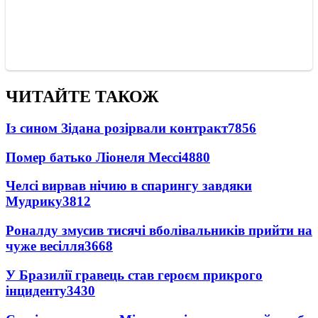
ЧИТАЙТЕ ТАКОЖ
Із сином Зідана розірвали контракт
7856
Помер батько Ліонеля Мессі
4880
Челсі вирвав нічию в спарингу завдяки
Мудрику
3812
Роналду змусив тисячі вболівальників прийти на
чуже весілля
3668
У Бразилії гравець став героєм прикрого
інциденту
3430