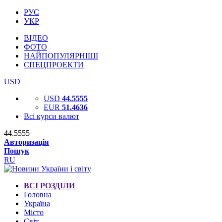
РУС
УКР
ВІДЕО
ФОТО
НАЙПОПУЛЯРНІШІ
СПЕЦПРОЕКТИ
USD
USD
44.5555
EUR
51.4636
Всі курси валют
44.5555
Авторизація
Пошук
RU
ВСІ РОЗДІЛИ
Головна
Україна
Місто
Світ