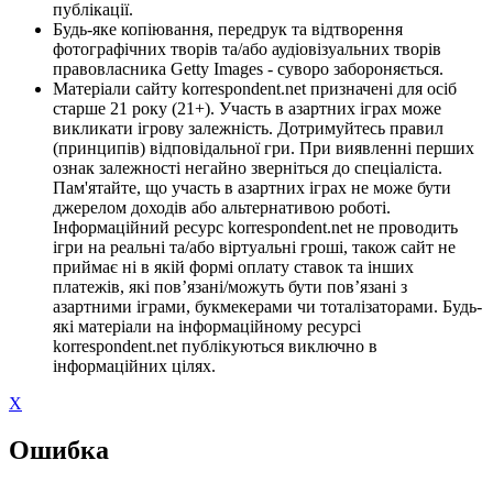
публікації.
Будь-яке копіювання, передрук та відтворення
фотографічних творів та/або аудіовізуальних творів
правовласника Getty Images - суворо забороняється.
Матеріали сайту korrespondent.net призначені для осіб
старше 21 року (21+). Участь в азартних іграх може
викликати ігрову залежність. Дотримуйтесь правил
(принципів) відповідальної гри. При виявленні перших
ознак залежності негайно зверніться до спеціаліста.
Пам'ятайте, що участь в азартних іграх не може бути
джерелом доходів або альтернативою роботі.
Інформаційний ресурс korrespondent.net не проводить
ігри на реальні та/або віртуальні гроші, також сайт не
приймає ні в якій формі оплату ставок та інших
платежів, які пов’язані/можуть бути пов’язані з
азартними іграми, букмекерами чи тоталізаторами. Будь-
які матеріали на інформаційному ресурсі
korrespondent.net публікуються виключно в
інформаційних цілях.
X
Ошибка