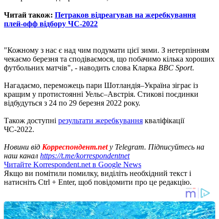
Читай також:
Петраков відреагував на жеребкування
плей-офф відбору ЧС-2022
"Кожному з нас є над чим подумати цієї зими. З нетерпінням
чекаємо березня та сподіваємося, що побачимо кілька хороших
футбольних матчів", - наводить слова Кларка
BBC Sport
.
Нагадаємо, переможець пари Шотландія–Україна зіграє із
кращим у протистоянні Уельс–Австрія. Стикові поєдинки
відбудуться з 24 по 29 березня 2022 року.
Також доступні
результати жеребкування
кваліфікації
ЧС-2022.
Новини від
Корреспондент.net
у Telegram. Підписуйтесь на
наш канал
https://t.me/korrespondentnet
Читайте Korrespondent.net в Google News
Якщо ви помітили помилку, виділіть необхідний текст і
натисніть Ctrl + Enter, щоб повідомити про це редакцію.