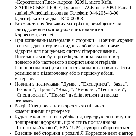
«КореспонденТ.net» Адреса: 02091, місто Київ,
ХАРКІВСЬКЕ ШОСЕ, будинок 172-Б, офіс 208/1 E-mail:
sunlight@mediadim.com.ua
Телефон: 044-205-43-00
Ідентифікатор медіа – R40-06068
Використання будь-яких матеріалів, розміщених на
сайті, дозволяється за умови посилання на
Корреспондент.net.
При копіюванні матеріалів зі сторінки « Новини України
і світу» , для інтернет - видань - обов'язкове пряме
відкрите для пошукових систем гіперпосилання .
Посилання має бути розміщена в незалежності від
повного або часткового використання матеріалів.
Гіперпосилання ( для інтернет - видань) - повинна бути
розміщена в підзаголовку або в першому абзаці
матеріалу.
Новини з позначками "Думка", "Експертиза", "Заява",
"Регіони", "Гроші", "Влада", "Вибори", "Тест-драйв",
"Спецпроекти", "Промо" публікуються на правах
реклами.
Розділ Спецпроекти створюється спільно з
комерційними партнерами.
Будь яке копіювання, публікація, передрук, чи наступне
поширення інформації, що містить посилання на
"Інтерфакс-Україна", EPA / UPG, суворо забороняється.
Власник веб-сторінки в розділі Я-Корреспондент є автор