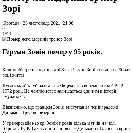
Зорі
iSport.ua, 26 листопада 2021, 21:08
0
1521
Герман Зонін помер у 95 років.
Колишній тренер луганської Зорі Герман Зонін помер на 96-му
році життя.
Луганський клуб разом з фахівцем ставав чемпіоном СРСР в
1972 році. Це чемпіонство залишається єдиним в історії
"мужиків".
Відзначимо, що гравцем Зонін виступав за ленінградські
Динамо і Трудові резерви.
У тренерській кар'єрі Зонін провів кілька матчів на чолі
збірної СРСР. Також він працював у Динамо із Тбілісі і збірній