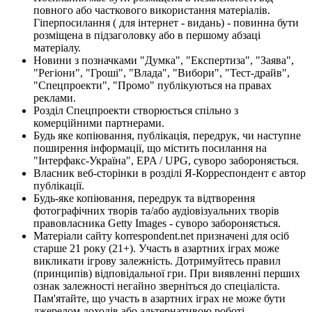
повного або часткового використання матеріалів.
Гіперпосилання ( для інтернет - видань) - повинна бути
розміщена в підзаголовку або в першому абзаці
матеріалу.
Новини з позначками "Думка", "Експертиза", "Заява",
"Регіони", "Гроші", "Влада", "Вибори", "Тест-драйв",
"Спецпроекти", "Промо" публікуються на правах
реклами.
Розділ Спецпроекти створюється спільно з
комерційними партнерами.
Будь яке копіювання, публікація, передрук, чи наступне
поширення інформації, що містить посилання на
"Інтерфакс-Україна", EPA / UPG, суворо забороняється.
Власник веб-сторінки в розділі Я-Корреспондент є автор
публікації.
Будь-яке копіювання, передрук та відтворення
фотографічних творів та/або аудіовізуальних творів
правовласника Getty Images - суворо забороняється.
Матеріали сайту korrespondent.net призначені для осіб
старше 21 року (21+). Участь в азартних іграх може
викликати ігрову залежність. Дотримуйтесь правил
(принципів) відповідальної гри. При виявленні перших
ознак залежності негайно зверніться до спеціаліста.
Пам'ятайте, що участь в азартних іграх не може бути
джерелом доходів або альтернативою роботі.