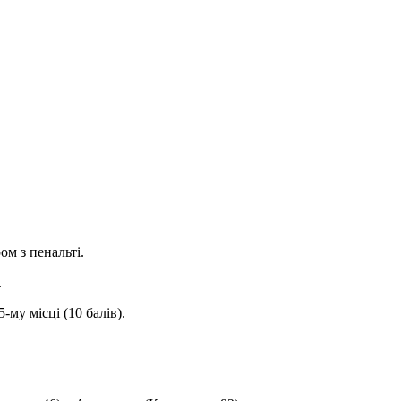
м з пенальті.
.
му місці (10 балів).