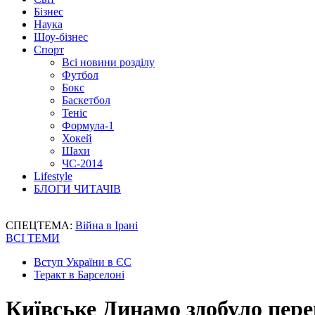
Бізнес
Наука
Шоу-бізнес
Спорт
Всі новини розділу
Футбол
Бокс
Баскетбол
Теніс
Формула-1
Хокей
Шахи
ЧС-2014
Lifestyle
БЛОГИ ЧИТАЧІВ
СПЕЦТЕМА:
Війна в Ірані
ВСІ ТЕМИ
Вступ України в ЄС
Теракт в Барселоні
Київське Динамо здобуло пер