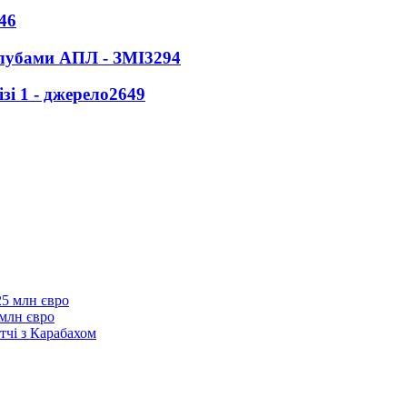
46
клубами АПЛ - ЗМІ
3294
і 1 - джерело
2649
 млн євро
тчі з Карабахом