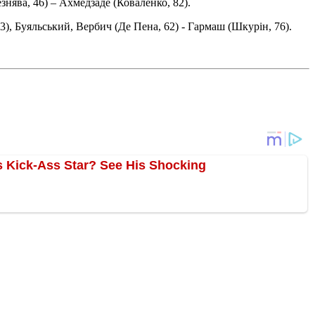
знява, 46) – Ахмедзаде (Коваленко, 82).
), Буяльський, Вербич (Де Пена, 62) - Гармаш (Шкурін, 76).