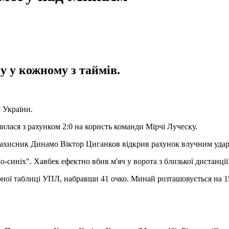
у у кожному з таймів.
 України.
илася з рахунком 2:0 на користь команди Мірчі Луческу.
захисник Динамо Віктор Циганков відкрив рахунок влучним ударо
синіх". Хавбек ефектно вбив м'яч у ворота з близької дистанції
ної таблиці УПЛ, набравши 41 очко. Минай розташовується на 15-