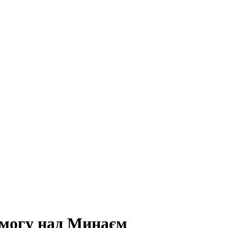
емогу над Минаєм