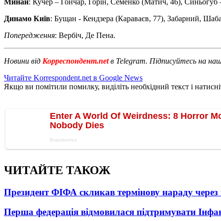
Минай
: Кучер – Гончар, Горін, Семенко (Матич, 46), Синьогуб 
Динамо Київ
: Бущан - Кендзера (Караваєв, 77), Забарний, Ша
Попередження
: Вербіч, Де Пена.
Новини від
Корреспондент.net
в Telegram. Підписуйтесь на на
Читайте Korrespondent.net в Google News
Якщо ви помітили помилку, виділіть необхідний текст і натисніт
ЧИТАЙТЕ ТАКОЖ
Президент ФІФА скликав термінову нараду через 
Перша федерація відмовилася підтримувати Інфа