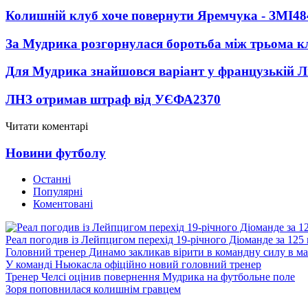
Колишній клуб хоче повернути Яремчука - ЗМІ
48
За Мудрика розгорнулася боротьба між трьома 
Для Мудрика знайшовся варіант у французькій Ліз
ЛНЗ отримав штраф від УЄФА
2370
Читати коментарі
Новини футболу
Останні
Популярні
Коментовані
Реал погодив із Лейпцигом перехід 19-річного Діоманде за 125
Головний тренер Динамо закликав вірити в командну силу в ма
У команді Ньюкасла офіційно новий головний тренер
Тренер Челсі оцінив повернення Мудрика на футбольне поле
Зоря поповнилася колишнім гравцем