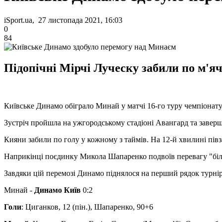
iSport.ua, 27 листопада 2021, 16:03
0
84
Підопічні Мірчі Луческу забили по м'яч
Київське Динамо обіграло Минай у матчі 16-го туру чемпіонату
Зустріч пройшла на ужгородському стадіоні Авангард та заверш
Кияни забили по голу у кожному з таймів. На 12-й хвилині пів
Наприкінці поєдинку Микола Шапаренко подвоїв перевагу "біло-
Завдяки цій перемозі Динамо піднялося на перший рядок турнір
Минай -
Динамо Київ
0:2
Голи
: Циганков, 12 (пін.), Шапаренко, 90+6