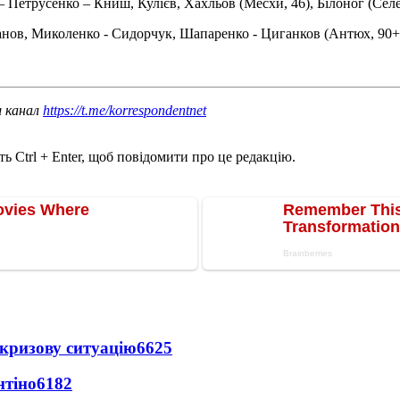
– Петрусенко – Книш, Кулієв, Хахльов (Месхи, 46), Білоног (Селе
банов, Миколенко - Сидорчук, Шапаренко - Циганков (Антюх, 90+3
ш канал
https://t.me/korrespondentnet
ь Ctrl + Enter, щоб повідомити про це редакцію.
кризову ситуацію
6625
нтіно
6182