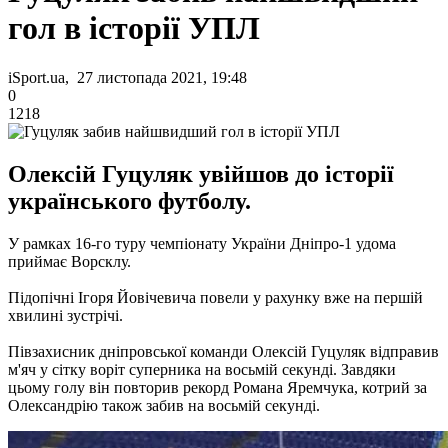
гол в історії УПЛ
iSport.ua, 27 листопада 2021, 19:48
0
1218
Олексій Гуцуляк увійшов до історії
українського футболу.
У рамках 16-го туру чемпіонату України Дніпро-1 удома
приймає Ворсклу.
Підопічні Ігоря Йовічевича повели у рахунку вже на першій
хвилині зустрічі.
Півзахисник дніпровської команди Олексій Гуцуляк відправив
м'яч у сітку воріт суперника на восьмій секунді. Завдяки
цьому голу він повторив рекорд Романа Яремчука, котрий за
Олександрію також забив на восьмій секунді.