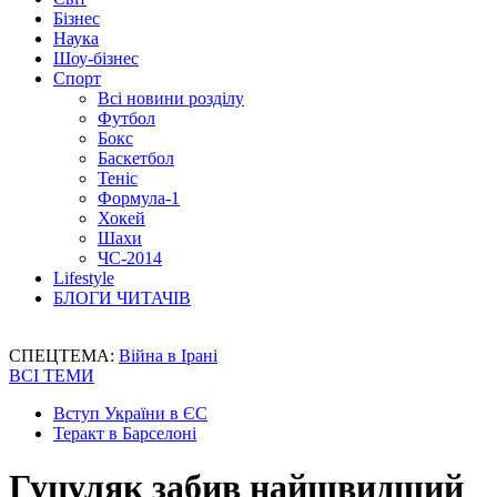
Бізнес
Наука
Шоу-бізнес
Спорт
Всі новини розділу
Футбол
Бокс
Баскетбол
Теніс
Формула-1
Хокей
Шахи
ЧС-2014
Lifestyle
БЛОГИ ЧИТАЧІВ
СПЕЦТЕМА:
Війна в Ірані
ВСІ ТЕМИ
Вступ України в ЄС
Теракт в Барселоні
Гуцуляк забив найшвидший