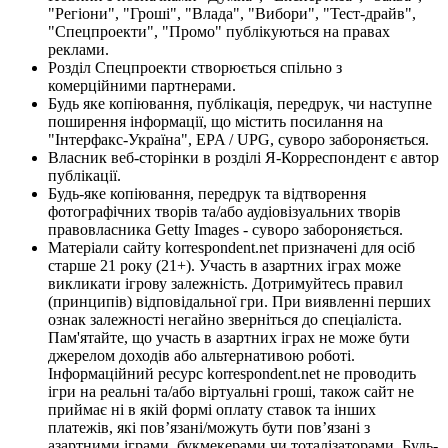
"Регіони", "Гроші", "Влада", "Вибори", "Тест-драйв",
"Спецпроекти", "Промо" публікуються на правах
реклами.
Розділ Спецпроекти створюється спільно з
комерційними партнерами.
Будь яке копіювання, публікація, передрук, чи наступне
поширення інформації, що містить посилання на
"Інтерфакс-Україна", EPA / UPG, суворо забороняється.
Власник веб-сторінки в розділі Я-Корреспондент є автор
публікації.
Будь-яке копіювання, передрук та відтворення
фотографічних творів та/або аудіовізуальних творів
правовласника Getty Images - суворо забороняється.
Матеріали сайту korrespondent.net призначені для осіб
старше 21 року (21+). Участь в азартних іграх може
викликати ігрову залежність. Дотримуйтесь правил
(принципів) відповідальної гри. При виявленні перших
ознак залежності негайно зверніться до спеціаліста.
Пам'ятайте, що участь в азартних іграх не може бути
джерелом доходів або альтернативою роботі.
Інформаційний ресурс korrespondent.net не проводить
ігри на реальні та/або віртуальні гроші, також сайт не
приймає ні в якій формі оплату ставок та інших
платежів, які пов’язані/можуть бути пов’язані з
азартними іграми, букмекерами чи тоталізаторами. Будь-