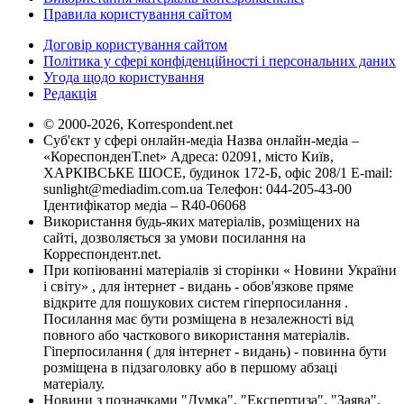
Правила користування сайтом
Договір користування сайтом
Політика у сфері конфіденційності і персональних даних
Угода щодо користування
Редакція
© 2000-2026, Korrespondent.net
Суб'єкт у сфері онлайн-медіа Назва онлайн-медіа –
«КореспонденТ.net» Адреса: 02091, місто Київ,
ХАРКІВСЬКЕ ШОСЕ, будинок 172-Б, офіс 208/1 E-mail:
sunlight@mediadim.com.ua
Телефон: 044-205-43-00
Ідентифікатор медіа – R40-06068
Використання будь-яких матеріалів, розміщених на
сайті, дозволяється за умови посилання на
Корреспондент.net.
При копіюванні матеріалів зі сторінки « Новини України
і світу» , для інтернет - видань - обов'язкове пряме
відкрите для пошукових систем гіперпосилання .
Посилання має бути розміщена в незалежності від
повного або часткового використання матеріалів.
Гіперпосилання ( для інтернет - видань) - повинна бути
розміщена в підзаголовку або в першому абзаці
матеріалу.
Новини з позначками "Думка", "Експертиза", "Заява",