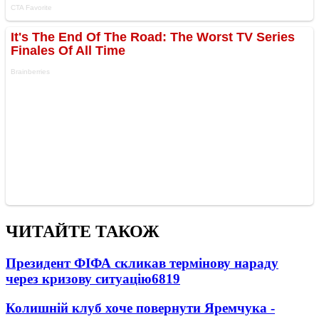
ЧИТАЙТЕ ТАКОЖ
Президент ФІФА скликав термінову нараду
через кризову ситуацію
6819
Колишній клуб хоче повернути Яремчука -