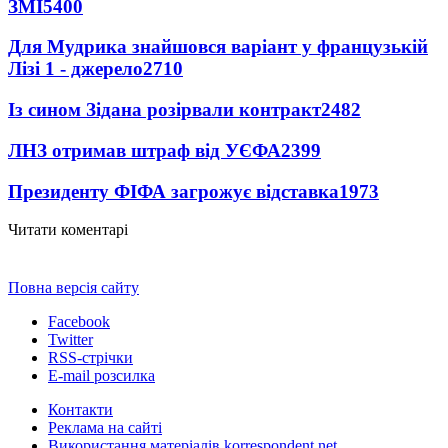
ЗМІ
5400
Для Мудрика знайшовся варіант у французькій
Лізі 1 - джерело
2710
Із сином Зідана розірвали контракт
2482
ЛНЗ отримав штраф від УЄФА
2399
Президенту ФІФА загрожує відставка
1973
Читати коментарі
Повна версія сайту
Facebook
Twitter
RSS-стрічки
E-mail розсилка
Контакти
Реклама на сайті
Використання матеріалів korrespondent.net