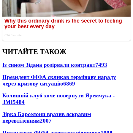
ЧИТАЙТЕ ТАКОЖ
Із сином Зідана розірвали контракт
7493
Президент ФІФА скликав термінову нараду
через кризову ситуацію
6869
Колишній клуб хоче повернути Яремчука -
ЗМІ
5484
Зірка Барселони вразив яскравим
перевтіленням
2007
Президенту ФІФА загрожує відставка
1998