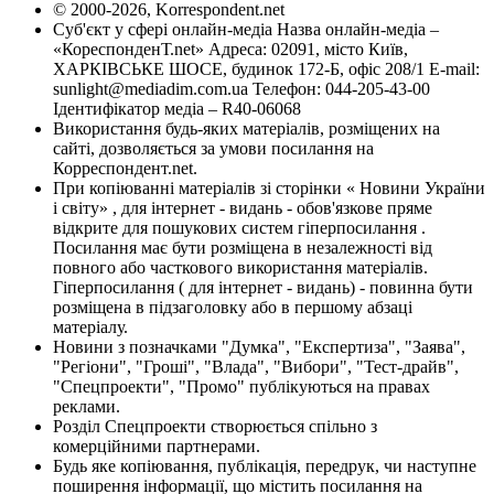
© 2000-2026, Korrespondent.net
Суб'єкт у сфері онлайн-медіа Назва онлайн-медіа –
«КореспонденТ.net» Адреса: 02091, місто Київ,
ХАРКІВСЬКЕ ШОСЕ, будинок 172-Б, офіс 208/1 E-mail:
sunlight@mediadim.com.ua
Телефон: 044-205-43-00
Ідентифікатор медіа – R40-06068
Використання будь-яких матеріалів, розміщених на
сайті, дозволяється за умови посилання на
Корреспондент.net.
При копіюванні матеріалів зі сторінки « Новини України
і світу» , для інтернет - видань - обов'язкове пряме
відкрите для пошукових систем гіперпосилання .
Посилання має бути розміщена в незалежності від
повного або часткового використання матеріалів.
Гіперпосилання ( для інтернет - видань) - повинна бути
розміщена в підзаголовку або в першому абзаці
матеріалу.
Новини з позначками "Думка", "Експертиза", "Заява",
"Регіони", "Гроші", "Влада", "Вибори", "Тест-драйв",
"Спецпроекти", "Промо" публікуються на правах
реклами.
Розділ Спецпроекти створюється спільно з
комерційними партнерами.
Будь яке копіювання, публікація, передрук, чи наступне
поширення інформації, що містить посилання на