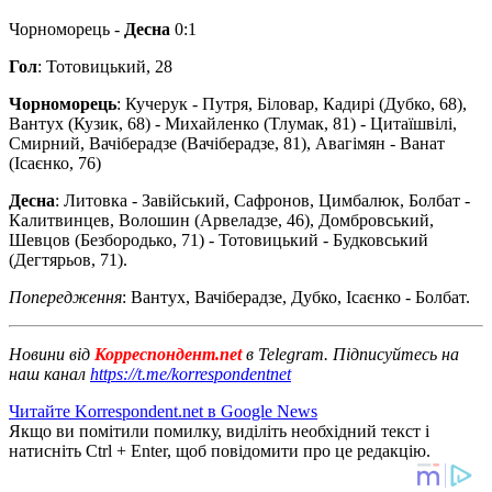
Чорноморець -
Десна
0:1
Гол
: Тотовицький, 28
Чорноморець
: Кучерук - Путря, Біловар, Кадирі (Дубко, 68),
Вантух (Кузик, 68) - Михайленко (Тлумак, 81) - Цитаїшвілі,
Смирний, Вачіберадзе (Вачіберадзе, 81), Авагімян - Ванат
(Ісаєнко, 76)
Десна
: Литовка - Завійський, Сафронов, Цимбалюк, Болбат -
Калитвинцев, Волошин (Арвеладзе, 46), Домбровський,
Шевцов (Безбородько, 71) - Тотовицький - Будковський
(Дегтярьов, 71).
Попередження
: Вантух, Вачіберадзе, Дубко, Ісаєнко - Болбат.
Новини від
Корреспондент.net
в Telegram. Підписуйтесь на
наш канал
https://t.me/korrespondentnet
Читайте Korrespondent.net в Google News
Якщо ви помітили помилку, виділіть необхідний текст і
натисніть Ctrl + Enter, щоб повідомити про це редакцію.