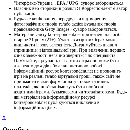
"Інтерфакс-Україна", EPA / UPG, суворо забороняється.
Власник веб-сторінки в розділі Я-Корреспондент є автор
публікації.
Будь-яке копіювання, передрук та відтворення
фотографічних творів та/або аудіовізуальних творів
правовласника Getty Images - суворо забороняється.
Матеріали сайту korrespondent.net призначені для осіб
старше 21 року (21+). Участь в азартних іграх може
викликати ігрову залежність. Дотримуйтесь правил
(принципів) відповідальної гри. При виявленні перших
ознак залежності негайно зверніться до спеціаліста.
Пам'ятайте, що участь в азартних іграх не може бути
джерелом доходів або альтернативою роботі.
Інформаційний ресурс korrespondent.net не проводить
ігри на реальні та/або віртуальні гроші, також сайт не
приймає ні в якій формі оплату ставок та інших
платежів, які пов’язані/можуть бути пов’язані з
азартними іграми, букмекерами чи тоталізаторами. Будь-
які матеріали на інформаційному ресурсі
korrespondent.net публікуються виключно в
інформаційних цілях.
X
Ошибка