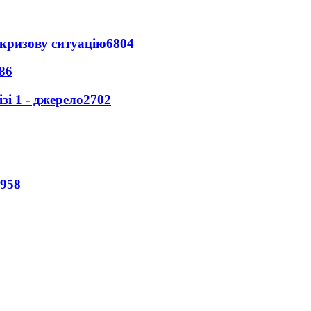
кризову ситуацію
6804
86
і 1 - джерело
2702
958