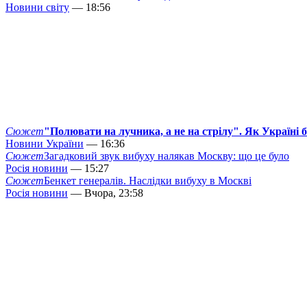
Новини світу
— 18:56
Сюжет
"Полювати на лучника, а не на стрілу". Як Україні 
Новини України
— 16:36
Сюжет
Загадковий звук вибуху налякав Москву: що це було
Росія новини
— 15:27
Сюжет
Бенкет генералів. Наслідки вибуху в Москві
Росія новини
— Вчора, 23:58