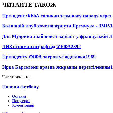
ЧИТАЙТЕ ТАКОЖ
Президент ФІФА скликав термінову нараду через 
Колишній клуб хоче повернути Яремчука - ЗМІ
53
Для Мудрика знайшовся варіант у французькій Ліз
ЛНЗ отримав штраф від УЄФА
2392
Президенту ФІФА загрожує відставка
1969
Зірка Барселони вразив яскравим перевтіленням
1
Читати коментарі
Новини футболу
Останні
Популярні
Коментовані