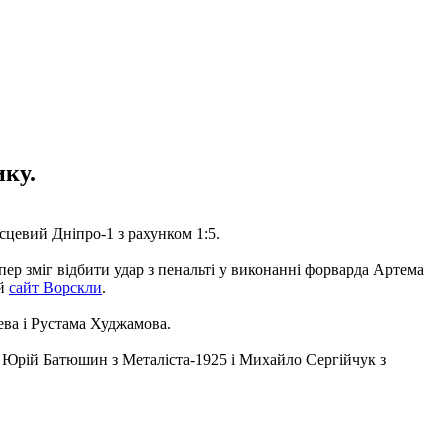
ику.
сцевий Дніпро-1 з рахунком 1:5.
пер зміг відбити удар з пенальті у виконанні форварда Артема
ий
сайт Ворскли
.
ева і Рустама Худжамова.
су, Юрій Батюшин з Металіста-1925 і Михайло Сергійчук з