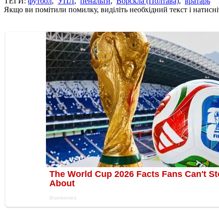
ТЕГИ:
футбол
,
УПЛ
,
пенальти
,
Ворскла (Полтава)
,
вратарь
Якщо ви помітили помилку, виділіть необхідний текст і натисніт