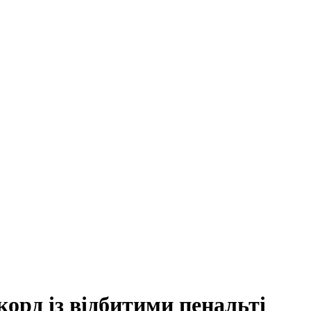
орд із відбитими пенальті