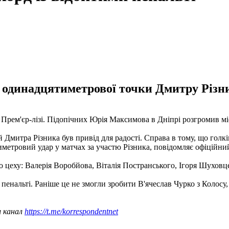
 з одинадцятиметрової точки Дмитру Різн
 Прем'єр-лізі. Підопічних Юрія Максимова в Дніпрі розгромив мі
 Дмитра Різника був привід для радості. Справа в тому, що голкі
иметровий удар у матчах за участю Різника, повідомляє офіційн
о цеху: Валерія Воробйова, Віталія Постранського, Ігоря Шуховц
ти пенальті. Раніше це не змогли зробити В'ячеслав Чурко з Коло
ш канал
https://t.me/korrespondentnet