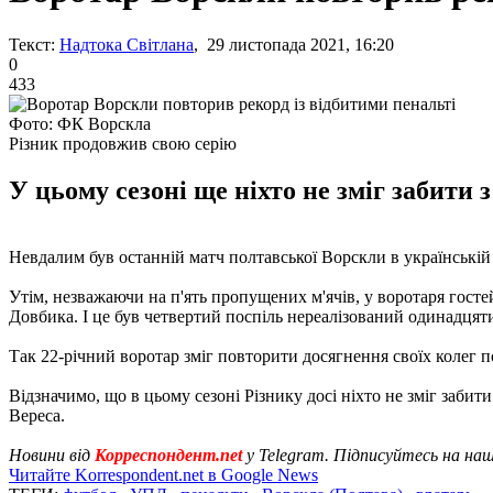
Текст:
Надтока Світлана
, 29 листопада 2021, 16:20
0
433
Фото: ФК Ворскла
Різник продовжив свою серію
У цьому сезоні ще ніхто не зміг забити
Невдалим був останній матч полтавської Ворскли в українській
Утім, незважаючи на п'ять пропущених м'ячів, у воротаря гостей
Довбика. І це був четвертий поспіль нереалізований одинадцят
Так 22-річний воротар зміг повторити досягнення своїх колег п
Відзначимо, що в цьому сезоні Різнику досі ніхто не зміг заби
Вереса.
Новини від
Корреспондент.net
у Telegram. Підписуйтесь на на
Читайте Korrespondent.net в Google News