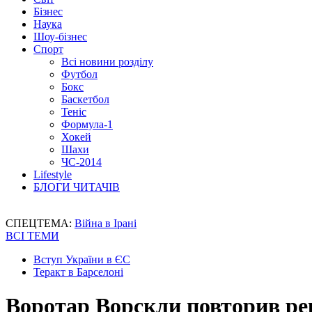
Бізнес
Наука
Шоу-бізнес
Спорт
Всі новини розділу
Футбол
Бокс
Баскетбол
Теніс
Формула-1
Хокей
Шахи
ЧС-2014
Lifestyle
БЛОГИ ЧИТАЧІВ
СПЕЦТЕМА:
Війна в Ірані
ВСІ ТЕМИ
Вступ України в ЄС
Теракт в Барселоні
Воротар Ворскли повторив рек