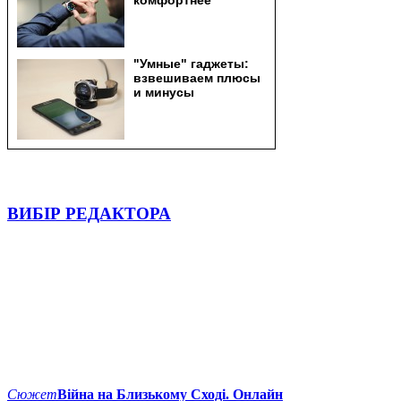
ВИБІР РЕДАКТОРА
Сюжет
Війна на Близькому Сході. Онлайн