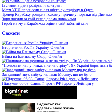
Із сином Зідана розірвали контракт
Матч УПЛ перенесли після обстрілу стадіону в Одесі
Тренер Карабаху розкрив головну причину поразки від Динамо
Зоря посилила свій склад двома новачками
Герой матчу з Карабахом оцінив свій забитий м'яч
Сюжети
Вторгнення Росії в Україну. Онлайн
Війна на Близькому Сході. Онлайн
"Полювати на лучника, а не на стрілу". Як Україні боротись з 
Загадковий звук вибуху налякав Москву: що це було
Підсумки 06.08: Санкції проти РФ і дрон у Лейпцигу