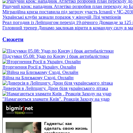
Рішучий крок: нападник Атлетіко розробив план переходу до Б
Міграційна криза поставила під загрозу участь Іспанії у ЧС-203
Українські клуби зазнали поразок у жіночій Лізі чемпіонів
Реал погодив із Лейпцигом перехід 19-річного Діоманде за 125
Головний тренер Динамо закликав вірити в командну силу в ма
Сюжети
Підсумки 05.08: Удар по Києву і брак антибалістики
Вторгнення Росії в Україну. Онлайн
Війна на Близькому Сході. Онлайн
Диверсія в Лейпцигу. Дрон біля українського літака
"Намагаються зламати Київ". Реакція Заходу на удар