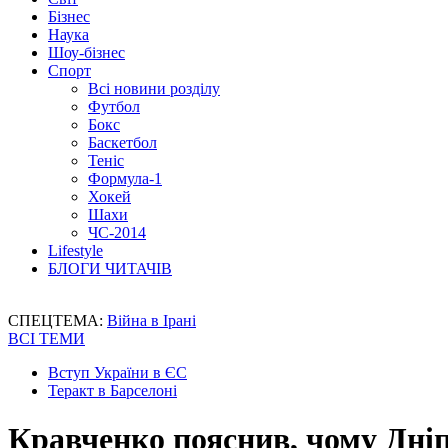
Бізнес
Наука
Шоу-бізнес
Спорт
Всі новини розділу
Футбол
Бокс
Баскетбол
Теніс
Формула-1
Хокей
Шахи
ЧС-2014
Lifestyle
БЛОГИ ЧИТАЧІВ
СПЕЦТЕМА:
Війна в Ірані
ВСІ ТЕМИ
Вступ України в ЄС
Теракт в Барселоні
Кравченко пояснив, чому Дніп