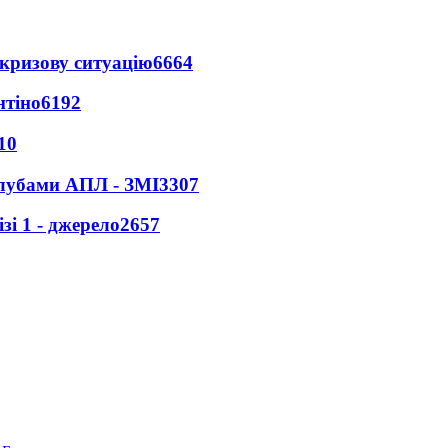
кризову ситуацію
6664
нтіно
6192
10
клубами АПЛ - ЗМІ
3307
і 1 - джерело
2657