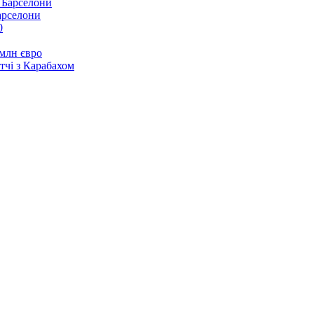
арселони
0
 млн євро
тчі з Карабахом