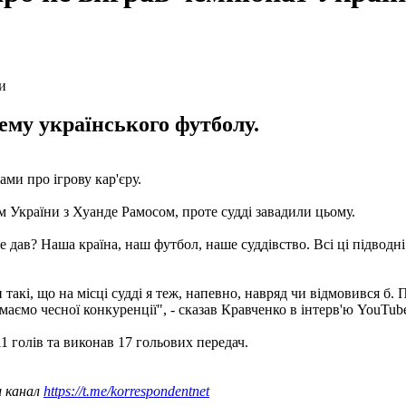
ему українського футболу.
ми про ігрову кар'єру.
м України з Хуанде Рамосом, проте судді завадили цьому.
дав? Наша країна, наш футбол, наше суддівство. Всі ці підводні т
такі, що на місці судді я теж, напевно, навряд чи відмовився б. 
 маємо чесної конкуренції", - сказав Кравченко в інтерв'ю YouTu
1 голів та виконав 17 гольових передач.
ш канал
https://t.me/korrespondentnet