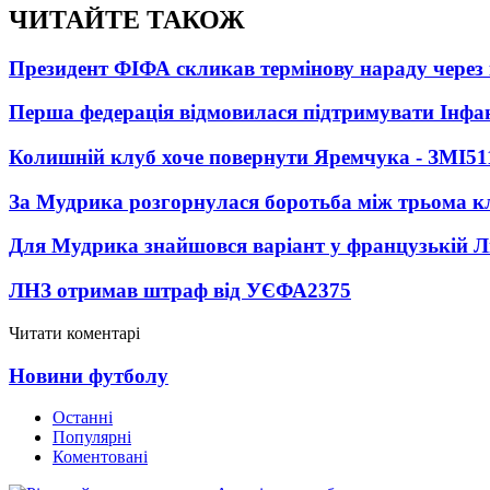
ЧИТАЙТЕ ТАКОЖ
Президент ФІФА скликав термінову нараду через 
Перша федерація відмовилася підтримувати Інфа
Колишній клуб хоче повернути Яремчука - ЗМІ
51
За Мудрика розгорнулася боротьба між трьома 
Для Мудрика знайшовся варіант у французькій Ліз
ЛНЗ отримав штраф від УЄФА
2375
Читати коментарі
Новини футболу
Останні
Популярні
Коментовані