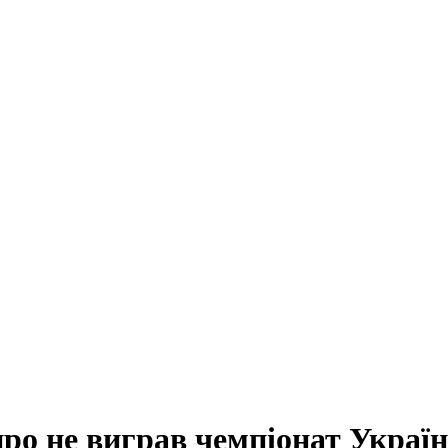
ро не виграв чемпіонат Украї