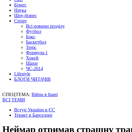
Бізнес
Наука
Шоу-бізнес
Спорт
Всі новини розділу
Футбол
Бокс
Баскетбол
Теніс
Формула-1
Хокей
Шахи
ЧС-2014
Lifestyle
БЛОГИ ЧИТАЧІВ
СПЕЦТЕМА:
Війна в Ірані
ВСІ ТЕМИ
Вступ України в ЄС
Теракт в Барселоні
Неймар отримав страшну трав