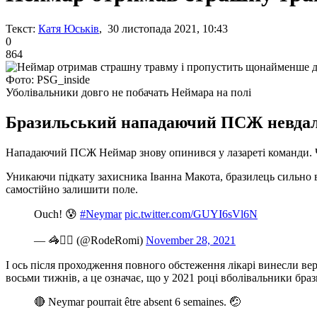
Текст:
Катя Юськів
, 30 листопада 2021, 10:43
0
864
Фото: PSG_inside
Уболівальники довго не побачать Неймара на полі
Бразильський нападаючий ПСЖ невдало 
Нападаючий ПСЖ Неймар знову опинився у лазареті команди. Че
Уникаючи підкату захисника Іванна Макота, бразилець сильно в
самостійно залишити поле.
Ouch! 😰
#Neymar
pic.twitter.com/GUYI6sVl6N
— 🦓✍🏻 (@RodeRomi)
November 28, 2021
І ось після проходження повного обстеження лікарі винесли вер
восьми тижнів, а це означає, що у 2021 році вболівальники браз
🔴 Neymar pourrait être absent 6 semaines. 🤕