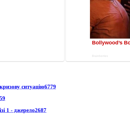
кризову ситуацію
6779
59
і 1 - джерело
2687