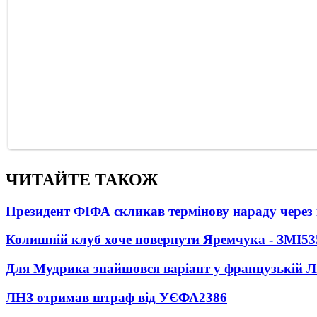
ЧИТАЙТЕ ТАКОЖ
Президент ФІФА скликав термінову нараду через 
Колишній клуб хоче повернути Яремчука - ЗМІ
53
Для Мудрика знайшовся варіант у французькій Ліз
ЛНЗ отримав штраф від УЄФА
2386