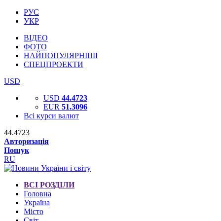
РУС
УКР
ВІДЕО
ФОТО
НАЙПОПУЛЯРНІШІ
СПЕЦПРОЕКТИ
USD
USD
44.4723
EUR
51.3096
Всі курси валют
44.4723
Авторизація
Пошук
RU
ВСІ РОЗДІЛИ
Головна
Україна
Місто
Світ