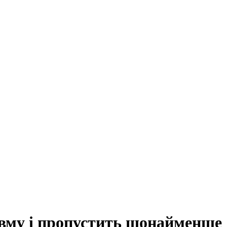
му і пропустить щонайменше д