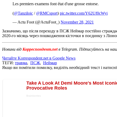
Les premiers examens font état d'une grosse entorse.
(
@Tanziloic
/
@RMCsport
)
pic.twitter.com/Y62Uf0cWyi
— Actu Foot (@ActuFoot_)
November 28, 2021
Зазначимо, що після переходу в ПСЖ Неймар постійно страждає с
2020-го місяць через пошкодження кісточки в поєдинку з Ліоно
Новини від
Корреспондент.net
в Telegram. Підписуйтесь на на
Читайте Korrespondent.net в Google News
ТЕГИ:
травма
,
ПСЖ
,
Неймар
Якщо ви помітили помилку, виділіть необхідний текст і натисніт