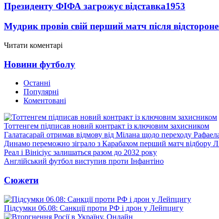
Президенту ФІФА загрожує відставка
1953
Мудрик провів свій перший матч після відсторон
Читати коментарі
Новини футболу
Останні
Популярні
Коментовані
Тоттенгем підписав новий контракт із ключовим захисником
Галатасарай отримав відмову від Мілана щодо переходу Рафаел
Динамо переможно зіграло з Карабахом перший матч відбору Л
Реал і Вінісіус залишаться разом до 2032 року
Англійський футбол виступив проти Інфантіно
Сюжети
Підсумки 06.08: Санкції проти РФ і дрон у Лейпцигу