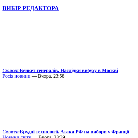
ВИБІР РЕДАКТОРА
Сюжет
Бенкет генералів. Наслідки вибуху в Москві
Росія новини
— Вчора, 23:58
Сюжет
Брудні технології. Атаки РФ на вибори у Франції
Новини світу
— Вчора, 23:39