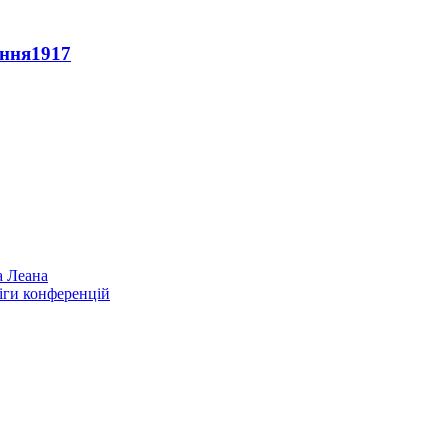
ення
1917
а Леана
іги конференцій