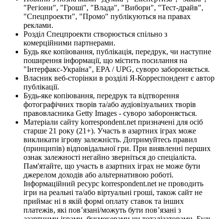
"Регіони", "Гроші", "Влада", "Вибори", "Тест-драйв",
"Спецпроекти", "Промо" публікуються на правах
реклами.
Розділ Спецпроекти створюється спільно з
комерційними партнерами.
Будь яке копіювання, публікація, передрук, чи наступне
поширення інформації, що містить посилання на
"Інтерфакс-Україна", EPA / UPG, суворо забороняється.
Власник веб-сторінки в розділі Я-Корреспондент є автор
публікації.
Будь-яке копіювання, передрук та відтворення
фотографічних творів та/або аудіовізуальних творів
правовласника Getty Images - суворо забороняється.
Матеріали сайту korrespondent.net призначені для осіб
старше 21 року (21+). Участь в азартних іграх може
викликати ігрову залежність. Дотримуйтесь правил
(принципів) відповідальної гри. При виявленні перших
ознак залежності негайно зверніться до спеціаліста.
Пам'ятайте, що участь в азартних іграх не може бути
джерелом доходів або альтернативою роботі.
Інформаційний ресурс korrespondent.net не проводить
ігри на реальні та/або віртуальні гроші, також сайт не
приймає ні в якій формі оплату ставок та інших
платежів, які пов’язані/можуть бути пов’язані з
азартними іграми, букмекерами чи тоталізаторами. Будь-