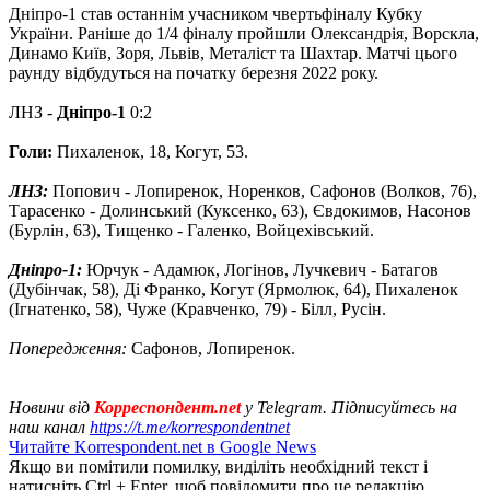
Дніпро-1 став останнім учасником чвертьфіналу Кубку
України. Раніше до 1/4 фіналу пройшли Олександрія, Ворскла,
Динамо Київ, Зоря, Львів, Металіст та Шахтар. Матчі цього
раунду відбудуться на початку березня 2022 року.
ЛНЗ -
Дніпро-1
0:2
Голи:
Пихаленок, 18, Когут, 53.
ЛНЗ:
Попович - Лопиренок, Норенков, Сафонов (Волков, 76),
Тарасенко - Долинський (Куксенко, 63), Євдокимов, Насонов
(Бурлін, 63), Тищенко - Галенко, Войцехівський.
Дніпро-1:
Юрчук - Адамюк, Логінов, Лучкевич - Батагов
(Дубінчак, 58), Ді Франко, Когут (Ярмолюк, 64), Пихаленок
(Ігнатенко, 58), Чуже (Кравченко, 79) - Білл, Русін.
Попередження:
Сафонов, Лопиренок.
Новини від
Корреспондент.net
у Telegram. Підписуйтесь на
наш канал
https://t.me/korrespondentnet
Читайте Korrespondent.net в Google News
Якщо ви помітили помилку, виділіть необхідний текст і
натисніть Ctrl + Enter, щоб повідомити про це редакцію.