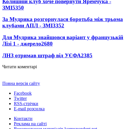
Колишній клуб хоче повернути Яремчука -
ЗМІ
5350
За Мудрика розгорнулася боротьба між трьома
клубами АПЛ - ЗМІ
3352
Для Мудрика знайшовся варіант у французькій
Лізі 1 - джерело
2680
ЛНЗ отримав штраф від УЄФА
2385
Читати коментарі
Повна версія сайту
Facebook
Twitter
RSS-стрічки
E-mail розсилка
Контакти
Реклама на сайті
Використання матеріалів korrespondent.net