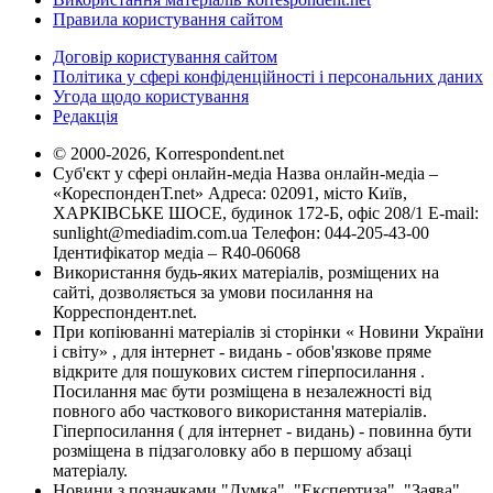
Правила користування сайтом
Договір користування сайтом
Політика у сфері конфіденційності і персональних даних
Угода щодо користування
Редакція
© 2000-2026, Korrespondent.net
Суб'єкт у сфері онлайн-медіа Назва онлайн-медіа –
«КореспонденТ.net» Адреса: 02091, місто Київ,
ХАРКІВСЬКЕ ШОСЕ, будинок 172-Б, офіс 208/1 E-mail:
sunlight@mediadim.com.ua
Телефон: 044-205-43-00
Ідентифікатор медіа – R40-06068
Використання будь-яких матеріалів, розміщених на
сайті, дозволяється за умови посилання на
Корреспондент.net.
При копіюванні матеріалів зі сторінки « Новини України
і світу» , для інтернет - видань - обов'язкове пряме
відкрите для пошукових систем гіперпосилання .
Посилання має бути розміщена в незалежності від
повного або часткового використання матеріалів.
Гіперпосилання ( для інтернет - видань) - повинна бути
розміщена в підзаголовку або в першому абзаці
матеріалу.
Новини з позначками "Думка", "Експертиза", "Заява",