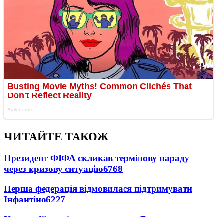
ЧИТАЙТЕ ТАКОЖ
Президент ФІФА скликав термінову нараду
через кризову ситуацію
6768
Перша федерація відмовилася підтримувати
Інфантіно
6227