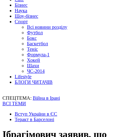
Бізнес
Наука
Шоу-бізнес
Спорт
Всі новини розділу
Футбол
Бокс
Баскетбол
Теніс
Формула-1
Хокей
Шахи
ЧС-2014
Lifestyle
БЛОГИ ЧИТАЧІВ
СПЕЦТЕМА:
Війна в Ірані
ВСІ ТЕМИ
Вступ України в ЄС
Теракт в Барселоні
Ібрагімович заявив, що