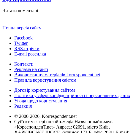
Читати коментарі
Повна версія сайту
Facebook
Twitter
RSS-стрічки
E-mail розсилка
Контакти
Реклама на сайті
Використання матеріалів korrespondent.net
Правила користування сайтом
Договір користування сайтом
Політика у сфері конфіденційності і персональних даних
Угода щодо користування
Редакція
© 2000-2026, Korrespondent.net
Суб'єкт у сфері онлайн-медіа Назва онлайн-медіа –
«КореспонденТ.net» Адреса: 02091, місто Київ,
ХАРКІВСЬКЕ ШОСЕ, будинок 172-Б, офіс 208/1 E-mail: