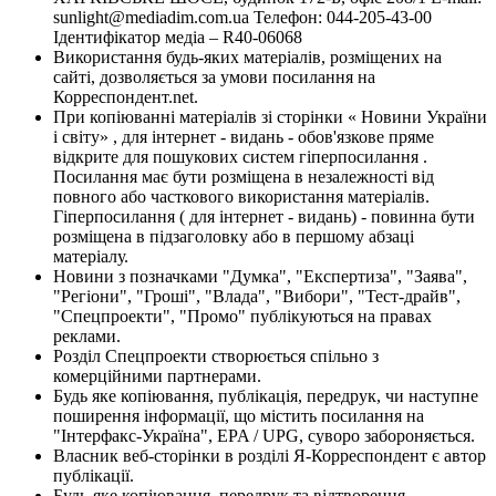
sunlight@mediadim.com.ua
Телефон: 044-205-43-00
Ідентифікатор медіа – R40-06068
Використання будь-яких матеріалів, розміщених на
сайті, дозволяється за умови посилання на
Корреспондент.net.
При копіюванні матеріалів зі сторінки « Новини України
і світу» , для інтернет - видань - обов'язкове пряме
відкрите для пошукових систем гіперпосилання .
Посилання має бути розміщена в незалежності від
повного або часткового використання матеріалів.
Гіперпосилання ( для інтернет - видань) - повинна бути
розміщена в підзаголовку або в першому абзаці
матеріалу.
Новини з позначками "Думка", "Експертиза", "Заява",
"Регіони", "Гроші", "Влада", "Вибори", "Тест-драйв",
"Спецпроекти", "Промо" публікуються на правах
реклами.
Розділ Спецпроекти створюється спільно з
комерційними партнерами.
Будь яке копіювання, публікація, передрук, чи наступне
поширення інформації, що містить посилання на
"Інтерфакс-Україна", EPA / UPG, суворо забороняється.
Власник веб-сторінки в розділі Я-Корреспондент є автор
публікації.
Будь-яке копіювання, передрук та відтворення