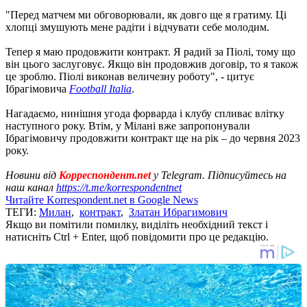
"Перед матчем ми обговорювали, як довго ще я гратиму. Ці
хлопці змушують мене радіти і відчувати себе молодим.
Тепер я маю продовжити контракт. Я радий за Піолі, тому що
він цього заслуговує. Якщо він продовжив договір, то я також
це зроблю. Піолі виконав величезну роботу", - цитує
Ібрагімовича
Football Italia
.
Нагадаємо, нинішня угода форварда і клубу спливає влітку
наступного року. Втім, у Мілані вже запропонували
Ібрагімовичу продовжити контракт ще на рік – до червня 2023
року.
Новини від
Корреспондент.net
у Telegram. Підписуйтесь на
наш канал
https://t.me/korrespondentnet
Читайте Korrespondent.net в Google News
ТЕГИ:
Милан
,
контракт
,
Златан Ибрагимович
Якщо ви помітили помилку, виділіть необхідний текст і
натисніть Ctrl + Enter, щоб повідомити про це редакцію.