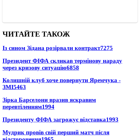
ЧИТАЙТЕ ТАКОЖ
Із сином Зідана розірвали контракт
7275
Президент ФІФА скликав термінову нараду
через кризову ситуацію
6858
Колишній клуб хоче повернути Яремчука -
ЗМІ
5463
Зірка Барселони вразив яскравим
перевтіленням
1994
Президенту ФІФА загрожує відставка
1993
Мудрик провів свій перший матч після
відсторонення
1965