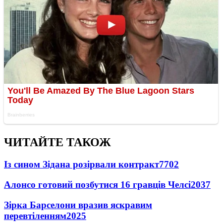
ЧИТАЙТЕ ТАКОЖ
Із сином Зідана розірвали контракт
7702
Алонсо готовий позбутися 16 гравців Челсі
2037
Зірка Барселони вразив яскравим
перевтіленням
2025