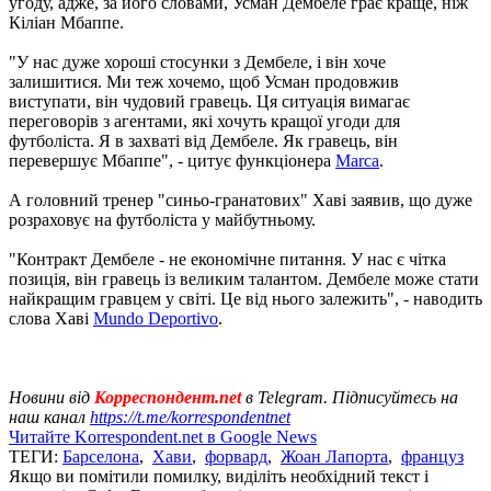
угоду, адже, за його словами, Усман Дембеле грає краще, ніж
Кіліан Мбаппе.
"У нас дуже хороші стосунки з Дембеле, і він хоче
залишитися. Ми теж хочемо, щоб Усман продовжив
виступати, він чудовий гравець. Ця ситуація вимагає
переговорів з агентами, які хочуть кращої угоди для
футболіста. Я в захваті від Дембеле. Як гравець, він
перевершує Мбаппе", - цитує функціонера
Marca
.
А головний тренер "синьо-гранатових" Хаві заявив, що дуже
розраховує на футболіста у майбутньому.
"Контракт Дембеле - не економічне питання. У нас є чітка
позиція, він гравець із великим талантом. Дембеле може стати
найкращим гравцем у світі. Це від нього залежить", - наводить
слова Хаві
Mundo Deportivo
.
Новини від
Корреспондент.net
в Telegram. Підписуйтесь на
наш канал
https://t.me/korrespondentnet
Читайте Korrespondent.net в Google News
ТЕГИ:
Барселона
,
Хави
,
форвард
,
Жоан Лапорта
,
француз
Якщо ви помітили помилку, виділіть необхідний текст і