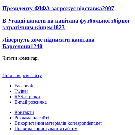
Президенту ФІФА загрожує відставка
2007
В Уганді напали на капітана футбольної збірної
з трагічним кінцем
1823
Ліверпуль хоче підписати капітана
Барселони
1240
Читати коментарі
Повна версія сайту
Facebook
Twitter
RSS-стрічки
E-mail розсилка
Контакти
Реклама на сайті
Використання матеріалів korrespondent.net
Правила користування сайтом