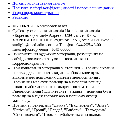
Договір користування сайтом
Політика у сфері конфіденційності і персональних даних
Угода щодо користування
Редакція
© 2000-2026, Korrespondent.net
Суб'єкт у сфері онлайн-медіа Назва онлайн-медіа –
«КореспонденТ.net» Адреса: 02091, місто Київ,
ХАРКІВСЬКЕ ШОСЕ, будинок 172-Б, офіс 208/1 E-mail:
sunlight@mediadim.com.ua
Телефон: 044-205-43-00
Ідентифікатор медіа – R40-06068
Використання будь-яких матеріалів, розміщених на
сайті, дозволяється за умови посилання на
Корреспондент.net.
При копіюванні матеріалів зі сторінки « Новини України
і світу» , для інтернет - видань - обов'язкове пряме
відкрите для пошукових систем гіперпосилання .
Посилання має бути розміщена в незалежності від
повного або часткового використання матеріалів.
Гіперпосилання ( для інтернет - видань) - повинна бути
розміщена в підзаголовку або в першому абзаці
матеріалу.
Новини з позначками "Думка", "Експертиза", "Заява",
"Регіони", "Гроші", "Влада", "Вибори", "Тест-драйв",
"Спецпроекти", "Промо" публікуються на правах