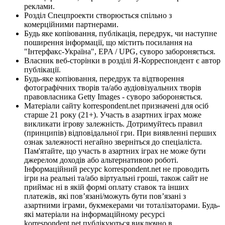
реклами.
Розділ Спецпроекти створюється спільно з
комерційними партнерами.
Будь яке копіювання, публікація, передрук, чи наступне
поширення інформації, що містить посилання на
"Інтерфакс-Україна", EPA / UPG, суворо забороняється.
Власник веб-сторінки в розділі Я-Корреспондент є автор
публікації.
Будь-яке копіювання, передрук та відтворення
фотографічних творів та/або аудіовізуальних творів
правовласника Getty Images - суворо забороняється.
Матеріали сайту korrespondent.net призначені для осіб
старше 21 року (21+). Участь в азартних іграх може
викликати ігрову залежність. Дотримуйтесь правил
(принципів) відповідальної гри. При виявленні перших
ознак залежності негайно зверніться до спеціаліста.
Пам'ятайте, що участь в азартних іграх не може бути
джерелом доходів або альтернативою роботі.
Інформаційний ресурс korrespondent.net не проводить
ігри на реальні та/або віртуальні гроші, також сайт не
приймає ні в якій формі оплату ставок та інших
платежів, які пов’язані/можуть бути пов’язані з
азартними іграми, букмекерами чи тоталізаторами. Будь-
які матеріали на інформаційному ресурсі
korrespondent.net публікуються виключно в