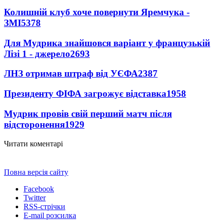
Колишній клуб хоче повернути Яремчука -
ЗМІ
5378
Для Мудрика знайшовся варіант у французькій
Лізі 1 - джерело
2693
ЛНЗ отримав штраф від УЄФА
2387
Президенту ФІФА загрожує відставка
1958
Мудрик провів свій перший матч після
відсторонення
1929
Читати коментарі
Повна версія сайту
Facebook
Twitter
RSS-стрічки
E-mail розсилка