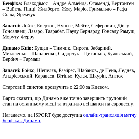
Бенфіка:
Влаходімос – Андре Алмейда, Отаменді, Вертонген
– Вайгль, Піцці, Жилберто, Жоау Маріо, Гримальдо – Рафа
Сілва, Яремчук
Запасні:
Лейте, Евертон, Нуньєс, Мейте, Сеферович, Діогу
Гонсалвеш, Лазаро, Таарабат, Паулу Бернарду, Гонсалу Рамуш,
Моруту, Ферру
Динамо Київ:
Бущан – Тимчик, Сирота, Забарний,
Миколенко – Шапаренко, Сидорчук – Циганков, Буяльський,
Вербич – Гармаш
Запасні:
Бойко, Шепелєв, Рамірес, Шабанов, де Пена, Леднєв,
Андрієвський, Караваєв, Вітіньо, Кулач, Шкурін, Антюх
Стартовий свисток прозвучить о 22:00 за Києвом.
Варто сказати, що Динамо вже точно завершить груповий
етап на останньому місці та втратило всі шанси на євровесну.
Нагадаємо, на ISPORT буде доступна
онлайн-трансляція матчу
Бенфіка - Динамо.