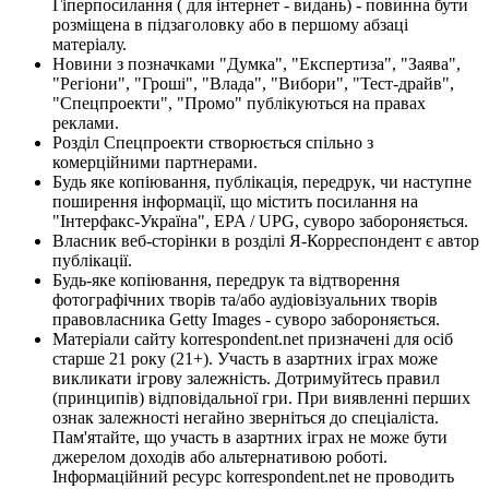
Гіперпосилання ( для інтернет - видань) - повинна бути
розміщена в підзаголовку або в першому абзаці
матеріалу.
Новини з позначками "Думка", "Експертиза", "Заява",
"Регіони", "Гроші", "Влада", "Вибори", "Тест-драйв",
"Спецпроекти", "Промо" публікуються на правах
реклами.
Розділ Спецпроекти створюється спільно з
комерційними партнерами.
Будь яке копіювання, публікація, передрук, чи наступне
поширення інформації, що містить посилання на
"Інтерфакс-Україна", EPA / UPG, суворо забороняється.
Власник веб-сторінки в розділі Я-Корреспондент є автор
публікації.
Будь-яке копіювання, передрук та відтворення
фотографічних творів та/або аудіовізуальних творів
правовласника Getty Images - суворо забороняється.
Матеріали сайту korrespondent.net призначені для осіб
старше 21 року (21+). Участь в азартних іграх може
викликати ігрову залежність. Дотримуйтесь правил
(принципів) відповідальної гри. При виявленні перших
ознак залежності негайно зверніться до спеціаліста.
Пам'ятайте, що участь в азартних іграх не може бути
джерелом доходів або альтернативою роботі.
Інформаційний ресурс korrespondent.net не проводить