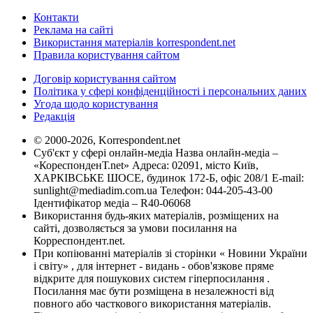
Контакти
Реклама на сайті
Використання матеріалів korrespondent.net
Правила користування сайтом
Договір користування сайтом
Політика у сфері конфіденційності і персональних даних
Угода щодо користування
Редакція
© 2000-2026, Korrespondent.net
Суб'єкт у сфері онлайн-медіа Назва онлайн-медіа –
«КореспонденТ.net» Адреса: 02091, місто Київ,
ХАРКІВСЬКЕ ШОСЕ, будинок 172-Б, офіс 208/1 E-mail:
sunlight@mediadim.com.ua
Телефон: 044-205-43-00
Ідентифікатор медіа – R40-06068
Використання будь-яких матеріалів, розміщених на
сайті, дозволяється за умови посилання на
Корреспондент.net.
При копіюванні матеріалів зі сторінки « Новини України
і світу» , для інтернет - видань - обов'язкове пряме
відкрите для пошукових систем гіперпосилання .
Посилання має бути розміщена в незалежності від
повного або часткового використання матеріалів.