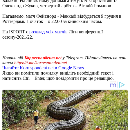
Балакін. На лініях йому допомагатимуть Віктор Матяш та
Олександр Жуков, четвертий арбітр – Віталій Романов.
Нагадаємо, матч Фейєнорд - Маккабі відбудеться 9 грудня в
Роттердамі. Початок – о 22:00 за київським часом.
На ISPORT є
розклад усіх матчів
Ліги конференції
сезону-2021/22.
Новини від
Корреспондент.net
у Telegram. Підписуйтесь на наш
канал
https://t.me/korrespondentnet
Читайте Korrespondent.net в Google News
Якщо ви помітили помилку, виділіть необхідний текст і
натисніть Ctrl + Enter, щоб повідомити про це редакцію.