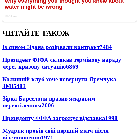
ЧИТАЙТЕ ТАКОЖ
Із сином Зідана розірвали контракт
7484
Президент ФІФА скликав термінову нараду
через кризову ситуацію
6869
Колишній клуб хоче повернути Яремчука -
ЗМІ
5483
Зірка Барселони вразив яскравим
перевтіленням
2006
Президенту ФІФА загрожує відставка
1998
Мудрик провів свій перший матч після
відсторонення
1971