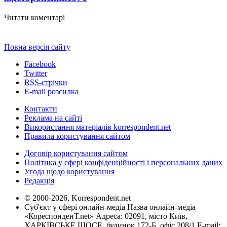
Читати коментарі
Повна версія сайту
Facebook
Twitter
RSS-стрічки
E-mail розсилка
Контакти
Реклама на сайті
Використання матеріалів korrespondent.net
Правила користування сайтом
Договір користування сайтом
Політика у сфері конфіденційності і персональних даних
Угода щодо користування
Редакція
© 2000-2026, Korrespondent.net
Суб'єкт у сфері онлайн-медіа Назва онлайн-медіа –
«КореспонденТ.net» Адреса: 02091, місто Київ,
ХАРКІВСЬКЕ ШОСЕ, будинок 172-Б, офіс 208/1 E-mail: