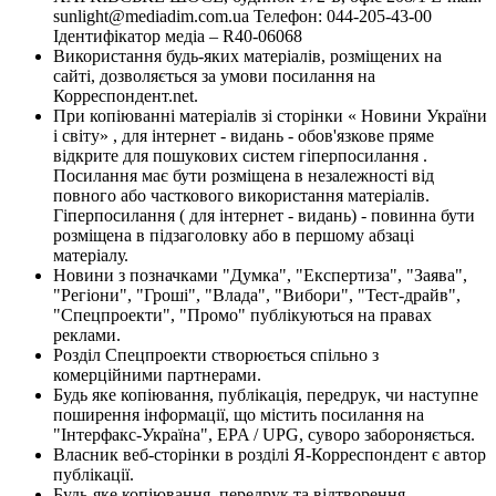
sunlight@mediadim.com.ua
Телефон: 044-205-43-00
Ідентифікатор медіа – R40-06068
Використання будь-яких матеріалів, розміщених на
сайті, дозволяється за умови посилання на
Корреспондент.net.
При копіюванні матеріалів зі сторінки « Новини України
і світу» , для інтернет - видань - обов'язкове пряме
відкрите для пошукових систем гіперпосилання .
Посилання має бути розміщена в незалежності від
повного або часткового використання матеріалів.
Гіперпосилання ( для інтернет - видань) - повинна бути
розміщена в підзаголовку або в першому абзаці
матеріалу.
Новини з позначками "Думка", "Експертиза", "Заява",
"Регіони", "Гроші", "Влада", "Вибори", "Тест-драйв",
"Спецпроекти", "Промо" публікуються на правах
реклами.
Розділ Спецпроекти створюється спільно з
комерційними партнерами.
Будь яке копіювання, публікація, передрук, чи наступне
поширення інформації, що містить посилання на
"Інтерфакс-Україна", EPA / UPG, суворо забороняється.
Власник веб-сторінки в розділі Я-Корреспондент є автор
публікації.
Будь-яке копіювання, передрук та відтворення