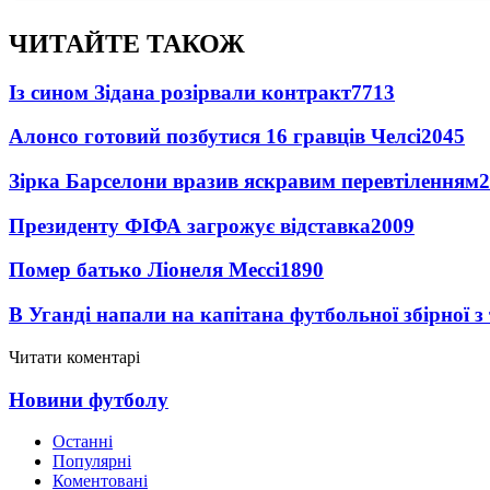
ЧИТАЙТЕ ТАКОЖ
Із сином Зідана розірвали контракт
7713
Алонсо готовий позбутися 16 гравців Челсі
2045
Зірка Барселони вразив яскравим перевтіленням
2
Президенту ФІФА загрожує відставка
2009
Помер батько Ліонеля Мессі
1890
В Уганді напали на капітана футбольної збірної з
Читати коментарі
Новини футболу
Останні
Популярні
Коментовані