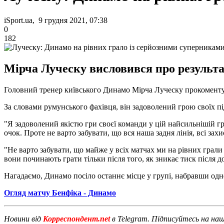
iSport.ua, 9 грудня 2021, 07:38
0
182
Мірча Луческу висловився про результат
Головний тренер київського Динамо Мірча Луческу прокоментува
За словами румунського фахівця, він задоволений грою своїх 
"Я задоволений якістю гри своєї команди у цій найсильнішій г
очок. Проте не варто забувати, що вся наша задня лінія, всі захи
"Не варто забувати, що майже у всіх матчах ми на рівних грали
вони починають грати тільки після того, як зникає тиск після 
Нагадаємо, Динамо посіло останнє місце у групі, набравши одн
Огляд матчу Бенфіка - Динамо
Новини від
Корреспондент.net
в Telegram. Підписуйтесь на на