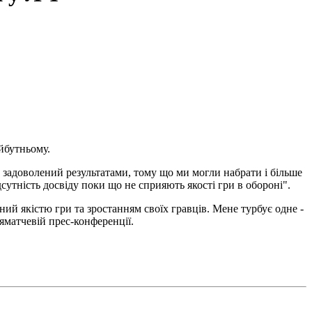
.
йбутньому.
 задоволений результатами, тому що ми могли набрати і більше
ідсутність досвіду поки що не сприяють якості гри в обороні".
ий якістю гри та зростанням своїх гравців. Мене турбує одне -
яматчевій прес-конференції.