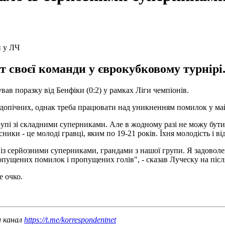
 своєї команди у єврокубковому турнірі
в поразку від Бенфіки (0:2) у рамках Ліги чемпіонів.
підопічних, однак треба працювати над уникненням помилок у ма
рупі зі складними суперниками. Але в жодному разі не можу бути
сники - це молоді гравці, яким по 19-21 років. Їхня молодість і в
 із серйозними суперниками, грандами з нашої групи. Я задоволен
допущених помилок і пропущених голів", - сказав Луческу на післ
е очко.
ш канал
https://t.me/korrespondentnet