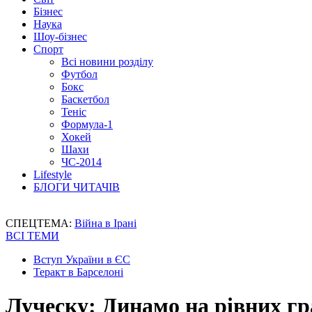
Бізнес
Наука
Шоу-бізнес
Спорт
Всі новини розділу
Футбол
Бокс
Баскетбол
Теніс
Формула-1
Хокей
Шахи
ЧС-2014
Lifestyle
БЛОГИ ЧИТАЧІВ
СПЕЦТЕМА:
Війна в Ірані
ВСІ ТЕМИ
Вступ України в ЄС
Теракт в Барселоні
Луческу: Динамо на рівних гр