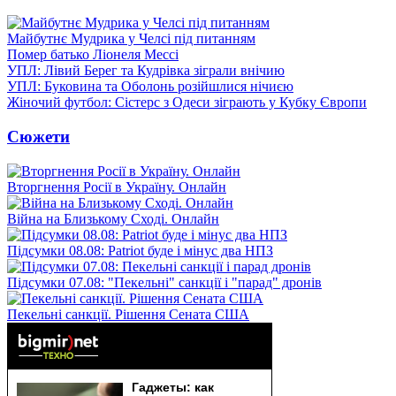
Майбутнє Мудрика у Челсі під питанням
Помер батько Ліонеля Мессі
УПЛ: Лівий Берег та Кудрівка зіграли внічию
УПЛ: Буковина та Оболонь розійшлися нічиєю
Жіночий футбол: Сістерс з Одеси зіграють у Кубку Європи
Сюжети
Вторгнення Росії в Україну. Онлайн
Війна на Близькому Сході. Онлайн
Підсумки 08.08: Patriot буде і мінус два НПЗ
Підсумки 07.08: "Пекельні" санкції і "парад" дронів
Пекельні санкції. Рішення Сената США