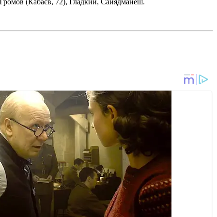
 Громов (Кабаєв, 72), Гладкий, Сайядманеш.