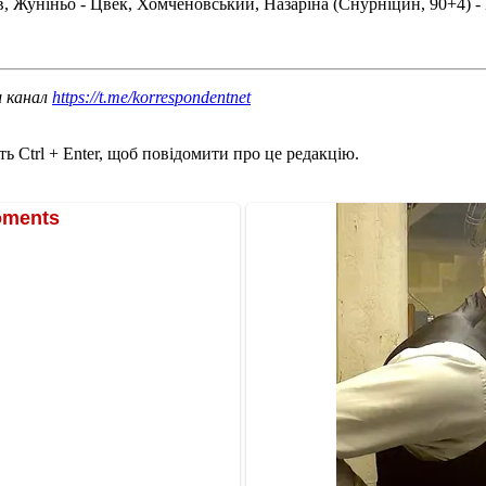
в, Жуніньо - Цвек, Хомченовський, Назаріна (Снурніцин, 90+4) -
ш канал
https://t.me/korrespondentnet
ь Ctrl + Enter, щоб повідомити про це редакцію.