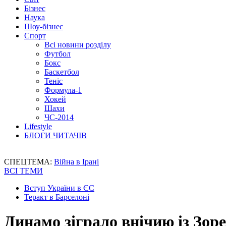
Бізнес
Наука
Шоу-бізнес
Спорт
Всі новини розділу
Футбол
Бокс
Баскетбол
Теніс
Формула-1
Хокей
Шахи
ЧС-2014
Lifestyle
БЛОГИ ЧИТАЧІВ
СПЕЦТЕМА:
Війна в Ірані
ВСІ ТЕМИ
Вступ України в ЄС
Теракт в Барселоні
Динамо зіграло внічию із Зор