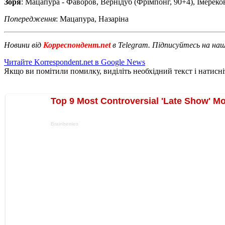
Зоря
: Мацапура - Фаворов, Вернідуб (Фрімпонг, 90+4), Імереко
Попередження
: Мацапура, Назаріна
Новини від
Корреспондент.net
в Telegram. Підписуйтесь на на
Читайте Korrespondent.net в Google News
Якщо ви помітили помилку, виділіть необхідний текст і натисніт