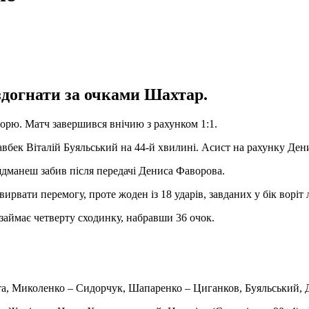
здогнати за очками Шахтар.
орю. Матч завершився внічию з рахунком 1:1.
хавбек Віталій Буяльський на 44-й хвилині. Асист на рахунку Де
йядманеш забив після передачі Дениса Фаворова.
рвати перемогу, проте жоден із 18 ударів, завданих у бік воріт 
 займає четверту сходинку, набравши 36 очок.
та, Миколенко – Сидорчук, Шапаренко – Циганков, Буяльський, Д