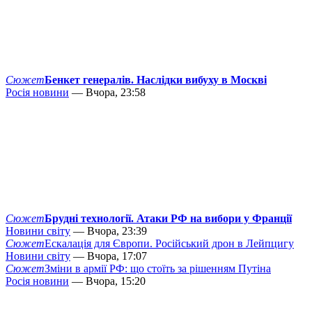
Сюжет
Бенкет генералів. Наслідки вибуху в Москві
Росія новини
— Вчора, 23:58
Сюжет
Брудні технології. Атаки РФ на вибори у Франції
Новини світу
— Вчора, 23:39
Сюжет
Ескалація для Європи. Російський дрон в Лейпцигу
Новини світу
— Вчора, 17:07
Сюжет
Зміни в армії РФ: що стоїть за рішенням Путіна
Росія новини
— Вчора, 15:20