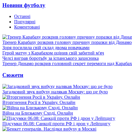
Новини футболу
Останні
Популярні
Коментовані
Тренер Карабаху розкрив головну причину поразки від Динамо
Зоря посилила свій склад двома новачками
Герой матчу з Карабахом оцінив свій забитий м'яч
Челсі виграв боротьбу за іспанського захисника
Тренер Динамо розкрив головний секрет перемоги над Караба
Сюжети
Загадковий звук вибуху налякав Москву: що це було
Вторгнення Росії в Україну. Онлайн
Війна на Близькому Сході. Онлайн
Підсумки 06.08: Санкції проти РФ і дрон у Лейпцигу