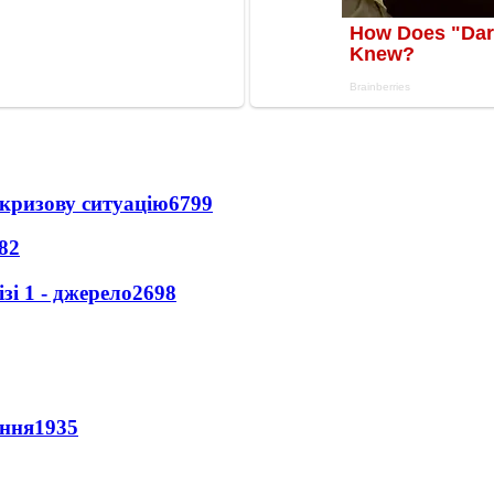
кризову ситуацію
6799
82
і 1 - джерело
2698
ення
1935