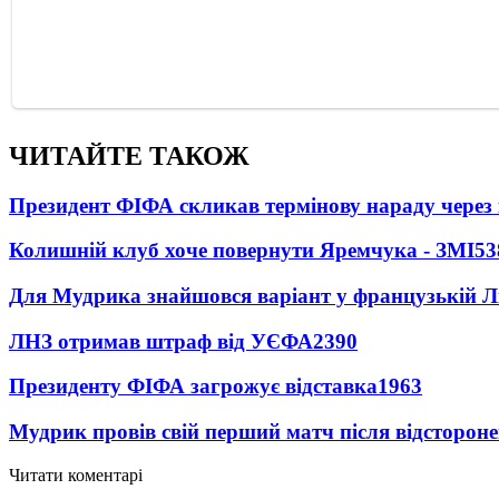
ЧИТАЙТЕ ТАКОЖ
Президент ФІФА скликав термінову нараду через 
Колишній клуб хоче повернути Яремчука - ЗМІ
53
Для Мудрика знайшовся варіант у французькій Ліз
ЛНЗ отримав штраф від УЄФА
2390
Президенту ФІФА загрожує відставка
1963
Мудрик провів свій перший матч після відсторон
Читати коментарі