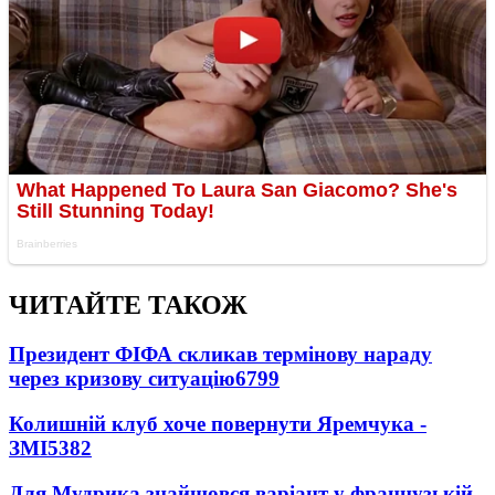
ЧИТАЙТЕ ТАКОЖ
Президент ФІФА скликав термінову нараду
через кризову ситуацію
6799
Колишній клуб хоче повернути Яремчука -
ЗМІ
5382
Для Мудрика знайшовся варіант у французькій