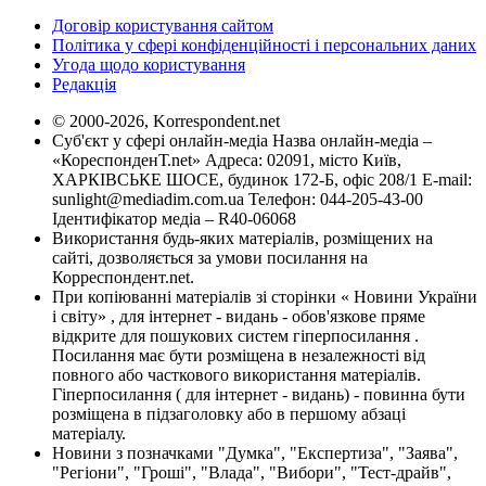
Договір користування сайтом
Політика у сфері конфіденційності і персональних даних
Угода щодо користування
Редакція
© 2000-2026, Korrespondent.net
Суб'єкт у сфері онлайн-медіа Назва онлайн-медіа –
«КореспонденТ.net» Адреса: 02091, місто Київ,
ХАРКІВСЬКЕ ШОСЕ, будинок 172-Б, офіс 208/1 E-mail:
sunlight@mediadim.com.ua
Телефон: 044-205-43-00
Ідентифікатор медіа – R40-06068
Використання будь-яких матеріалів, розміщених на
сайті, дозволяється за умови посилання на
Корреспондент.net.
При копіюванні матеріалів зі сторінки « Новини України
і світу» , для інтернет - видань - обов'язкове пряме
відкрите для пошукових систем гіперпосилання .
Посилання має бути розміщена в незалежності від
повного або часткового використання матеріалів.
Гіперпосилання ( для інтернет - видань) - повинна бути
розміщена в підзаголовку або в першому абзаці
матеріалу.
Новини з позначками "Думка", "Експертиза", "Заява",
"Регіони", "Гроші", "Влада", "Вибори", "Тест-драйв",