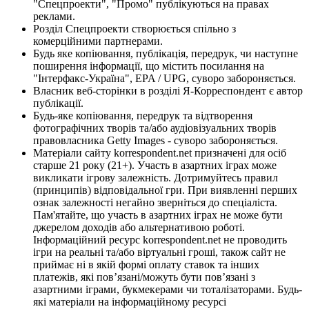
"Спецпроекти", "Промо" публікуються на правах
реклами.
Розділ Спецпроекти створюється спільно з
комерційними партнерами.
Будь яке копіювання, публікація, передрук, чи наступне
поширення інформації, що містить посилання на
"Інтерфакс-Україна", EPA / UPG, суворо забороняється.
Власник веб-сторінки в розділі Я-Корреспондент є автор
публікації.
Будь-яке копіювання, передрук та відтворення
фотографічних творів та/або аудіовізуальних творів
правовласника Getty Images - суворо забороняється.
Матеріали сайту korrespondent.net призначені для осіб
старше 21 року (21+). Участь в азартних іграх може
викликати ігрову залежність. Дотримуйтесь правил
(принципів) відповідальної гри. При виявленні перших
ознак залежності негайно зверніться до спеціаліста.
Пам'ятайте, що участь в азартних іграх не може бути
джерелом доходів або альтернативою роботі.
Інформаційний ресурс korrespondent.net не проводить
ігри на реальні та/або віртуальні гроші, також сайт не
приймає ні в якій формі оплату ставок та інших
платежів, які пов’язані/можуть бути пов’язані з
азартними іграми, букмекерами чи тоталізаторами. Будь-
які матеріали на інформаційному ресурсі