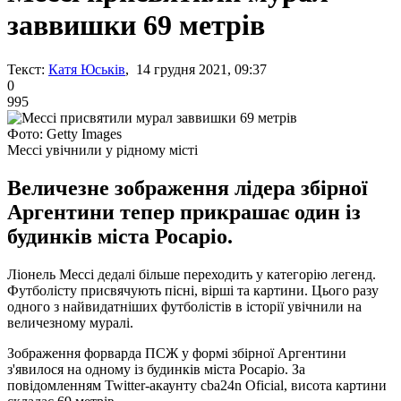
заввишки 69 метрів
Текст:
Катя Юськів
, 14 грудня 2021, 09:37
0
995
Фото: Getty Images
Мессі увічнили у рідному місті
Величезне зображення лідера збірної
Аргентини тепер прикрашає один із
будинків міста Росаріо.
Ліонель Мессі дедалі більше переходить у категорію легенд.
Футболісту присвячують пісні, вірші та картини. Цього разу
одного з найвидатніших футболістів в історії увічнили на
величезному муралі.
Зображення форварда ПСЖ у формі збірної Аргентини
з'явилося на одному із будинків міста Росаріо. За
повідомленням Twitter-акаунту cba24n Oficial, висота картини