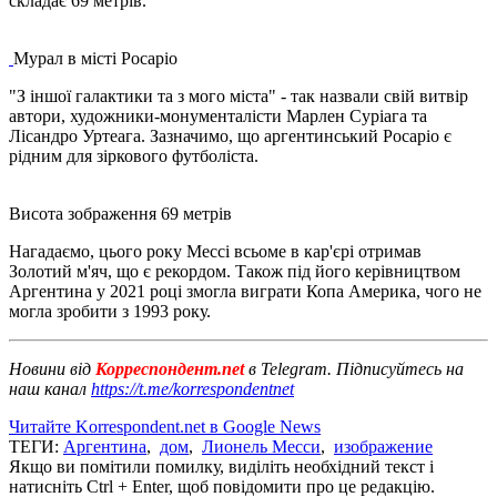
складає 69 метрів.
Мурал в місті Росаріо
"З іншої галактики та з мого міста" - так назвали свій витвір
автори, художники-монументалісти Марлен Суріага та
Лісандро Уртеага. Зазначимо, що аргентинський Росаріо є
рідним для зіркового футболіста.
Висота зображення 69 метрів
Нагадаємо, цього року Мессі всьоме в кар'єрі отримав
Золотий м'яч, що є рекордом. Також під його керівництвом
Аргентина у 2021 році змогла виграти Копа Америка, чого не
могла зробити з 1993 року.
Новини від
Корреспондент.net
в Telegram. Підписуйтесь на
наш канал
https://t.me/korrespondentnet
Читайте Korrespondent.net в Google News
ТЕГИ:
Аргентина
,
дом
,
Лионель Месси
,
изображение
Якщо ви помітили помилку, виділіть необхідний текст і
натисніть Ctrl + Enter, щоб повідомити про це редакцію.