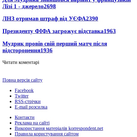
Лізі 1 - джерело
2698
ЛНЗ отримав штраф від УЄФА
2390
Президенту ФІФА загрожує відставка
1963
Мудрик провів свій перший матч після
відсторонення
1936
Читати коментарі
Повна версія сайту
Facebook
Twitter
RSS-стрічки
E-mail розсилка
Контакти
Реклама на сайті
Використання матеріалів korrespondent.net
Правила користування сайтом