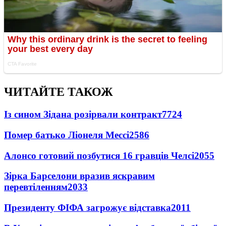
ЧИТАЙТЕ ТАКОЖ
Із сином Зідана розірвали контракт
7724
Помер батько Ліонеля Мессі
2586
Алонсо готовий позбутися 16 гравців Челсі
2055
Зірка Барселони вразив яскравим
перевтіленням
2033
Президенту ФІФА загрожує відставка
2011