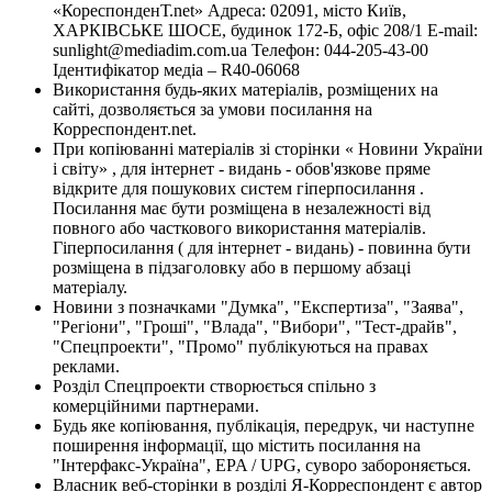
«КореспонденТ.net» Адреса: 02091, місто Київ,
ХАРКІВСЬКЕ ШОСЕ, будинок 172-Б, офіс 208/1 E-mail:
sunlight@mediadim.com.ua
Телефон: 044-205-43-00
Ідентифікатор медіа – R40-06068
Використання будь-яких матеріалів, розміщених на
сайті, дозволяється за умови посилання на
Корреспондент.net.
При копіюванні матеріалів зі сторінки « Новини України
і світу» , для інтернет - видань - обов'язкове пряме
відкрите для пошукових систем гіперпосилання .
Посилання має бути розміщена в незалежності від
повного або часткового використання матеріалів.
Гіперпосилання ( для інтернет - видань) - повинна бути
розміщена в підзаголовку або в першому абзаці
матеріалу.
Новини з позначками "Думка", "Експертиза", "Заява",
"Регіони", "Гроші", "Влада", "Вибори", "Тест-драйв",
"Спецпроекти", "Промо" публікуються на правах
реклами.
Розділ Спецпроекти створюється спільно з
комерційними партнерами.
Будь яке копіювання, публікація, передрук, чи наступне
поширення інформації, що містить посилання на
"Інтерфакс-Україна", EPA / UPG, суворо забороняється.
Власник веб-сторінки в розділі Я-Корреспондент є автор