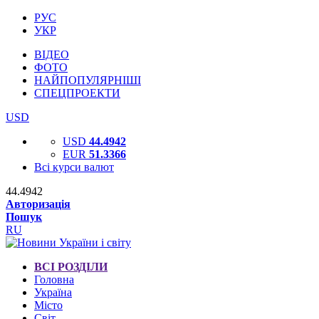
РУС
УКР
ВІДЕО
ФОТО
НАЙПОПУЛЯРНІШІ
СПЕЦПРОЕКТИ
USD
USD
44.4942
EUR
51.3366
Всі курси валют
44.4942
Авторизація
Пошук
RU
ВСІ РОЗДІЛИ
Головна
Україна
Місто
Світ