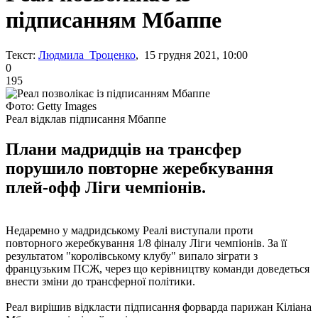
підписанням Мбаппе
Текст:
Людмила Троценко
, 15 грудня 2021, 10:00
0
195
Фото: Getty Images
Реал відклав підписання Мбаппе
Плани мадридців на трансфер
порушило повторне жеребкування
плей-офф Ліги чемпіонів.
Недаремно у мадридському Реалі виступали проти
повторного жеребкування 1/8 фіналу Ліги чемпіонів. За її
результатом "королівському клубу" випало зіграти з
французьким ПСЖ, через що керівництву команди доведеться
внести зміни до трансферної політики.
Реал вирішив відкласти підписання форварда парижан Кіліана