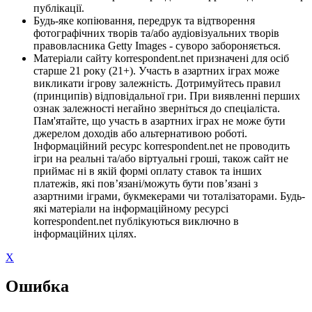
публікації.
Будь-яке копіювання, передрук та відтворення
фотографічних творів та/або аудіовізуальних творів
правовласника Getty Images - суворо забороняється.
Матеріали сайту korrespondent.net призначені для осіб
старше 21 року (21+). Участь в азартних іграх може
викликати ігрову залежність. Дотримуйтесь правил
(принципів) відповідальної гри. При виявленні перших
ознак залежності негайно зверніться до спеціаліста.
Пам'ятайте, що участь в азартних іграх не може бути
джерелом доходів або альтернативою роботі.
Інформаційний ресурс korrespondent.net не проводить
ігри на реальні та/або віртуальні гроші, також сайт не
приймає ні в якій формі оплату ставок та інших
платежів, які пов’язані/можуть бути пов’язані з
азартними іграми, букмекерами чи тоталізаторами. Будь-
які матеріали на інформаційному ресурсі
korrespondent.net публікуються виключно в
інформаційних цілях.
X
Ошибка