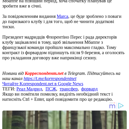
Мбаппе на пізніший період, хоча спочатку планував це
зробити вже в січні.
За повідомленням видання
Marca
, це буде зроблено з поваги
до паризького клубу і для того, щоб не чинити додаткові
тиски.
Президент мадридців Флорентіно Перес і рада директорів
клубу зацікавлені в тому, щоб звільнення Мбаппе з
французької команди пройшло максимально гладко. Тому
контракт із форвардом підпишуть після 9 березня, а оголосять
про укладання договору вже наприкінці сезону.
Новини від
Корреспондент.net
в Telegram. Підписуйтесь на
наш канал
https://t.me/korrespondentnet
Читайте Korrespondent.net в Google News
ТЕГИ:
Реал Мадрид
,
ПСЖ
,
трансфер
,
форвард
Якщо ви помітили помилку, виділіть необхідний текст і
натисніть Ctrl + Enter, щоб повідомити про це редакцію.