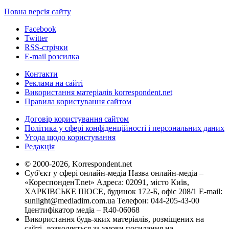
Повна версія сайту
Facebook
Twitter
RSS-стрічки
E-mail розсилка
Контакти
Реклама на сайті
Використання матеріалів korrespondent.net
Правила користування сайтом
Договір користування сайтом
Політика у сфері конфіденційності і персональних даних
Угода щодо користування
Редакція
© 2000-2026, Korrespondent.net
Суб'єкт у сфері онлайн-медіа Назва онлайн-медіа –
«КореспонденТ.net» Адреса: 02091, місто Київ,
ХАРКІВСЬКЕ ШОСЕ, будинок 172-Б, офіс 208/1 E-mail:
sunlight@mediadim.com.ua
Телефон: 044-205-43-00
Ідентифікатор медіа – R40-06068
Використання будь-яких матеріалів, розміщених на
сайті, дозволяється за умови посилання на