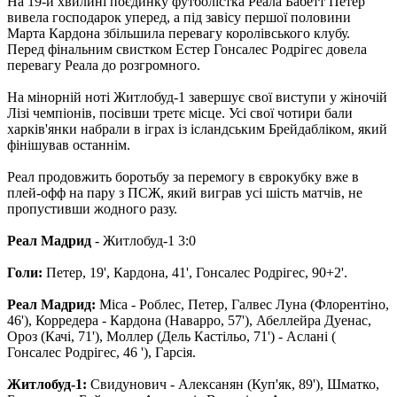
На 19-й хвилині поєдинку футболістка Реала Бабетт Петер
вивела господарок уперед, а під завісу першої половини
Марта Кардона збільшила перевагу королівського клубу.
Перед фінальним свистком Естер Гонсалес Родрігес довела
перевагу Реала до розгромного.
На мінорній ноті Житлобуд-1 завершує свої виступи у жіночій
Лізі чемпіонів, посівши третє місце. Усі свої чотири бали
харків'янки набрали в іграх із ісландським Брейдабліком, який
фінішував останнім.
Реал продовжить боротьбу за перемогу в єврокубку вже в
плей-офф на пару з ПСЖ, який виграв усі шість матчів, не
пропустивши жодного разу.
Реал Мадрид
- Житлобуд-1 3:0
Голи:
Петер, 19', Кардона, 41', Гонсалес Родрігес, 90+2'.
Реал Мадрид:
Міса - Роблес, Петер, Галвес Луна (Флорентіно,
46'), Корредера - Кардона (Наварро, 57'), Абеллейра Дуенас,
Ороз (Качі, 71'), Моллер (Дель Кастільо, 71') - Аслані (
Гонсалес Родрігес, 46 '), Гарсія.
Житлобуд-1:
Свидунович - Алексанян (Куп'як, 89'), Шматко,