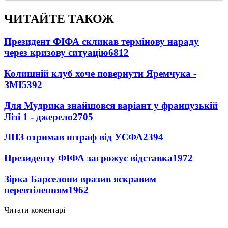
ЧИТАЙТЕ ТАКОЖ
Президент ФІФА скликав термінову нараду
через кризову ситуацію
6812
Колишній клуб хоче повернути Яремчука -
ЗМІ
5392
Для Мудрика знайшовся варіант у французькій
Лізі 1 - джерело
2705
ЛНЗ отримав штраф від УЄФА
2394
Президенту ФІФА загрожує відставка
1972
Зірка Барселони вразив яскравим
перевтіленням
1962
Читати коментарі