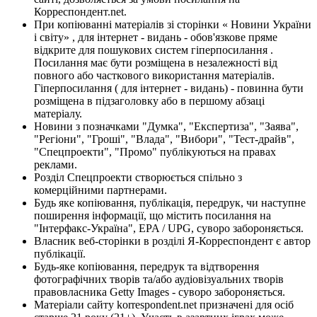
Корреспондент.net.
При копіюванні матеріалів зі сторінки « Новини України
і світу» , для інтернет - видань - обов'язкове пряме
відкрите для пошукових систем гіперпосилання .
Посилання має бути розміщена в незалежності від
повного або часткового використання матеріалів.
Гіперпосилання ( для інтернет - видань) - повинна бути
розміщена в підзаголовку або в першому абзаці
матеріалу.
Новини з позначками "Думка", "Експертиза", "Заява",
"Регіони", "Гроші", "Влада", "Вибори", "Тест-драйв",
"Спецпроекти", "Промо" публікуються на правах
реклами.
Розділ Спецпроекти створюється спільно з
комерційними партнерами.
Будь яке копіювання, публікація, передрук, чи наступне
поширення інформації, що містить посилання на
"Інтерфакс-Україна", EPA / UPG, суворо забороняється.
Власник веб-сторінки в розділі Я-Корреспондент є автор
публікації.
Будь-яке копіювання, передрук та відтворення
фотографічних творів та/або аудіовізуальних творів
правовласника Getty Images - суворо забороняється.
Матеріали сайту korrespondent.net призначені для осіб