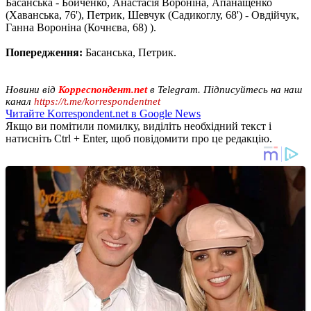
Басанська - Бойченко, Анастасія Вороніна, Апанащенко
(Хаванська, 76'), Петрик, Шевчук (Садикоглу, 68') - Овдійчук,
Ганна Вороніна (Кочнєва, 68) ).
Попередження:
Басанська, Петрик.
Новини від
Корреспондент.net
в Telegram. Підписуйтесь на наш
канал
https://t.me/korrespondentnet
Читайте Korrespondent.net в Google News
Якщо ви помітили помилку, виділіть необхідний текст і
натисніть Ctrl + Enter, щоб повідомити про це редакцію.