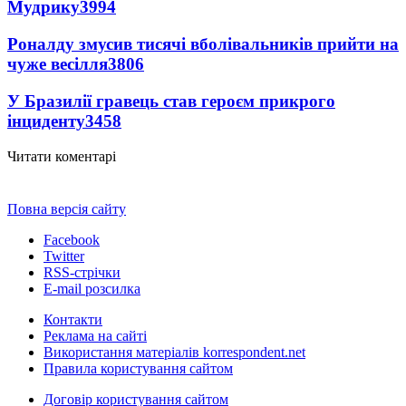
Мудрику
3994
Роналду змусив тисячі вболівальників прийти на
чуже весілля
3806
У Бразилії гравець став героєм прикрого
інциденту
3458
Читати коментарі
Повна версія сайту
Facebook
Twitter
RSS-стрічки
E-mail розсилка
Контакти
Реклама на сайті
Використання матеріалів korrespondent.net
Правила користування сайтом
Договір користування сайтом