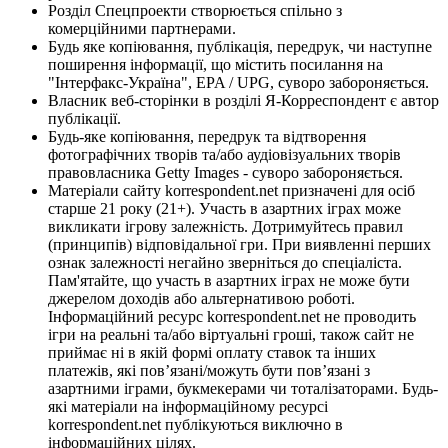
Розділ Спецпроекти створюється спільно з
комерційними партнерами.
Будь яке копіювання, публікація, передрук, чи наступне
поширення інформації, що містить посилання на
"Інтерфакс-Україна", EPA / UPG, суворо забороняється.
Власник веб-сторінки в розділі Я-Корреспондент є автор
публікації.
Будь-яке копіювання, передрук та відтворення
фотографічних творів та/або аудіовізуальних творів
правовласника Getty Images - суворо забороняється.
Матеріали сайту korrespondent.net призначені для осіб
старше 21 року (21+). Участь в азартних іграх може
викликати ігрову залежність. Дотримуйтесь правил
(принципів) відповідальної гри. При виявленні перших
ознак залежності негайно зверніться до спеціаліста.
Пам'ятайте, що участь в азартних іграх не може бути
джерелом доходів або альтернативою роботі.
Інформаційний ресурс korrespondent.net не проводить
ігри на реальні та/або віртуальні гроші, також сайт не
приймає ні в якій формі оплату ставок та інших
платежів, які пов’язані/можуть бути пов’язані з
азартними іграми, букмекерами чи тоталізаторами. Будь-
які матеріали на інформаційному ресурсі
korrespondent.net публікуються виключно в
інформаційних цілях.