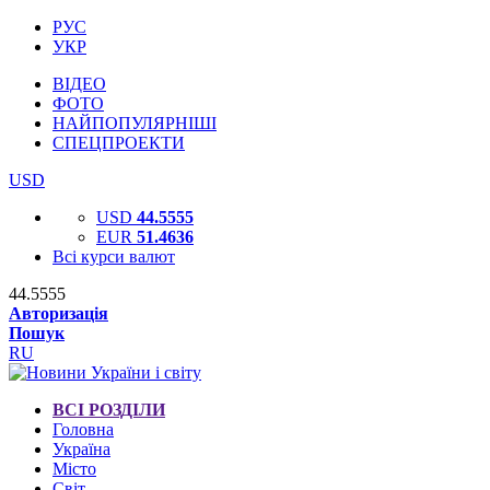
РУС
УКР
ВІДЕО
ФОТО
НАЙПОПУЛЯРНІШІ
СПЕЦПРОЕКТИ
USD
USD
44.5555
EUR
51.4636
Всі курси валют
44.5555
Авторизація
Пошук
RU
ВСІ РОЗДІЛИ
Головна
Україна
Місто
Світ