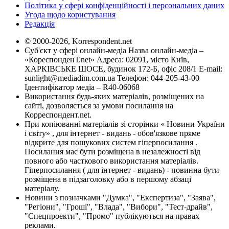
Політика у сфері конфіденційності і персональних даних
Угода щодо користування
Редакція
© 2000-2026, Korrespondent.net
Суб'єкт у сфері онлайн-медіа Назва онлайн-медіа –
«КореспонденТ.net» Адреса: 02091, місто Київ,
ХАРКІВСЬКЕ ШОСЕ, будинок 172-Б, офіс 208/1 E-mail:
sunlight@mediadim.com.ua
Телефон: 044-205-43-00
Ідентифікатор медіа – R40-06068
Використання будь-яких матеріалів, розміщених на
сайті, дозволяється за умови посилання на
Корреспондент.net.
При копіюванні матеріалів зі сторінки « Новини України
і світу» , для інтернет - видань - обов'язкове пряме
відкрите для пошукових систем гіперпосилання .
Посилання має бути розміщена в незалежності від
повного або часткового використання матеріалів.
Гіперпосилання ( для інтернет - видань) - повинна бути
розміщена в підзаголовку або в першому абзаці
матеріалу.
Новини з позначками "Думка", "Експертиза", "Заява",
"Регіони", "Гроші", "Влада", "Вибори", "Тест-драйв",
"Спецпроекти", "Промо" публікуються на правах
реклами.