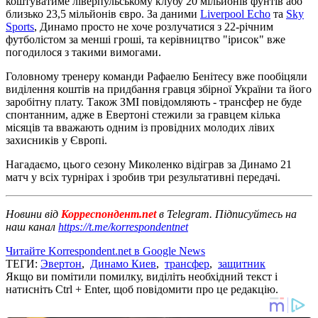
коштуватиме ліверпульському клубу 20 мільйонів фунтів або
близько 23,5 мільйонів євро. За даними
Liverpool Echo
та
Sky
Sports
, Динамо просто не хоче розлучатися з 22-річним
футболістом за менші гроші, та керівництво "ірисок" вже
погодилося з такими вимогами.
Головному тренеру команди Рафаелю Бенітесу вже пообіцяли
виділення коштів на придбання гравця збірної України та його
заробітну плату. Також ЗМІ повідомляють - трансфер не буде
спонтанним, адже в Евертоні стежили за гравцем кілька
місяців та вважають одним із провідних молодих лівих
захисників у Європі.
Нагадаємо, цього сезону Миколенко відіграв за Динамо 21
матч у всіх турнірах і зробив три результативні передачі.
Новини від
Корреспондент.net
в Telegram. Підписуйтесь на
наш канал
https://t.me/korrespondentnet
Читайте Korrespondent.net в Google News
ТЕГИ:
Эвертон
,
Динамо Киев
,
трансфер
,
защитник
Якщо ви помітили помилку, виділіть необхідний текст і
натисніть Ctrl + Enter, щоб повідомити про це редакцію.