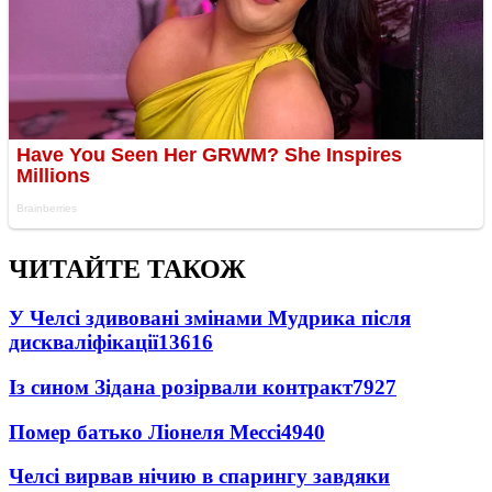
ЧИТАЙТЕ ТАКОЖ
У Челсі здивовані змінами Мудрика після
дискваліфікації
13616
Із сином Зідана розірвали контракт
7927
Помер батько Ліонеля Мессі
4940
Челсі вирвав нічию в спарингу завдяки