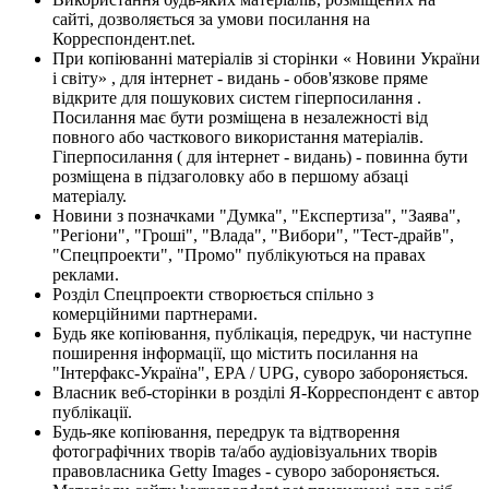
сайті, дозволяється за умови посилання на
Корреспондент.net.
При копіюванні матеріалів зі сторінки « Новини України
і світу» , для інтернет - видань - обов'язкове пряме
відкрите для пошукових систем гіперпосилання .
Посилання має бути розміщена в незалежності від
повного або часткового використання матеріалів.
Гіперпосилання ( для інтернет - видань) - повинна бути
розміщена в підзаголовку або в першому абзаці
матеріалу.
Новини з позначками "Думка", "Експертиза", "Заява",
"Регіони", "Гроші", "Влада", "Вибори", "Тест-драйв",
"Спецпроекти", "Промо" публікуються на правах
реклами.
Розділ Спецпроекти створюється спільно з
комерційними партнерами.
Будь яке копіювання, публікація, передрук, чи наступне
поширення інформації, що містить посилання на
"Інтерфакс-Україна", EPA / UPG, суворо забороняється.
Власник веб-сторінки в розділі Я-Корреспондент є автор
публікації.
Будь-яке копіювання, передрук та відтворення
фотографічних творів та/або аудіовізуальних творів
правовласника Getty Images - суворо забороняється.