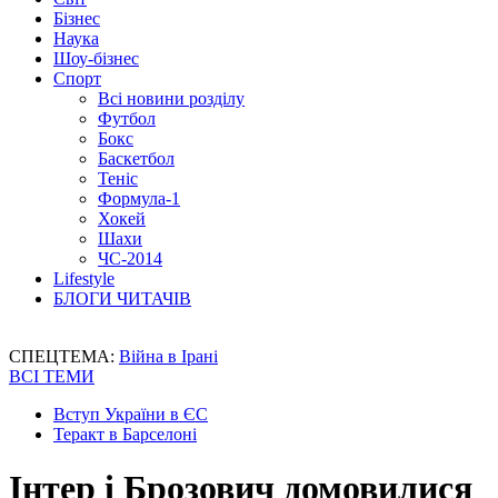
Бізнес
Наука
Шоу-бізнес
Спорт
Всі новини розділу
Футбол
Бокс
Баскетбол
Теніс
Формула-1
Хокей
Шахи
ЧС-2014
Lifestyle
БЛОГИ ЧИТАЧІВ
СПЕЦТЕМА:
Війна в Ірані
ВСІ ТЕМИ
Вступ України в ЄС
Теракт в Барселоні
Інтер і Брозович домовилися