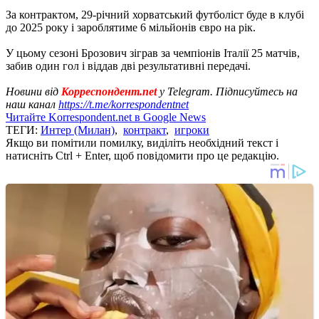
За контрактом, 29-річний хорватський футболіст буде в клубі
до 2025 року і зароблятиме 6 мільйонів євро на рік.
У цьому сезоні Брозович зіграв за чемпіонів Італії 25 матчів,
забив один гол і віддав дві результативні передачі.
Новини від
Корреспондент.net
у Telegram. Підписуйтесь на
наш канал
https://t.me/korrespondentnet
Читайте Korrespondent.net в Google News
ТЕГИ:
Интер (Милан)
,
контракт
,
игроки
Якщо ви помітили помилку, виділіть необхідний текст і
натисніть Ctrl + Enter, щоб повідомити про це редакцію.