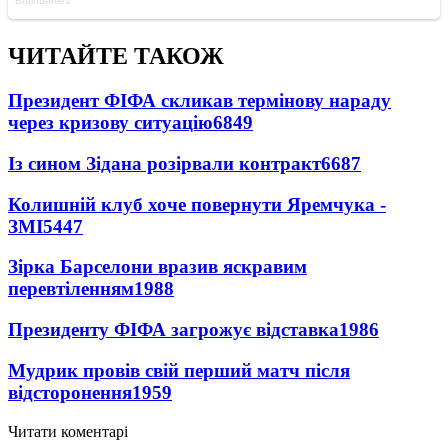
ЧИТАЙТЕ ТАКОЖ
Президент ФІФА скликав термінову нараду
через кризову ситуацію
6849
Із сином Зідана розірвали контракт
6687
Колишній клуб хоче повернути Яремчука -
ЗМІ
5447
Зірка Барселони вразив яскравим
перевтіленням
1988
Президенту ФІФА загрожує відставка
1986
Мудрик провів свій перший матч після
відсторонення
1959
Читати коментарі