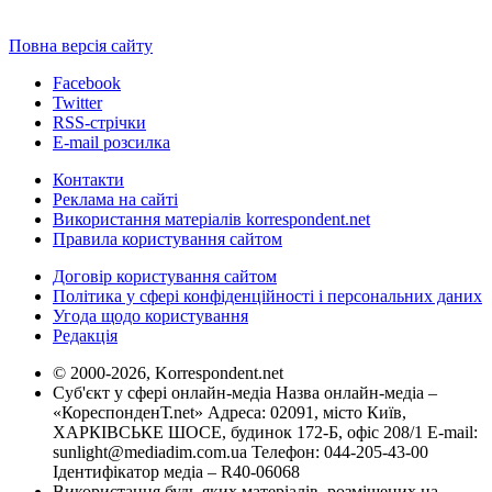
Повна версія сайту
Facebook
Twitter
RSS-стрічки
E-mail розсилка
Контакти
Реклама на сайті
Використання матеріалів korrespondent.net
Правила користування сайтом
Договір користування сайтом
Політика у сфері конфіденційності і персональних даних
Угода щодо користування
Редакція
© 2000-2026, Korrespondent.net
Суб'єкт у сфері онлайн-медіа Назва онлайн-медіа –
«КореспонденТ.net» Адреса: 02091, місто Київ,
ХАРКІВСЬКЕ ШОСЕ, будинок 172-Б, офіс 208/1 E-mail:
sunlight@mediadim.com.ua
Телефон: 044-205-43-00
Ідентифікатор медіа – R40-06068
Використання будь-яких матеріалів, розміщених на